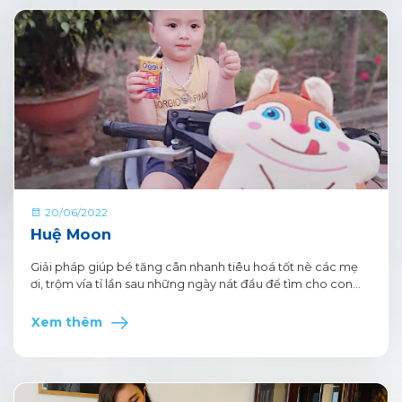
20/06/2022
Huệ Moon
Giải pháp giúp bé tăng cân nhanh tiêu hoá tốt nè các mẹ
ơi, trộm vía tỉ lần sau những ngày nát đầu để tìm cho con
dòng sữa tốt nhất thì e đã thở phào nhẹ nhõm hẳn vì đã tìm
ra chân ái cho con sữa oggi có hộp pha sẵn bé còn tiện
Xem thêm
mang đi học , đi chơi mọi lúc mọi nơi nữa chớ.