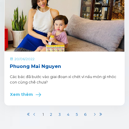
20/06/2022
Phuong Mai Nguyen
Các bác đã bước vào giai đoạn xì chét vì nấu món gì nhóc
con cũng chê chưa?
Xem thêm
1
2
3
4
5
6