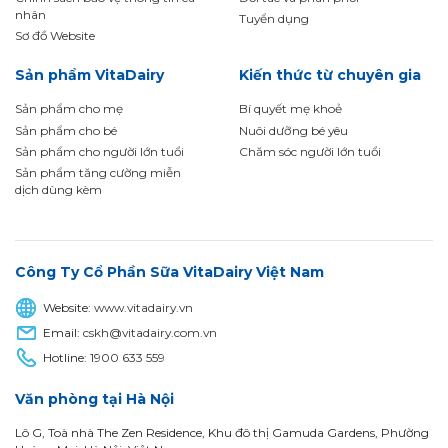
nhân
Tuyển dụng
Sơ đồ Website
Sản phẩm VitaDairy
Kiến thức từ chuyên gia
Sản phẩm cho mẹ
Bí quyết mẹ khoẻ
Sản phẩm cho bé
Nuôi dưỡng bé yêu
Sản phẩm cho người lớn tuổi
Chăm sóc người lớn tuổi
Sản phẩm tăng cường miễn
dịch dùng kèm
Công Ty Cổ Phần Sữa VitaDairy Việt Nam
Website:
www.vitadairy.vn
Email:
cskh@vitadairy.com.vn
Hotline:
1900 633 559
Văn phòng tại Hà Nội
Lô G, Toà nhà The Zen Residence, Khu đô thị Gamuda Gardens, Phường