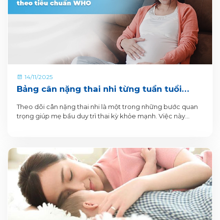
14/11/2025
Bảng cân nặng thai nhi từng tuần tuổi
theo tiêu chuẩn WHO
Theo dõi cân nặng thai nhi là một trong những bước quan
trọng giúp mẹ bầu duy trì thai kỳ khỏe mạnh. Việc này
không chỉ hỗ trợ phát hiện sớm những dấu hiệu bất thường,
mà còn góp phần bảo vệ sức khỏe của mẹ và bé. Bởi cân
nặng thai nhi quá thấp hoặc quá cao đều tiềm ẩn nguy cơ
biến chứng trong thai kỳ, khi sinh và cả giai đoạn hậu sản.