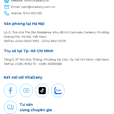
Website:
www.vitadairy.vn
Email:
cskh@vitadairy.com.vn
Hotline:
1900 633 559
Văn phòng tại Hà Nội
Lô G, Toà nhà The Zen Residence, Khu đô thị Gamuda Gardens, Phường
Hoàng Mai, Hà Nội, Việt Nam
Tel/Fax: (024) 3540 9193 -
(024) 3641 0079
Trụ sở tại Tp. Hồ Chí Minh
Tầng 5, 37 Tôn Đức Thắng, Phường Sài Gòn, Tp. Hồ Chí Minh, Việt Nam
Tel/Fax: (028) 39152 111 - (028) 36369658
Kết nối với VitaDairy
Tư vấn
cùng chuyên gia