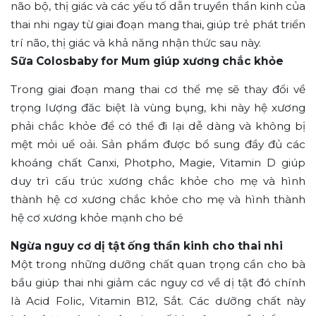
não bộ, thị giác và các yếu tố dẫn truyền thần kinh của
thai nhi ngay từ giai đoạn mang thai, giúp trẻ phát triển
trí não, thị giác và khả năng nhận thức sau này.
Sữa Colosbaby for Mum giúp xương chắc khỏe
Trong giai đoạn mang thai cơ thể mẹ sẽ thay đổi về
trọng lượng đăc biệt là vùng bụng, khi này hệ xương
phải chắc khỏe để có thể đi lại dễ dàng và không bị
mệt mỏi uể oải. Sản phẩm được bổ sung đầy đủ các
khoáng chất Canxi, Photpho, Magie, Vitamin D giúp
duy trì cấu trúc xương chắc khỏe cho mẹ và hình
thành hệ cơ xương chắc khỏe cho mẹ và hình thành
hệ cơ xương khỏe mạnh cho bé
Ngừa nguy cơ dị tật ống thần kinh cho thai nhi
Một trong những dưỡng chất quan trọng cần cho bà
bầu giúp thai nhi giảm các nguy cơ về dị tật đó chính
là Acid Folic, Vitamin B12, Sắt. Các dưỡng chất này