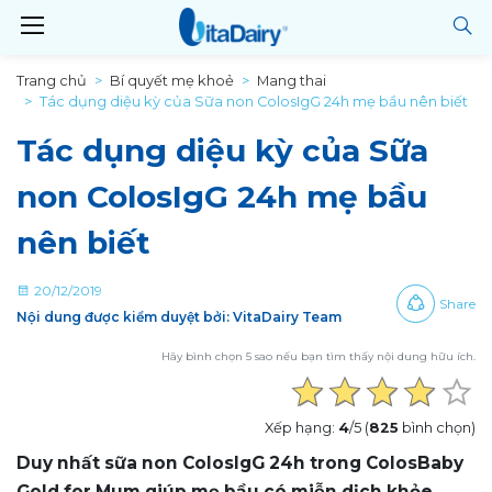
Trang chủ
Bí quyết mẹ khoẻ
Mang thai
Tác dụng diệu kỳ của Sữa non ColosIgG 24h mẹ bầu nên biết
Tác dụng diệu kỳ của Sữa
non ColosIgG 24h mẹ bầu
nên biết
20/12/2019
Share
Nội dung được kiểm duyệt bởi: VitaDairy Team
Hãy bình chọn 5 sao nếu bạn tìm thấy nội dung hữu ích.
Xếp hạng:
4
/5 (
825
bình chọn)
Duy nhất sữa non ColosIgG 24h trong ColosBaby
Gold for Mum giúp mẹ bầu có miễn dịch khỏe,