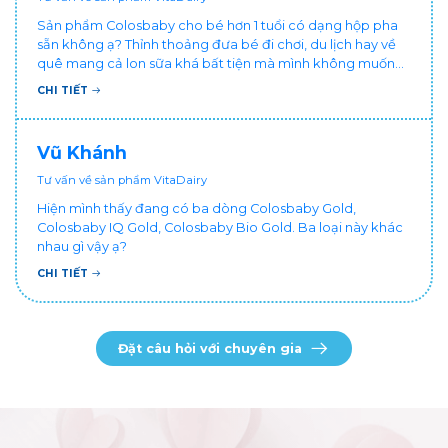
Sản phẩm Colosbaby cho bé hơn 1 tuổi có dạng hộp pha
sẵn không ạ? Thỉnh thoảng đưa bé đi chơi, du lịch hay về
quê mang cả lon sữa khá bất tiện mà mình không muốn
đổi cho bé dùng sữa tươi hộp khác sợ bé nạ sữa ảnh
CHI TIẾT
hưởng sức khỏe!
Vũ Khánh
Tư vấn về sản phẩm VitaDairy
Hiện mình thấy đang có ba dòng Colosbaby Gold,
Colosbaby IQ Gold, Colosbaby Bio Gold. Ba loại này khác
nhau gì vậy ạ?
CHI TIẾT
Đặt câu hỏi với chuyên gia