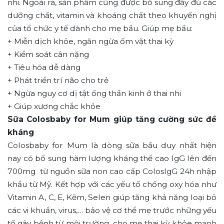
nhi. Ngoài ra, sản phẩm cũng được bổ sung đầy đủ các
dưỡng chất, vitamin và khoáng chất theo khuyến nghị
của tổ chức y tế dành cho mẹ bầu. Giúp mẹ bầu:
+ Miễn dịch khỏe, ngăn ngừa ốm vặt thai kỳ
+ Kiểm soát cân nặng
+ Tiêu hóa dễ dàng
+ Phát triển trí não cho trẻ
+ Ngừa nguy cơ dị tật ống thần kinh ở thai nhi
+ Giúp xương chắc khỏe
Sữa Colosbaby for Mum giúp tăng cường sức đề
kháng
Colosbaby for Mum là dòng sữa bầu duy nhất hiện
nay có bổ sung hàm lượng kháng thể cao IgG lên đến
700mg từ nguồn sữa non cao cấp ColosIgG 24h nhập
khẩu từ Mỹ. Kết hợp với các yếu tố chống oxy hóa như
Vitamin A, C, E, Kẽm, Selen giúp tăng khả năng loại bỏ
các vi khuẩn, virus,… bảo vệ cơ thể mẹ trước những yếu
tố gây bệnh từ môi trường, cho mẹ thai kỳ khỏe mạnh