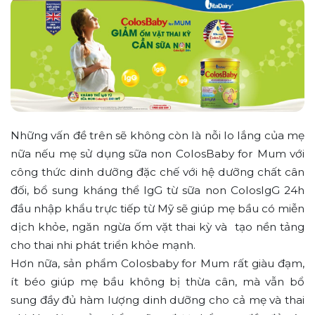
Những vấn đề trên sẽ không còn là nỗi lo lắng của mẹ
nữa nếu mẹ sử dụng sữa non ColosBaby for Mum với
công thức dinh dưỡng đặc chế với hệ dưỡng chất cân
đối, bổ sung kháng thể IgG từ sữa non ColosIgG 24h
đầu nhập khẩu trực tiếp từ Mỹ sẽ giúp mẹ bầu có miễn
dịch khỏe, ngăn ngừa ốm vặt thai kỳ và tạo nền tảng
cho thai nhi phát triển khỏe mạnh.
Hơn nữa, sản phẩm Colosbaby for Mum rất giàu đạm,
ít béo giúp mẹ bầu không bị thừa cân, mà vẫn bổ
sung đầy đủ hàm lượng dinh dưỡng cho cả mẹ và thai