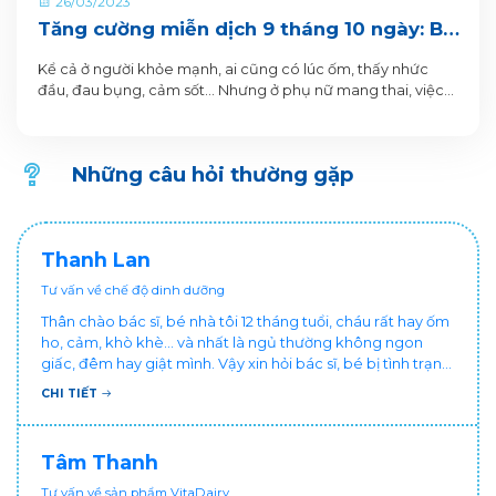
26/03/2023
Tăng cường miễn dịch 9 tháng 10 ngày: Bí
quyết vàng để mẹ bầu tạm biệt nỗi lo mắc
Kể cả ở người khỏe mạnh, ai cũng có lúc ốm, thấy nhức
bệnh, thai nhi ra đời khỏe mạnh
đầu, đau bụng, cảm sốt... Nhưng ở phụ nữ mang thai, việc
ốm đau và nhiễm khuẩn không dừng lại ở việc gây khó chịu
cho cơ thể người mẹ, mà còn có thể ảnh hưởng đến sức
khỏe thai nhi.
Những câu hỏi thường gặp
Thanh Lan
Tư vấn về chế độ dinh dưỡng
Thân chào bác sĩ, bé nhà tôi 12 tháng tuổi, cháu rất hay ốm
ho, cảm, khò khè... và nhất là ngủ thường không ngon
giấc, đêm hay giật mình. Vậy xin hỏi bác sĩ, bé bị tình trạng
vậy nên làm sao để con khỏe mạnh và ngủ ngon giấc hơn
CHI TIẾT
ạ? Thấy cháu vậy gia đình ai cũng xót, mẹ cũng cực vì
chăm cháu hay ốm ạ?. Cảm ơn bác sĩ.
Tâm Thanh
Tư vấn về sản phẩm VitaDairy