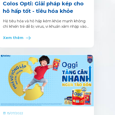
Colos Opti: Giải pháp kép cho
hô hấp tốt - tiêu hóa khỏe
Hệ tiêu hóa và hô hấp kém khỏe mạnh không
chỉ khiến trẻ dễ bị virus, vi khuẩn xâm nhập vào
cơ thể mà còn ảnh hưởng đến quá trình tăng
trưởng và phát triển của trẻ. Tiêu hóa kém ảnh
Xem thêm
hưởng đến khẩu vị và khả năng hấp thụ dưỡng
chất của trẻ
15/07/2022