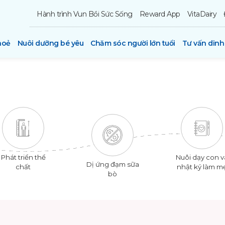
Hành trình Vun Bồi Sức Sống
Reward App
VitaDairy
hoẻ
Nuôi dưỡng bé yêu
Chăm sóc người lớn tuổi
Tư vấn din
Phát triển thể
Nuôi dạy con v
Dị ứng đạm sữa
chất
nhật ký làm m
bò