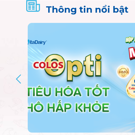
Thông tin nổi bật
ẹ
hi
 quanh
có đến 90%
ô hấp.