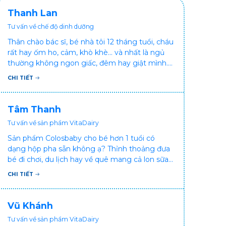
Thanh Lan
Tư vấn về chế độ dinh dưỡng
Thân chào bác sĩ, bé nhà tôi 12 tháng tuổi, cháu
rất hay ốm ho, cảm, khò khè... và nhất là ngủ
thường không ngon giấc, đêm hay giật mình.
Vậy xin hỏi bác sĩ, bé bị tình trạng vậy nên làm
CHI TIẾT
sao để con khỏe mạnh và ngủ ngon giấc hơn
ạ? Thấy cháu vậy gia đình ai cũng xót, mẹ cũng
cực vì chăm cháu hay ốm ạ?. Cảm ơn bác sĩ.
Tâm Thanh
Tư vấn về sản phẩm VitaDairy
Sản phẩm Colosbaby cho bé hơn 1 tuổi có
dạng hộp pha sẵn không ạ? Thỉnh thoảng đưa
bé đi chơi, du lịch hay về quê mang cả lon sữa
khá bất tiện mà mình không muốn đổi cho bé
CHI TIẾT
dùng sữa tươi hộp khác sợ bé nạ sữa ảnh
hưởng sức khỏe!
Vũ Khánh
Tư vấn về sản phẩm VitaDairy