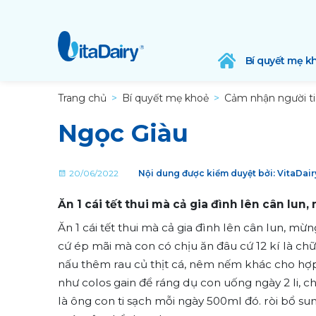
Bí quyết mẹ k
Trang chủ
Bí quyết mẹ khoẻ
Cảm nhận người t
Ngọc Giàu
20/06/2022
Nội dung được kiểm duyệt bởi: VitaDai
Ăn 1 cái tết thui mà cả gia đình lên cân lun,
Ăn 1 cái tết thui mà cả gia đình lên cân lun, mừn
cứ ép mãi mà con có chịu ăn đâu cứ 12 kí là chữ
nấu thêm rau củ thịt cá, nêm nếm khác cho hợp 
như colos gain để ráng dụ con uống ngày 2 li, 
là ông con ti sạch mỗi ngày 500ml đó. ròi bổ su