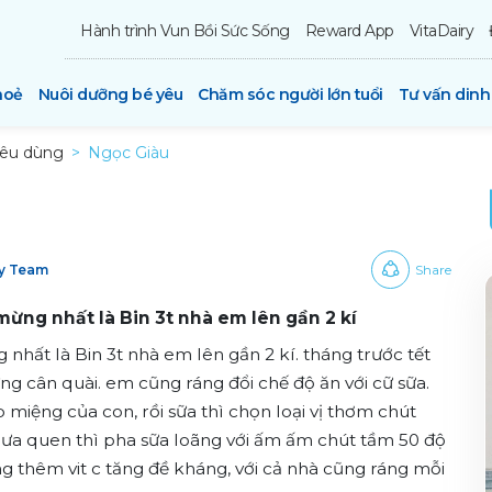
Hành trình Vun Bồi Sức Sống
Reward App
VitaDairy
hoẻ
Nuôi dưỡng bé yêu
Chăm sóc người lớn tuổi
Tư vấn din
iêu dùng
Ngọc Giàu
ry Team
Share
 mừng nhất là Bin 3t nhà em lên gần 2 kí
g nhất là Bin 3t nhà em lên gần 2 kí. tháng trước tết
ng cân quài. em cũng ráng đổi chế độ ăn với cữ sữa.
miệng của con, rồi sữa thì chọn loại vị thơm chút
chưa quen thì pha sữa loãng với ấm ấm chút tầm 50 độ
ng thêm vit c tăng đề kháng, với cả nhà cũng ráng mỗi