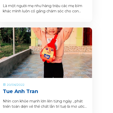
Là một người mẹ như hàng triệu các mẹ bỉm
khác mình luôn cố gắng chăm sóc cho con
được trọn vẹn nhất .
20/06/2022
Tue Anh Tran
Nhìn con khỏe mạnh lớn lên từng ngày , phát
triển toàn diện về thể chất lẫn trí tuệ là mơ ước
của rất nhiều ba mẹ riêng mình cũng không