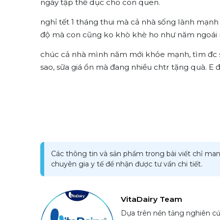
ngày tập thể dục cho con quen.
nghỉ tết 1 tháng thui mà cả nhà sống lành mạnh 
độ mà con cũng ko khò khè ho như năm ngoái n
chúc cả nhà mình năm mới khỏe mạnh, tìm đc sữa
sao, sữa giá ổn mà đang nhiều chtr tặng quà. E 
Các thông tin và sản phẩm trong bài viết chỉ man
chuyên gia y tế để nhận được tư vấn chi tiết.
VitaDairy Team
Dựa trên nền tảng nghiên cứ