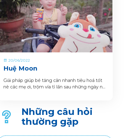
20/06/2022
Huệ Moon
Giải pháp giúp bé tăng cân nhanh tiêu hoá tốt
nè các mẹ ơi, trộm vía tỉ lần sau những ngày nát
đầu để tìm cho con dòng sữa tốt nhất thì e đã
thở phào nhẹ nhõm hẳn vì đã tìm ra chân ái cho
con sữa oggi có hộp pha sẵn bé còn tiện mang
Những câu hỏi
đi học , đi chơi mọi lúc mọi nơi nữa chớ.
thường gặp