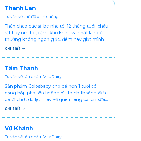
Thanh Lan
Tư vấn về chế độ dinh dưỡng
Thân chào bác sĩ, bé nhà tôi 12 tháng tuổi, cháu
rất hay ốm ho, cảm, khò khè... và nhất là ngủ
thường không ngon giấc, đêm hay giật mình.
Vậy xin hỏi bác sĩ, bé bị tình trạng vậy nên làm
CHI TIẾT
sao để con khỏe mạnh và ngủ ngon giấc hơn
ạ? Thấy cháu vậy gia đình ai cũng xót, mẹ cũng
cực vì chăm cháu hay ốm ạ?. Cảm ơn bác sĩ.
Tâm Thanh
Tư vấn về sản phẩm VitaDairy
Sản phẩm Colosbaby cho bé hơn 1 tuổi có
dạng hộp pha sẵn không ạ? Thỉnh thoảng đưa
bé đi chơi, du lịch hay về quê mang cả lon sữa
khá bất tiện mà mình không muốn đổi cho bé
CHI TIẾT
dùng sữa tươi hộp khác sợ bé nạ sữa ảnh
hưởng sức khỏe!
Vũ Khánh
Tư vấn về sản phẩm VitaDairy