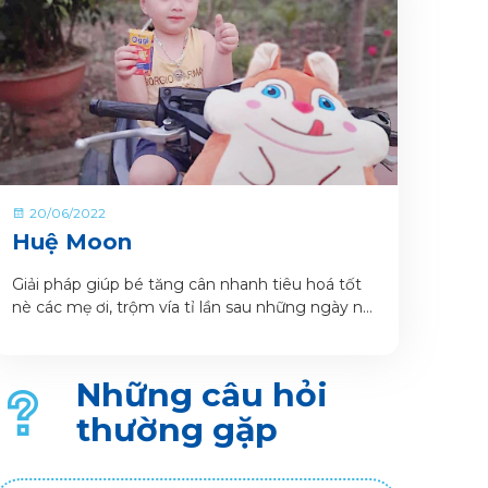
20/06/2022
Huệ Moon
Giải pháp giúp bé tăng cân nhanh tiêu hoá tốt
nè các mẹ ơi, trộm vía tỉ lần sau những ngày nát
đầu để tìm cho con dòng sữa tốt nhất thì e đã
thở phào nhẹ nhõm hẳn vì đã tìm ra chân ái cho
con sữa oggi có hộp pha sẵn bé còn tiện mang
Những câu hỏi
đi học , đi chơi mọi lúc mọi nơi nữa chớ.
thường gặp