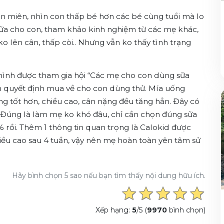
iên miên, nhìn con thấp bé hơn các bé cùng tuổi mà lo
sữa cho con, tham khảo kinh nghiệm từ các mẹ khác,
o lên cân, thấp còi.. Nhưng vẫn ko thấy tình trạng
ờ mình được tham gia hội “Các mẹ cho con dùng sữa
 quyết định mua về cho con dùng thử. Mía uống
g tốt hơn, chiều cao, cân nặng đều tăng hẳn. Đây có
 Đúng là làm mẹ ko khó đâu, chỉ cần chọn đúng sữa
% rồi. Thêm 1 thông tin quan trọng là Calokid được
iều cao sau 4 tuần, vậy nên mẹ hoàn toàn yên tâm sử
Hãy bình chọn 5 sao nếu bạn tìm thấy nội dung hữu ích.
Xếp hạng:
5
/5 (
9970
bình chọn)