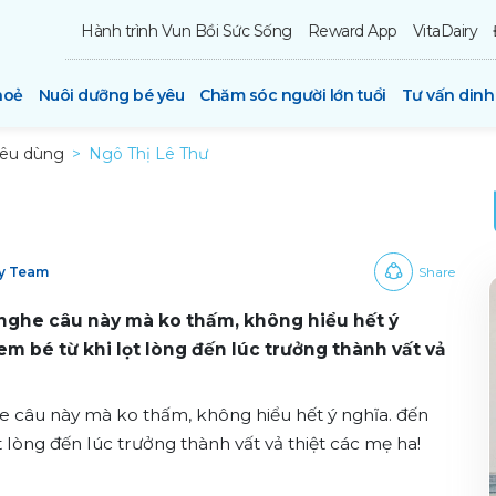
Hành trình Vun Bồi Sức Sống
Reward App
VitaDairy
hoẻ
Nuôi dưỡng bé yêu
Chăm sóc người lớn tuổi
Tư vấn din
iêu dùng
Ngô Thị Lê Thư
ry Team
Share
 nghe câu này mà ko thấm, không hiểu hết ý
em bé từ khi lọt lòng đến lúc trưởng thành vất vả
e câu này mà ko thấm, không hiểu hết ý nghĩa. đến
t lòng đến lúc trưởng thành vất vả thiệt các mẹ ha!