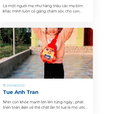
Là một người mẹ như hàng triệu các mẹ bỉm
khác mình luôn cố gắng chăm sóc cho con
được trọn vẹn nhất .
20/06/2022
Tue Anh Tran
Nhìn con khỏe mạnh lớn lên từng ngày , phát
triển toàn diện về thể chất lẫn trí tuệ là mơ ước
của rất nhiều ba mẹ riêng mình cũng không