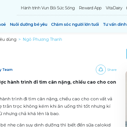
Hành trình Vun Bồi Sức Sống
Reward App
VitaDairy
hoẻ
Nuôi dưỡng bé yêu
Chăm sóc người lớn tuổi
Tư vấn din
iêu dùng
Ngô Phương Thanh
ry Team
Share
ợc hành trình đi tìm cân nặng, chiều cao cho con
ành trình đi tìm cân nặng, chiều cao cho con vất vả
ẹ trằn trọc không kém khi ăn uống thì tốt nhưng kí
ử nhưng chả khá lên là bao.
 bé nhẹ cân suy dinh dưỡng thì biết đến sữa calokid