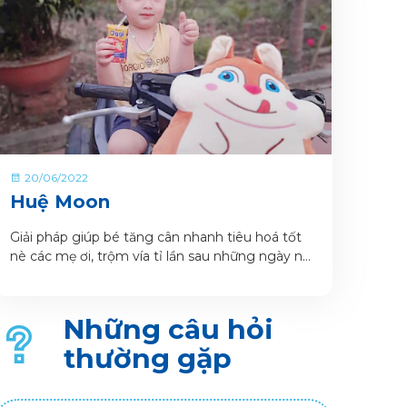
20/06/2022
Huệ Moon
Giải pháp giúp bé tăng cân nhanh tiêu hoá tốt
nè các mẹ ơi, trộm vía tỉ lần sau những ngày nát
đầu để tìm cho con dòng sữa tốt nhất thì e đã
thở phào nhẹ nhõm hẳn vì đã tìm ra chân ái cho
con sữa oggi có hộp pha sẵn bé còn tiện mang
Những câu hỏi
đi học , đi chơi mọi lúc mọi nơi nữa chớ.
thường gặp