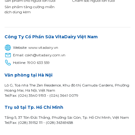
Sản phẩm cho người lớn tuổi
Chăm sóc người lớn tuổi
Sản phẩm tăng cường miễn
dịch dùng kèm
Công Ty Cổ Phần Sữa VitaDairy Việt Nam
Website:
www.vitadairy.vn
Email:
cskh@vitadairy.com.vn
Hotline:
1900 633 559
Văn phòng tại Hà Nội
Lô G, Toà nhà The Zen Residence, Khu đô thị Gamuda Gardens, Phường
Hoàng Mai, Hà Nội, Việt Nam
Tel/Fax: (024) 3540 9193 -
(024) 3641 0079
Trụ sở tại Tp. Hồ Chí Minh
Tầng 5, 37 Tôn Đức Thắng, Phường Sài Gòn, Tp. Hồ Chí Minh, Việt Nam
Tel/Fax: (028) 39152 111 - (028) 36369658