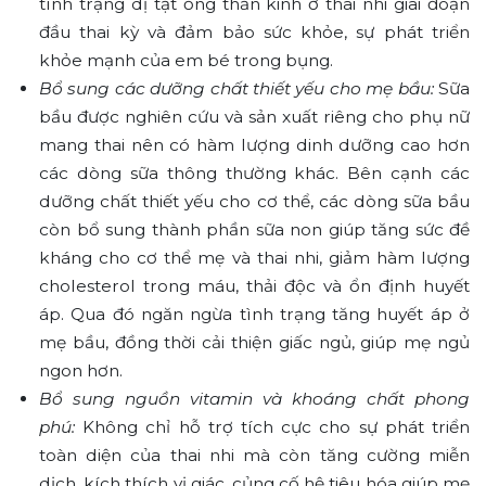
tình trạng dị tật ống thần kinh ở thai nhi giai đoạn
đầu thai kỳ và đảm bảo sức khỏe, sự phát triển
khỏe mạnh của em bé trong bụng.
Bổ sung các dưỡng chất thiết yếu cho mẹ bầu:
Sữa
bầu được nghiên cứu và sản xuất riêng cho phụ nữ
mang thai nên có hàm lượng dinh dưỡng cao hơn
các dòng sữa thông thường khác. Bên cạnh các
dưỡng chất thiết yếu cho cơ thể, các dòng sữa bầu
còn bổ sung thành phần sữa non giúp tăng sức đề
kháng cho cơ thể mẹ và thai nhi, giảm hàm lượng
cholesterol trong máu, thải độc và ổn định huyết
áp. Qua đó ngăn ngừa tình trạng tăng huyết áp ở
mẹ bầu, đồng thời cải thiện giấc ngủ, giúp mẹ ngủ
ngon hơn.
Bổ sung nguồn vitamin và khoáng chất phong
phú:
Không chỉ hỗ trợ tích cực cho sự phát triển
toàn diện của thai nhi mà còn tăng cường miễn
dịch, kích thích vị giác, củng cố hệ tiêu hóa giúp mẹ