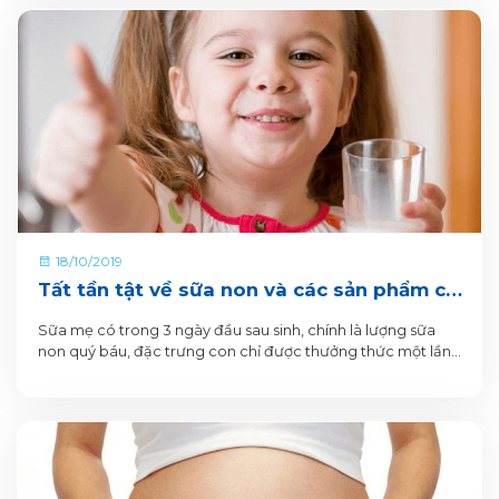
18/10/2019
Tất tần tật về sữa non và các sản phẩm có
chứa sữa non của VitaDairy
Sữa mẹ có trong 3 ngày đầu sau sinh, chính là lượng sữa
non quý báu, đặc trưng con chỉ được thưởng thức một lần.
Sữa sau giai đoạn ấy, trở thành sữa trưởng thành, ít giá trị
dinh dưỡng hơn, nhưng đều và nhiều hơn cho bé uống.