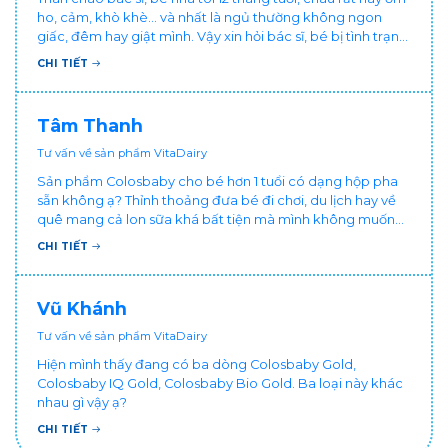
ho, cảm, khò khè... và nhất là ngủ thường không ngon
giấc, đêm hay giật mình. Vậy xin hỏi bác sĩ, bé bị tình trạng
vậy nên làm sao để con khỏe mạnh và ngủ ngon giấc hơn
CHI TIẾT
ạ? Thấy cháu vậy gia đình ai cũng xót, mẹ cũng cực vì
chăm cháu hay ốm ạ?. Cảm ơn bác sĩ.
Tâm Thanh
Tư vấn về sản phẩm VitaDairy
Sản phẩm Colosbaby cho bé hơn 1 tuổi có dạng hộp pha
sẵn không ạ? Thỉnh thoảng đưa bé đi chơi, du lịch hay về
quê mang cả lon sữa khá bất tiện mà mình không muốn
đổi cho bé dùng sữa tươi hộp khác sợ bé nạ sữa ảnh
CHI TIẾT
hưởng sức khỏe!
Vũ Khánh
Tư vấn về sản phẩm VitaDairy
Hiện mình thấy đang có ba dòng Colosbaby Gold,
Colosbaby IQ Gold, Colosbaby Bio Gold. Ba loại này khác
nhau gì vậy ạ?
CHI TIẾT