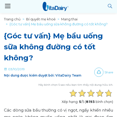
Trang chủ
Bí quyết mẹ khoẻ
Mang thai
{Góc tư vấn} Mẹ bầu uống sữa không đường có tốt không?
{Góc tư vấn} Mẹ bầu uống
sữa không đường có tốt
không?
03/10/2019
Share
Nội dung được kiểm duyệt bởi: VitaDairy Team
Hãy bình chọn 5 sao nếu bạn tìm thấy nội dung hữu ích.
Xếp hạng:
5
/5 (
8193
bình chọn)
Các dòng sữa bầu thường có vị ngọt, ngấy khiến nhiều
mẹ ngán không muốn uống, nhất là giai đoạn ốm