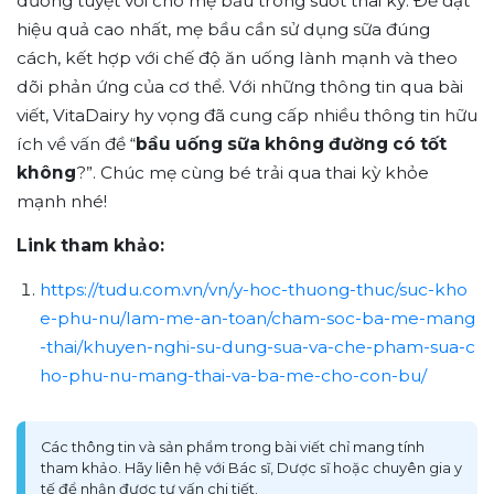
dưỡng tuyệt vời cho mẹ bầu trong suốt thai kỳ. Để đạt
hiệu quả cao nhất, mẹ bầu cần sử dụng sữa đúng
cách, kết hợp với chế độ ăn uống lành mạnh và theo
dõi phản ứng của cơ thể.
Với những thông tin qua bài
viết,
VitaDairy
hy vọng đã cung cấp nhiều thông tin hữu
ích về vấn đề “
bầu uống sữa không đường có tốt
không
?”. Chúc mẹ cùng bé trải qua thai kỳ khỏe
mạnh nhé!
Link tham khảo:
https://tudu.com.vn/vn/y-hoc-thuong-thuc/suc-kho
e-phu-nu/lam-me-an-toan/cham-soc-ba-me-mang
-thai/khuyen-nghi-su-dung-sua-va-che-pham-sua-c
ho-phu-nu-mang-thai-va-ba-me-cho-con-bu/
Các thông tin và sản phẩm trong bài viết chỉ mang tính
tham khảo. Hãy liên hệ với Bác sĩ, Dược sĩ hoặc chuyên gia y
tế để nhận được tư vấn chi tiết.