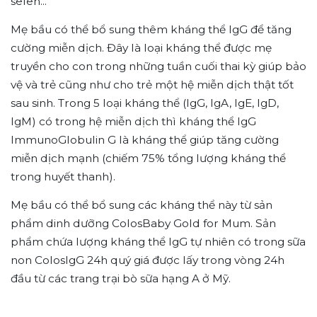
selen...
Mẹ bầu có thể bổ sung thêm kháng thể IgG để
tăng
cường miễn dịch. Đây là loại kháng thể được mẹ
truyền cho con trong những tuần cuối thai kỳ giúp bảo
vệ và trẻ cũng như cho trẻ một hệ miễn dịch thật tốt
sau sinh. Trong 5 loại kháng thể (IgG, IgA, IgE, IgD,
IgM) có trong hệ miễn dịch thì kháng thể IgG
ImmunoGlobulin G là kháng thể giúp tăng cường
miễn dịch mạnh (chiếm 75% tổng lượng kháng thể
trong huyết thanh).
Mẹ bầu có thể bổ sung các kháng thể này từ sản
phẩm dinh dưỡng ColosBaby Gold for Mum. Sản
phẩm chứa lượng kháng thể IgG tự nhiên có trong sữa
non ColosIgG 24h quý giá được lấy trong vòng 24h
đầu từ các trang trại bò sữa hạng A ở Mỹ.