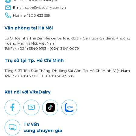
Email:
cskh@vitadairy.com.vn
Hotline:
1900 633 559
Văn phòng tại Hà Nội
Lô G, Toà nhà The Zen Residence, Khu đô thị Gamuda Gardens, Phường
Hoàng Mai, Hà Nội, Việt Nam
Tel/Fax: (024) 3540 9193 -
(024) 3641 0079
Trụ sở tại Tp. Hồ Chí Minh
Tầng 5, 37 Tôn Đức Thắng, Phường Sài Gòn, Tp. Hồ Chí Minh, Việt Nam
Tel/Fax: (028) 39152 111 - (028) 36369658
Kết nối với VitaDairy
Tư vấn
cùng chuyên gia