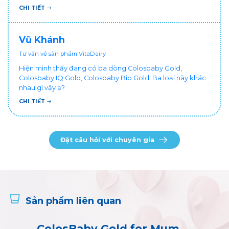
đổi cho bé dùng sữa tươi hộp khác sợ bé nạ sữa ảnh
CHI TIẾT
hưởng sức khỏe!
Vũ Khánh
Tư vấn về sản phẩm VitaDairy
Hiện mình thấy đang có ba dòng Colosbaby Gold,
Colosbaby IQ Gold, Colosbaby Bio Gold. Ba loại này khác
nhau gì vậy ạ?
CHI TIẾT
Đặt câu hỏi với chuyên gia
Sản phẩm liên quan
ColosBaby Gold for Mum