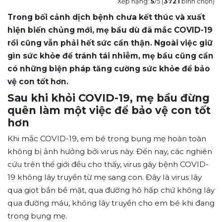
Xếp hạng:
5
/5 (
3721
bình chọn)
Trong bối cảnh dịch bệnh chưa kết thúc và xuất
hiện biến chủng mới, mẹ bầu dù đã mắc COVID-19
rồi cũng vẫn phải hết sức cẩn thận. Ngoài việc giữ
gìn sức khỏe để tránh tái nhiễm, mẹ bầu cũng cần
có những biện pháp tăng cường sức khỏe để bảo
vệ con tốt hơn.
Sau khi
khỏi COVID-19, mẹ bầu đừng
quên làm một việc để bảo vệ con tốt
hơn
Khi mắc COVID-19, em bé trong bụng mẹ hoàn toàn
không bị ảnh hưởng bởi virus này. Đến nay, các nghiên
cứu trên thế giới đều cho thấy, virus gây bệnh COVID-
19 không lây truyền từ mẹ sang con. Đây là virus lây
qua giọt bắn bề mặt, qua đường hô hấp chứ không lây
qua đường máu, không lây truyền cho em bé khi đang
trong bụng mẹ.