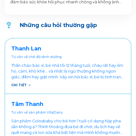
đảm bảo sức khỏe hồi phục nhanh chóng và không ảnh
hướng đến bé yêu.
Những câu hỏi thường gặp
Thanh Lan
Tư vấn về chế độ dinh dưỡng
Thân chào bác sĩ, bé nhà tôi 12 tháng tuổi, cháu rất hay ốm
ho, cảm, khò khè... và nhất là ngủ thường không ngon
giấc, đêm hay giật mình. Vậy xin hỏi bác sĩ, bé bị tình trạng
vậy nên làm sao để con khỏe mạnh và ngủ ngon giấc hơn
CHI TIẾT
ạ? Thấy cháu vậy gia đình ai cũng xót, mẹ cũng cực vì
chăm cháu hay ốm ạ?. Cảm ơn bác sĩ.
Tâm Thanh
Tư vấn về sản phẩm VitaDairy
Sản phẩm Colosbaby cho bé hơn 1 tuổi có dạng hộp pha
sẵn không ạ? Thỉnh thoảng đưa bé đi chơi, du lịch hay về
quê mang cả lon sữa khá bất tiện mà mình không muốn