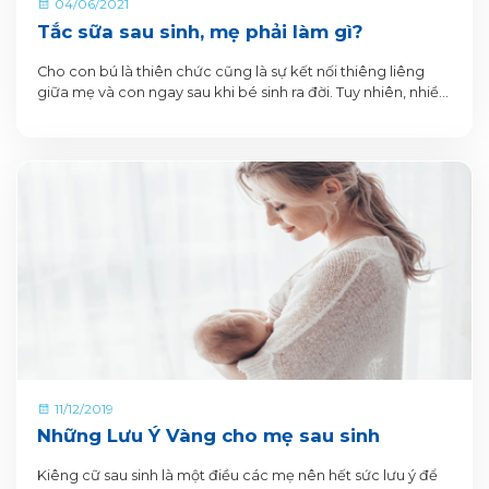
04/06/2021
Tắc sữa sau sinh, mẹ phải làm gì?
Cho con bú là thiên chức cũng là sự kết nối thiêng liêng
giữa mẹ và con ngay sau khi bé sinh ra đời. Tuy nhiên, nhiều
mẹ sau sinh hay gặp phải tình trạng tắc sữa, vừa gây khó
chịu và ảnh hưởng sức khoẻ của mẹ, vừa ảnh hưởng khiến
bé gián đoạn bú mẹ. Để hạn chế tình trạng tắc sữa này mẹ
nên lưu ý những gì?
11/12/2019
Những Lưu Ý Vàng cho mẹ sau sinh
Kiêng cữ sau sinh là một điều các mẹ nên hết sức lưu ý để