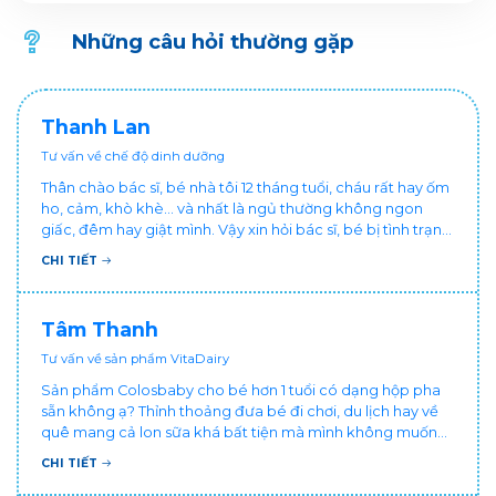
Những câu hỏi thường gặp
Thanh Lan
Tư vấn về chế độ dinh dưỡng
Thân chào bác sĩ, bé nhà tôi 12 tháng tuổi, cháu rất hay ốm
ho, cảm, khò khè... và nhất là ngủ thường không ngon
giấc, đêm hay giật mình. Vậy xin hỏi bác sĩ, bé bị tình trạng
vậy nên làm sao để con khỏe mạnh và ngủ ngon giấc hơn
CHI TIẾT
ạ? Thấy cháu vậy gia đình ai cũng xót, mẹ cũng cực vì
chăm cháu hay ốm ạ?. Cảm ơn bác sĩ.
Tâm Thanh
Tư vấn về sản phẩm VitaDairy
Sản phẩm Colosbaby cho bé hơn 1 tuổi có dạng hộp pha
sẵn không ạ? Thỉnh thoảng đưa bé đi chơi, du lịch hay về
quê mang cả lon sữa khá bất tiện mà mình không muốn
đổi cho bé dùng sữa tươi hộp khác sợ bé nạ sữa ảnh
CHI TIẾT
hưởng sức khỏe!