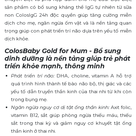
sản phẩm có bổ sung kháng thể IgG tự nhiên từ sữa
non ColosIgG 24h độc quyền giúp tăng cường miễn
dịch cho mẹ, ngăn ngừa ốm vặt và là nền tảng quan
trọng giúp con phát triển trí não dựa trên yếu tố miễn
dịch khỏe.
ColosBaby Gold for Mum - Bổ sung
dinh dưỡng là nền tảng giúp trẻ phát
triển khỏe mạnh, thông minh
Phát triển trí não:
DHA, choline, vitamin A hỗ trợ
quá trình hình thành tế bào não bộ, thị giác và các
yếu tố dẫn truyền thần kinh của thai nhi từ khi còn
trong bụng mẹ.
Ngăn ngừa nguy cơ dị tật ống thần kinh:
Axit folic,
vitamin B12, sắt giúp phòng ngừa thiếu máu, thiếu
sắt trong thai kỳ và giảm nguy cơ khuyết tật ống
thần kinh ở thai nhi.