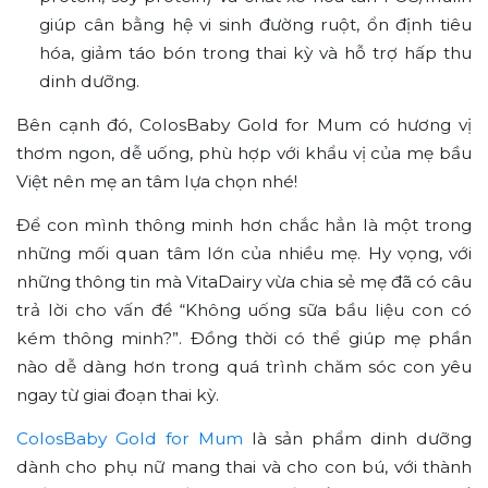
giúp cân bằng hệ vi sinh đường ruột, ổn định tiêu
hóa, giảm táo bón trong thai kỳ và hỗ trợ hấp thu
dinh dưỡng.
Bên cạnh đó, ColosBaby Gold for Mum có hương vị
thơm ngon, dễ uống, phù hợp với khẩu vị của mẹ bầu
Việt nên mẹ an tâm lựa chọn nhé!
Để con mình thông minh hơn chắc hẳn là một trong
những mối quan tâm lớn của nhiều mẹ. Hy vọng, với
những thông tin mà VitaDairy vừa chia sẻ mẹ đã có câu
trả lời cho vấn đề “Không uống sữa bầu liệu con có
kém thông minh?”. Đồng thời có thể giúp mẹ phần
nào dễ dàng hơn trong quá trình chăm sóc con yêu
ngay từ giai đoạn thai kỳ.
ColosBaby Gold for Mum
là sản phẩm dinh dưỡng
dành cho phụ nữ mang thai và cho con bú, với thành