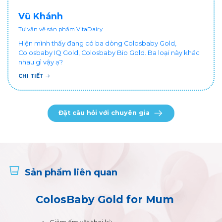
Vũ Khánh
Tư vấn về sản phẩm VitaDairy
Hiện mình thấy đang có ba dòng Colosbaby Gold,
Colosbaby IQ Gold, Colosbaby Bio Gold. Ba loại này khác
nhau gì vậy ạ?
CHI TIẾT
Đặt câu hỏi với chuyên gia
Sản phẩm liên quan
ColosBaby Gold for Mum