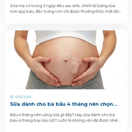
chứa sữa non của VitaDairy
Sữa mẹ có trong 3 ngày đầu sau sinh, chính là lượng sữa
non quý báu, đặc trưng con chỉ được thưởng thức một lần.
Sữa sau giai đoạn ấy, trở thành sữa trưởng thành, ít giá trị
dinh dưỡng hơn, nhưng đều và nhiều hơn cho bé uống.
11/10/2019
Sữa dành cho bà bầu 4 tháng nên chọn
loại nào?
Bầu 4 tháng nên uống sữa gì đây? Hay sữa dành cho bà
bầu 4 tháng loại nào tốt? Luôn là những vấn đề được nhiều
mẹ bầu quan tâm.