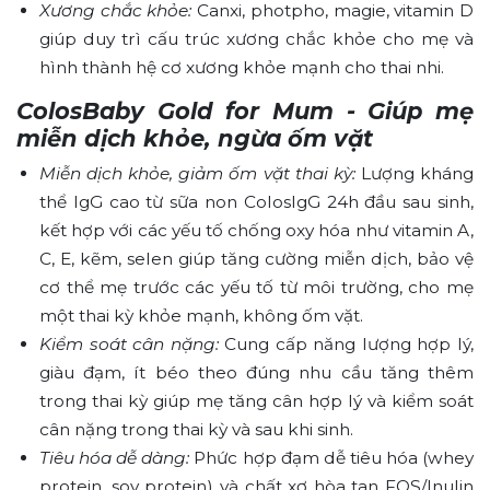
Xương chắc khỏe:
Canxi, photpho, magie, vitamin D
giúp duy trì cấu trúc xương chắc khỏe cho mẹ và
hình thành hệ cơ xương khỏe mạnh cho thai nhi.
ColosBaby Gold for Mum - Giúp mẹ
miễn dịch khỏe, ngừa ốm vặt
Miễn dịch khỏe, giảm ốm vặt thai kỳ:
Lượng kháng
thể IgG cao từ sữa non ColosIgG 24h đầu sau sinh,
kết hợp với các yếu tố chống oxy hóa như vitamin A,
C, E, kẽm, selen giúp tăng cường miễn dịch, bảo vệ
cơ thể mẹ trước các yếu tố từ môi trường, cho mẹ
một thai kỳ khỏe mạnh, không ốm vặt.
Kiểm soát cân nặng:
Cung cấp năng lượng hợp lý,
giàu đạm, ít béo theo đúng nhu cầu tăng thêm
trong thai kỳ giúp mẹ tăng cân hợp lý và kiểm soát
cân nặng trong thai kỳ và sau khi sinh.
Tiêu hóa dễ dàng:
Phức hợp đạm dễ tiêu hóa (whey
protein, soy protein) và chất xơ hòa tan FOS/Inulin