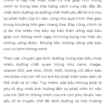
Chính vì vậy, mẹ hoàn toàn có thể giúp con thông
minh từ trong bào thai bằng cách cung cấp đầy đủ
chất dinh dưỡng và dưỡng chất thiết yếu để hỗ trợ cho
sự phát triển của trí não cũng như quá trình thai giáo
trong khoảng thời gian mang thai. Đây cũng chính là
lý do mà nhiều mẹ bầu ép bản thân uống sữa bầu
giúp con thông minh ngay từ trong bụng mẹ mặc dù
không uống được. Nhưng liệu không uống sữa bầu
con có kém thông minh.
Theo các chuyên gia dinh dưỡng, trong sữa bầu chứa
nhiều dưỡng chất quan trọng
như canxi, magie,
vitamin B12, axit folic, DHA, ARA, không chỉ đảm bảo
mẹ khỏe mà còn hỗ trợ em bé phát triển toàn diện về
thể chất và trí não. Tuy nhiên,
sữa bầu không phải là
yếu tố duy nhất ảnh hưởng đến sự phát triển trí não
của trẻ. Bởi trí thông minh của trẻ còn phụ thuộc vào
yếu tố di truyền, chế độ dinh dưỡng và môi trường