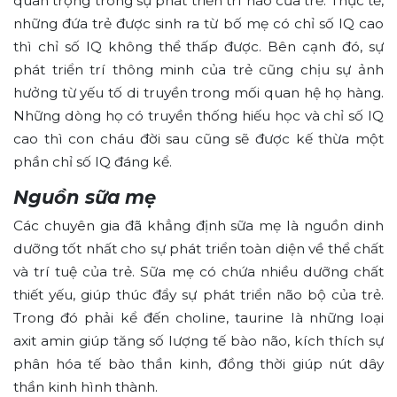
quan trọng trong sự phát triển trí não của trẻ. Thực tế,
những đứa trẻ được sinh ra từ bố mẹ có chỉ số IQ cao
thì chỉ số IQ không thể thấp được. Bên cạnh đó, sự
phát triển trí thông minh của trẻ cũng chịu sự ảnh
hưởng từ yếu tố di truyền trong mối quan hệ họ hàng.
Những dòng họ có truyền thống hiếu học và chỉ số IQ
cao thì con cháu đời sau cũng sẽ được kế thừa một
phần chỉ số IQ đáng kể.
Nguồn sữa mẹ
Các chuyên gia đã khẳng định sữa mẹ là nguồn dinh
dưỡng tốt nhất cho sự phát triển toàn diện về thể chất
và trí tuệ của trẻ. Sữa mẹ có chứa nhiều dưỡng chất
thiết yếu, giúp thúc đẩy sự phát triển não bộ của trẻ.
Trong đó phải kể đến choline, taurine là những loại
axit amin giúp tăng số lượng tế bào não, kích thích sự
phân hóa tế bào thần kinh, đồng thời giúp nút dây
thần kinh hình thành.