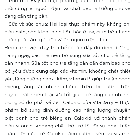
– Phô mai: Đây là thực phẩm giàu calo cho bé, đồng
thời cũng là nguồn đạm và chất béo lý tưởng cho vé
đang cần tăng cân.
– Sữa và sữa chua: Hai loại thực phẩm này không chỉ
giàu calo, còn kích thích tiêu hóa ở trẻ, giúp bé nhanh
chóng có cảm giác đói và ăn ngon miệng hơn.
Bên cạnh việc duy trì chế độ ăn đầy đủ dinh dưỡng,
hàng ngày, các mẹ nên bổ sung sữa tốt cho trẻ tăng
cân nhanh. Sữa tốt cho trẻ tăng cân cần đảm bảo cho
bé yêu được cung cấp các vitamin, khoáng chất thiết
yếu, tăng cường canxi, kẽm, vitamin B giúp trẻ ăn ngon
miệng, tăng cân nhanh chóng. Trên thị trường hiện
nay, có rất nhiều loại sữa tốt giúp trẻ tăng cân nhanh,
trong số đó phải kể đến Calokid của VitaDairy – Thực
phẩm bổ sung dinh dưỡng cao năng lượng chuyên
biệt dành cho trẻ biếng ăn. Calokid với thành phần
giàu vitamin, khoáng chất, hỗ trợ tối đa sự phát triển
toàn diện của trẻ. Calokid tăng cường kẽm và vitamin