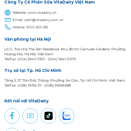
Công Ty Cổ Phần Sữa VitaDairy Việt Nam
Website:
www.vitadairy.vn
Email:
cskh@vitadairy.com.vn
Hotline:
1900 633 559
Văn phòng tại Hà Nội
Lô G, Toà nhà The Zen Residence, Khu đô thị Gamuda Gardens, Phường
Hoàng Mai, Hà Nội, Việt Nam
Tel/Fax: (024) 3540 9193 -
(024) 3641 0079
Trụ sở tại Tp. Hồ Chí Minh
Tầng 5, 37 Tôn Đức Thắng, Phường Sài Gòn, Tp. Hồ Chí Minh, Việt Nam
Tel/Fax: (028) 39152 111 - (028) 36369658
Kết nối với VitaDairy