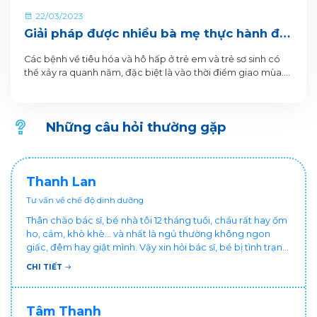
22/03/2023
Giải pháp được nhiều bà mẹ thực hành để
bảo vệ con khi trời trở lạnh
Các bệnh về tiêu hóa và hô hấp ở trẻ em và trẻ sơ sinh có
thể xảy ra quanh năm, đặc biệt là vào thời điểm giao mùa.
Theo các chuyên gia y tế, có đến 90% Vi rút, Vi khuẩn xâm
nhập vào cơ thể thông qua đường tiêu hóa và hô hấp.
Những câu hỏi thường gặp
Thanh Lan
Tư vấn về chế độ dinh dưỡng
Thân chào bác sĩ, bé nhà tôi 12 tháng tuổi, cháu rất hay ốm
ho, cảm, khò khè... và nhất là ngủ thường không ngon
giấc, đêm hay giật mình. Vậy xin hỏi bác sĩ, bé bị tình trạng
vậy nên làm sao để con khỏe mạnh và ngủ ngon giấc hơn
CHI TIẾT
ạ? Thấy cháu vậy gia đình ai cũng xót, mẹ cũng cực vì
chăm cháu hay ốm ạ?. Cảm ơn bác sĩ.
Tâm Thanh