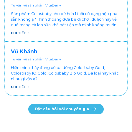
Tư vấn về sản phẩm VitaDairy
Sản phẩm Colosbaby cho bé hơn 1 tuổi có dạng hộp pha
sẵn không ạ? Thỉnh thoảng đưa bé đi chơi, du lịch hay về
quê mang cả lon sữa khá bất tiện mà mình không muốn
đổi cho bé dùng sữa tươi hộp khác sợ bé nạ sữa ảnh
CHI TIẾT
hưởng sức khỏe!
Vũ Khánh
Tư vấn về sản phẩm VitaDairy
Hiện mình thấy đang có ba dòng Colosbaby Gold,
Colosbaby IQ Gold, Colosbaby Bio Gold. Ba loại này khác
nhau gì vậy ạ?
CHI TIẾT
Đặt câu hỏi với chuyên gia