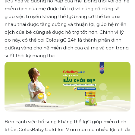
tiêu hoá và đường hô hấp của mẹ. Đồng thời với đó, hệ
miễn dịch của mẹ được hỗ trợ và củng cố cũng sẽ
giúp việc truyền kháng thể IgG sang cơ thể bé qua
nhau thai được tăng cường và thuận lợi, giúp hệ miễn
dịch của bé cũng sẽ được hỗ trợ tốt hơn. Chính vì lý
do này, có thể coi ColosIgG 24h là thành phần dinh
dưỡng vàng cho hệ miễn dịch của cả mẹ và con trong
suốt thời kỳ mang thai.
Bên cạnh việc bổ sung kháng thể IgG giúp miễn dịch
khỏe, ColosBaby Gold for Mum còn có nhiều lợi ích đa