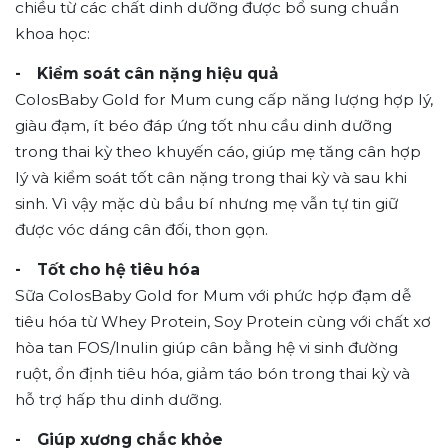
chiều từ các chất dinh dưỡng được bổ sung chuẩn
khoa học:
- Kiểm soát cân nặng hiệu quả
ColosBaby Gold for Mum cung cấp năng lượng hợp lý,
giàu đạm, ít béo đáp ứng tốt nhu cầu dinh dưỡng
trong thai kỳ theo khuyến cáo, giúp mẹ tăng cân hợp
lý và kiểm soát tốt cân nặng trong thai kỳ và sau khi
sinh. Vì vậy mặc dù bầu bí nhưng mẹ vẫn tự tin giữ
được vóc dáng cân đối, thon gọn.
- Tốt cho hệ tiêu hóa
Sữa ColosBaby Gold for Mum với phức hợp đạm dễ
tiêu hóa từ Whey Protein, Soy Protein cùng với chất xơ
hòa tan FOS/Inulin giúp cân bằng hệ vi sinh đường
ruột, ổn định tiêu hóa, giảm táo bón trong thai kỳ và
hỗ trợ hấp thu dinh dưỡng.
- Giúp xương chắc khỏe