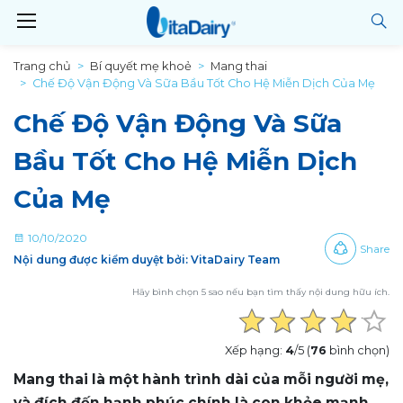
Trang chủ
Bí quyết mẹ khoẻ
Mang thai
Chế Độ Vận Động Và Sữa Bầu Tốt Cho Hệ Miễn Dịch Của Mẹ
Chế Độ Vận Động Và Sữa
Bầu Tốt Cho Hệ Miễn Dịch
Của Mẹ
10/10/2020
Share
Nội dung được kiểm duyệt bởi: VitaDairy Team
Hãy bình chọn 5 sao nếu bạn tìm thấy nội dung hữu ích.
Xếp hạng:
4
/5 (
76
bình chọn)
Mang thai là một hành trình dài của mỗi người mẹ,
và đích đến hạnh phúc chính là con khỏe mạnh