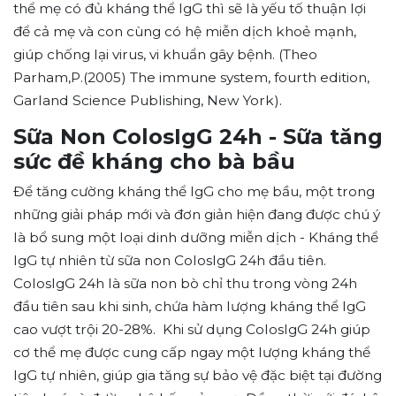
thể mẹ có đủ kháng thể IgG thì sẽ là yếu tố thuận lợi
để cả mẹ và con cùng có hệ miễn dịch khoẻ mạnh,
giúp chống lại virus, vi khuẩn gây bệnh. (Theo
Parham,P.(2005) The immune system, fourth edition,
Garland Science Publishing, New York).
Sữa Non ColosIgG 24h - Sữa tăng
sức đề kháng cho bà bầu
Để tăng cường kháng thể IgG cho mẹ bầu, một trong
những giải pháp mới và đơn giản hiện đang được chú ý
là bổ sung một loại dinh dưỡng miễn dịch - Kháng thể
IgG tự nhiên từ sữa non ColosIgG 24h đầu tiên.
ColosIgG 24h là sữa non bò chỉ thu trong vòng 24h
đầu tiên sau khi sinh, chứa hàm lượng kháng thể IgG
cao vượt trội 20-28%. Khi sử dụng ColosIgG 24h giúp
cơ thể mẹ được cung cấp ngay một lượng kháng thể
IgG tự nhiên, giúp gia tăng sự bảo vệ đặc biệt tại đường