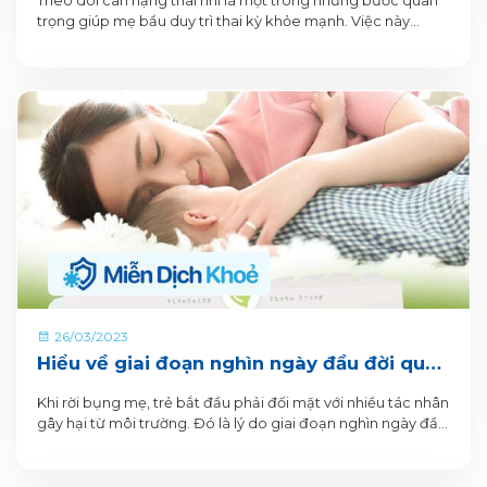
Theo dõi cân nặng thai nhi là một trong những bước quan
trọng giúp mẹ bầu duy trì thai kỳ khỏe mạnh. Việc này
không chỉ hỗ trợ phát hiện sớm những dấu hiệu bất thường,
mà còn góp phần bảo vệ sức khỏe của mẹ và bé. Bởi cân
nặng thai nhi quá thấp hoặc quá cao đều tiềm ẩn nguy cơ
biến chứng trong thai kỳ, khi sinh và cả giai đoạn hậu sản.
26/03/2023
Hiểu về giai đoạn nghìn ngày đầu đời qua
5 tiêu chí dinh dưỡng trọn vẹn cho trẻ
Khi rời bụng mẹ, trẻ bắt đầu phải đối mặt với nhiều tác nhân
gây hại từ môi trường. Đó là lý do giai đoạn nghìn ngày đầu
đời càng trở nên quan trọng với sự phát triển của trẻ.