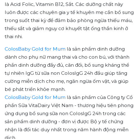
là Acid Folic, Vitamin B12, Sắt. Các dưỡng chất này
luôn được các chuyên gia y tế khuyên mẹ cần bổ sung
trong suốt thai kỳ để đảm bảo phòng ngừa thiếu máu,
thiếu sắt và giảm nguy cơ khuyết tật ống thần kinh ở
thai nhi.
ColosBaby Gold for Mum
là sản phẩm dinh dưỡng
dành cho phụ nữ mang thai và cho con bú, với thành
phần dinh dưỡng đầy đủ, cân đối, bổ sung kháng thể
tự nhiên IgG từ sữa non ColosIgG 24h đầu giúp tăng
cường miễn dịch cho mẹ, ngăn ngừa ốm vặt, và giúp
bé phát triển khỏe mạnh.
ColosBaby Gold for Mum
là sản phẩm của Công ty Cổ
phần Sữa VitaDairy Việt Nam - thương hiệu tiên phong
ứng dụng bổ sung sữa non ColosIgG 24h trong các
sản phẩm dinh dưỡng - đơn vị được Bộ y tế chứng
nhận là đối tác duy nhất trong năm hành động miễn
dịch.