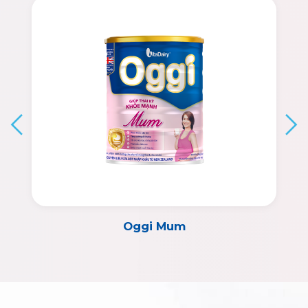
ColosIgG 24h dạng gói