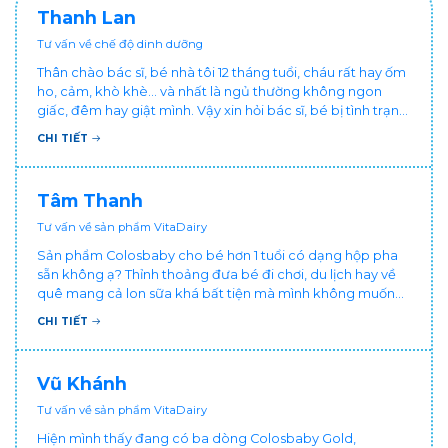
Thanh Lan
Tư vấn về chế độ dinh dưỡng
Thân chào bác sĩ, bé nhà tôi 12 tháng tuổi, cháu rất hay ốm
ho, cảm, khò khè... và nhất là ngủ thường không ngon
giấc, đêm hay giật mình. Vậy xin hỏi bác sĩ, bé bị tình trạng
vậy nên làm sao để con khỏe mạnh và ngủ ngon giấc hơn
CHI TIẾT
ạ? Thấy cháu vậy gia đình ai cũng xót, mẹ cũng cực vì
chăm cháu hay ốm ạ?. Cảm ơn bác sĩ.
Tâm Thanh
Tư vấn về sản phẩm VitaDairy
Sản phẩm Colosbaby cho bé hơn 1 tuổi có dạng hộp pha
sẵn không ạ? Thỉnh thoảng đưa bé đi chơi, du lịch hay về
quê mang cả lon sữa khá bất tiện mà mình không muốn
đổi cho bé dùng sữa tươi hộp khác sợ bé nạ sữa ảnh
CHI TIẾT
hưởng sức khỏe!
Vũ Khánh
Tư vấn về sản phẩm VitaDairy
Hiện mình thấy đang có ba dòng Colosbaby Gold,