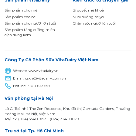
Sản phẩm VitaDairy
Kiến thức từ chuyên gia
Sản phẩm cho mẹ
Bí quyết mẹ khoẻ
Sản phẩm cho bé
Nuôi dưỡng bé yêu
Sản phẩm cho người lớn tuổi
Chăm sóc người lớn tuổi
Sản phẩm tăng cường miễn
dịch dùng kèm
Công Ty Cổ Phần Sữa VitaDairy Việt Nam
Website:
www.vitadairy.vn
Email:
cskh@vitadairy.com.vn
Hotline:
1900 633 559
Văn phòng tại Hà Nội
Lô G, Toà nhà The Zen Residence, Khu đô thị Gamuda Gardens, Phường
Hoàng Mai, Hà Nội, Việt Nam
Tel/Fax: (024) 3540 9193 -
(024) 3641 0079
Trụ sở tại Tp. Hồ Chí Minh