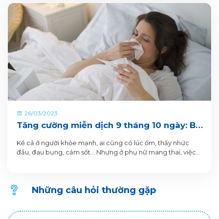
26/03/2023
Tăng cường miễn dịch 9 tháng 10 ngày: Bí
quyết vàng để mẹ bầu tạm biệt nỗi lo mắc
Kể cả ở người khỏe mạnh, ai cũng có lúc ốm, thấy nhức
bệnh, thai nhi ra đời khỏe mạnh
đầu, đau bụng, cảm sốt... Nhưng ở phụ nữ mang thai, việc
ốm đau và nhiễm khuẩn không dừng lại ở việc gây khó chịu
cho cơ thể người mẹ, mà còn có thể ảnh hưởng đến sức
khỏe thai nhi.
Những câu hỏi thường gặp