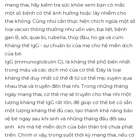
mang thai, hãy kiểm tra sức khỏe xem bạn có mắc
một số bệnh có thể ảnh hưởng hoặc lây nhiễm cho
thai không. Cũng như cần thực hiện chích ngừa một số
loại vacxin thông thường như uốn ván, bại liệt, bệnh
gan B, sởi, quai bị, rubella, thủy đậu, ho gà và cúm.
Kháng thể IgG - sự chuẩn bị của mẹ cho hệ miễn dịch
của bé.
IgG (immunoglobulin G), là kháng thể phổ biến nhất
trong máu và các dịch mô của cơ thể. Đây là loại
kháng thể duy nhất có thể đi từ cơ thể mẹ, xuyên qua
nhau thai và truyền đến thai nhi. Trong những tháng
ngày mang thai, cơ thể mẹ sẽ truyền cho thai nhi một
lượng kháng thể IgG rất lớn, để giúp cơ thể bé có sẵn
một lượng kháng thể đủ cao, tạo thành khả năng bảo
vệ bé ngay sau khi sinh và những tháng đầu đời sau
sinh khi mà hệ miễn dịch của bản thân trẻ chưa phát
triển. Chính vì vậy, trong suốt thời kỳ mang thai, nếu cơ