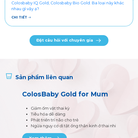
Colosbaby IQ Gold, Colosbaby Bio Gold. Ba loại này khác
nhau gì vậy ạ?
CHI TIẾT
Đặt câu hỏi với chuyên gia
Sản phẩm liên quan
ColosBaby Gold for Mum
Giảm ốm vặt thai kỳ
Tiêu hóa dễ dàng
Phát triển trí não cho trẻ
Ngừa nguy cơ dị tật ống thần kinh ở thai nhi