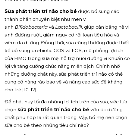
Sữa phát triển trí não cho bé
được bổ sung các
thành phần chuyên biệt như men vi
sinh
Bifidobacteria
và
Lactobacilli
, giúp cân bằng hệ vi
sinh đường ruột, giảm nguy cơ rối loạn tiêu hóa và
viêm da dị ứng. Đồng thời, sữa cũng thường được thiết
kế bổ sung prebiotic GOS và FOS, mô phỏng lợi ích
của HMO trong sữa mẹ, hỗ trợ nuôi dưỡng vi khuẩn có
lợi và tăng cường chức năng miễn dịch. Chính nhờ
những dưỡng chất này, sữa phát triển trí não có thể
củng cố hàng rào bảo vệ và nâng cao sức đề kháng
cho trẻ [10-12].
Để phát huy tối đa những lợi ích trên của sữa, việc lựa
chọn
sữa phát triển trí não cho bé
với các dưỡng
chất phù hợp là rất quan trọng. Vậy, bố mẹ nên chọn
sữa cho bé theo những tiêu chí nào?