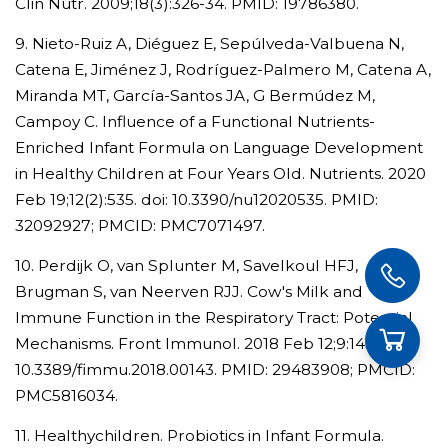
Clin Nutr. 2009;18(3):326-34. PMID: 19786380.
9. Nieto-Ruiz A, Diéguez E, Sepúlveda-Valbuena N,
Catena E, Jiménez J, Rodríguez-Palmero M, Catena A,
Miranda MT, García-Santos JA, G Bermúdez M,
Campoy C. Influence of a Functional Nutrients-
Enriched Infant Formula on Language Development
in Healthy Children at Four Years Old. Nutrients. 2020
Feb 19;12(2):535. doi: 10.3390/nu12020535. PMID:
32092927; PMCID: PMC7071497.
10. Perdijk O, van Splunter M, Savelkoul HFJ,
Brugman S, van Neerven RJJ. Cow's Milk and
Immune Function in the Respiratory Tract: Potential
Mechanisms. Front Immunol. 2018 Feb 12;9:143. doi:
10.3389/fimmu.2018.00143. PMID: 29483908; PMCID:
PMC5816034.
11. Healthychildren. Probiotics in Infant Formula.