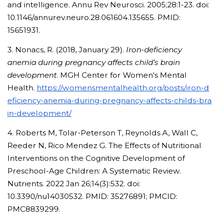
and intelligence. Annu Rev Neurosci. 2005;28:1-23. doi:
10.1146/annurev.neuro.28.061604.135655. PMID:
15651931.
3. Nonacs, R. (2018, January 29).
Iron-deficiency
anemia during pregnancy affects child’s brain
development
. MGH Center for Women's Mental
Health.
https://womensmentalhealth.org/posts/iron-d
eficiency-anemia-during-pregnancy-affects-childs-bra
in-development/
4. Roberts M, Tolar-Peterson T, Reynolds A, Wall C,
Reeder N, Rico Mendez G. The Effects of Nutritional
Interventions on the Cognitive Development of
Preschool-Age Children: A Systematic Review.
Nutrients. 2022 Jan 26;14(3):532. doi:
10.3390/nu14030532. PMID: 35276891; PMCID:
PMC8839299.