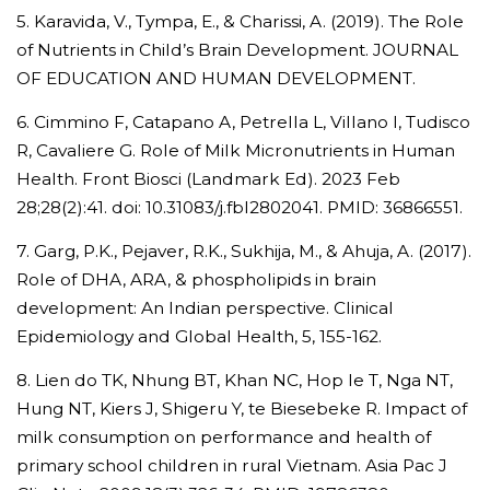
5. Karavida, V., Tympa, E., & Charissi, A. (2019). The Role
of Nutrients in Child’s Brain Development. JOURNAL
OF EDUCATION AND HUMAN DEVELOPMENT.
6. Cimmino F, Catapano A, Petrella L, Villano I, Tudisco
R, Cavaliere G. Role of Milk Micronutrients in Human
Health. Front Biosci (Landmark Ed). 2023 Feb
28;28(2):41. doi: 10.31083/j.fbl2802041. PMID: 36866551.
7. Garg, P.K., Pejaver, R.K., Sukhija, M., & Ahuja, A. (2017).
Role of DHA, ARA, & phospholipids in brain
development: An Indian perspective. Clinical
Epidemiology and Global Health, 5, 155-162.
8. Lien do TK, Nhung BT, Khan NC, Hop le T, Nga NT,
Hung NT, Kiers J, Shigeru Y, te Biesebeke R. Impact of
milk consumption on performance and health of
primary school children in rural Vietnam. Asia Pac J