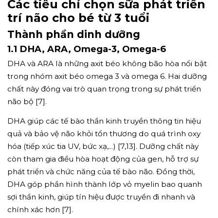
Các tiêu chí chọn sữa phát triển
trí não cho bé từ 3 tuổi
Thành phần dinh dưỡng
1.1 DHA, ARA, Omega-3, Omega-6
DHA và ARA là những axit béo không bão hòa nổi bật
trong nhóm axit béo omega 3 và omega 6. Hai dưỡng
chất này đóng vai trò quan trọng trong sự phát triển
não bộ [7].
DHA giúp các tế bào thần kinh truyền thông tin hiệu
quả và bảo vệ não khỏi tổn thương do quá trình oxy
hóa (tiếp xúc tia UV, bức xạ,...) [7,13]. Dưỡng chất này
còn tham gia điều hòa hoạt động của gen, hỗ trợ sự
phát triển và chức năng của tế bào não. Đồng thời,
DHA góp phần hình thành lớp vỏ myelin bao quanh
sợi thần kinh, giúp tín hiệu được truyền đi nhanh và
chính xác hơn [7].