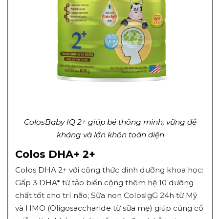
ColosBaby IQ 2+ giúp bé thông minh, vững đề
kháng và lớn khôn toàn diện
Colos DHA+ 2+
Colos DHA 2+ với công thức dinh dưỡng khoa học:
Gấp 3 DHA* từ tảo biển cộng thêm hệ 10 dưỡng
chất tốt cho trí não; Sữa non ColosIgG 24h từ Mỹ
và HMO (Oligosaccharide từ sữa mẹ) giúp củng cố