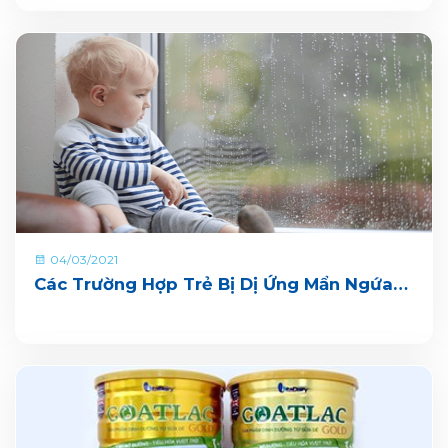
bởi các triệu chứng từ mức độ nhẹ cho đến nghiêm trọng.
Do đó, bố mẹ cần tìm hiểu kỹ về tình trạng phổ biến này để
kịp thời phát hiện và khắc phục cho con.
04/03/2021
Các Trường Hợp Trẻ Bị Dị Ứng Mẩn Ngứa
Thường Gặp Và Cách Khắc Phục