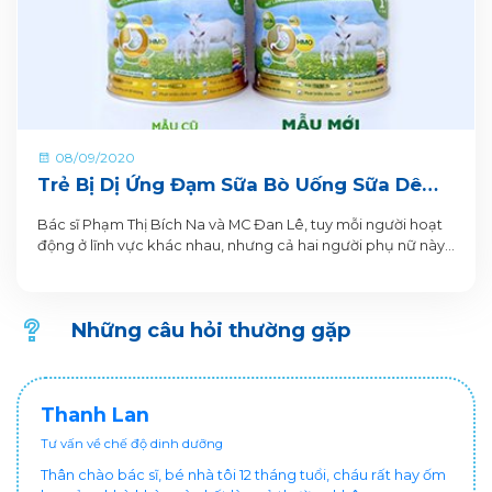
08/09/2020
Trẻ Bị Dị Ứng Đạm Sữa Bò Uống Sữa Dê
Được Không. Chuyên Gia Giải Đáp
Bác sĩ Phạm Thị Bích Na và MC Đan Lê, tuy mỗi người hoạt
động ở lĩnh vực khác nhau, nhưng cả hai người phụ nữ này
đều có một điểm chung: Đều là những “bà mẹ thông thái”.
Mới đây, Bích Na và Đan Lê đã có những chia sẻ khiến hàng
nghìn mẹ “bỉm” quan tâm về vấn đề tiêu hoá và chăm con
Những câu hỏi thường gặp
dị ứng đạm sữa bò.
Thanh Lan
Tư vấn về chế độ dinh dưỡng
Thân chào bác sĩ, bé nhà tôi 12 tháng tuổi, cháu rất hay ốm