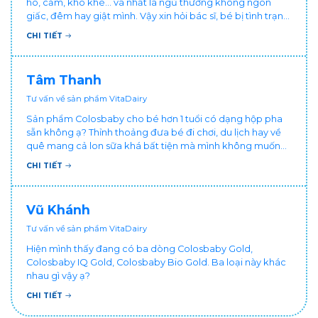
ho, cảm, khò khè... và nhất là ngủ thường không ngon
giấc, đêm hay giật mình. Vậy xin hỏi bác sĩ, bé bị tình trạng
vậy nên làm sao để con khỏe mạnh và ngủ ngon giấc hơn
CHI TIẾT
ạ? Thấy cháu vậy gia đình ai cũng xót, mẹ cũng cực vì
chăm cháu hay ốm ạ?. Cảm ơn bác sĩ.
Tâm Thanh
Tư vấn về sản phẩm VitaDairy
Sản phẩm Colosbaby cho bé hơn 1 tuổi có dạng hộp pha
sẵn không ạ? Thỉnh thoảng đưa bé đi chơi, du lịch hay về
quê mang cả lon sữa khá bất tiện mà mình không muốn
đổi cho bé dùng sữa tươi hộp khác sợ bé nạ sữa ảnh
CHI TIẾT
hưởng sức khỏe!
Vũ Khánh
Tư vấn về sản phẩm VitaDairy
Hiện mình thấy đang có ba dòng Colosbaby Gold,
Colosbaby IQ Gold, Colosbaby Bio Gold. Ba loại này khác
nhau gì vậy ạ?
CHI TIẾT