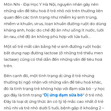
Môn Nhi - Đại Học Y Hà Nội, nguyên nhân gây nên
những vấn đề tiêu hoá ở trẻ nhỏ nói trên thường liên
quan đến các tình trạng như nhiễm ký sinh trùng,
nhiễm vi khuẩn, virus, loạn khuẩn đường ruột do dùng
kháng sinh, hoặc do chế độ ăn như uống ít nước, lười
ăn rau, chế độ ăn không phù hợp với lứa tuổi…
Một số trẻ mất cân bằng hệ vi sinh đường ruột hoặc
bất dung nạp đường lactose (ở những trẻ thiếu men
lactase) cũng có thể dẫn đến những vấn đề tiêu hoá
trên.
Bên cạnh đó, một tình trạng dị ứng ở trẻ nhưng
thường bị ngộ nhận với những vấn đề tiêu hoá khác,
đó là tình trạng trẻ không hợp với đạm sữa bò - y học
gọi đây là tình trạng "
Dị ứng đạm sữa bò
" ở trẻ nhỏ.
Đây là loại dị ứng thức ăn có tỷ lệ mắc cao nhất ở trẻ
nhũ nhi và trẻ nhỏ dưới 5 tuổi, bệnh gặp ở khoảng 2 –