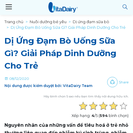
Trang chủ
Nuôi dưỡng bé yêu
Dị ứng đạm sữa bò
Dị Ứng Đạm Bò Uống Sữa Gì? Giải Pháp Dinh Dưỡng Cho Trẻ
Dị Ứng Đạm Bò Uống Sữa
Gì? Giải Pháp Dinh Dưỡng
Cho Trẻ
08/12/2020
Share
Nội dung được kiểm duyệt bởi: VitaDairy Team
Hãy bình chọn 5 sao nếu bạn tìm thấy nội dung hữu ích.
Xếp hạng:
4
/5 (
594
bình chọn)
Nguyên nhân của những vấn đề tiêu hoá ở trẻ nhỏ
thường liên quan đến nhiễm ký sinh trùng, nhiễm