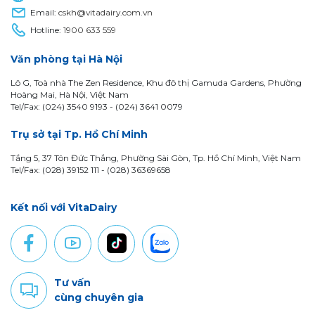
Email:
cskh@vitadairy.com.vn
Hotline:
1900 633 559
Văn phòng tại Hà Nội
Lô G, Toà nhà The Zen Residence, Khu đô thị Gamuda Gardens, Phường
Hoàng Mai, Hà Nội, Việt Nam
Tel/Fax: (024) 3540 9193 -
(024) 3641 0079
Trụ sở tại Tp. Hồ Chí Minh
Tầng 5, 37 Tôn Đức Thắng, Phường Sài Gòn, Tp. Hồ Chí Minh, Việt Nam
Tel/Fax: (028) 39152 111 - (028) 36369658
Kết nối với VitaDairy
Tư vấn
cùng chuyên gia