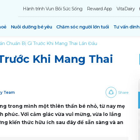
Hành trình Vun Bồi Sức Sống
Reward App
VitaDairy
hoẻ
Nuôi dưỡng bé yêu
Chăm sóc người lớn tuổi
Tư vấn din
ần Chuẩn Bị Gì Trước Khi Mang Thai Lần Đầu
Trước Khi Mang Thai
iry Team
Share
ng trong mình một thiên thần bé nhỏ, từ nay mẹ
h phúc. Với cảm giác vừa vui mừng, vừa lo lắng
ng kiến thức hữu ích sau đây để sẵn sàng và an