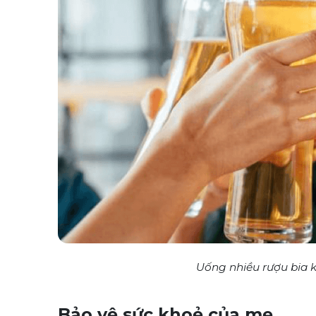
Uống nhiều rượu bia 
Bảo vệ sức khoẻ của mẹ