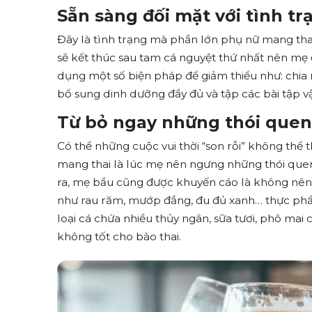
Sẵn sàng đối mặt với tình t
Đây là tình trạng mà phần lớn phụ nữ mang thai 
sẽ kết thúc sau tam cá nguyệt thứ nhất nên mẹ
dụng một số biện pháp để giảm thiểu như: chia
bổ sung dinh dưỡng đầy đủ và tập các bài tập 
Từ bỏ ngay những thói quen
Có thể những cuộc vui thời “son rỗi” không thể 
mang thai là lúc mẹ nên ngưng những thói quen
ra, mẹ bầu cũng được khuyến cáo là không nên 
như rau răm, mướp đắng, đu đủ xanh… thực phẩ
loại cá chứa nhiều thủy ngân, sữa tươi, phô mai c
không tốt cho bào thai.