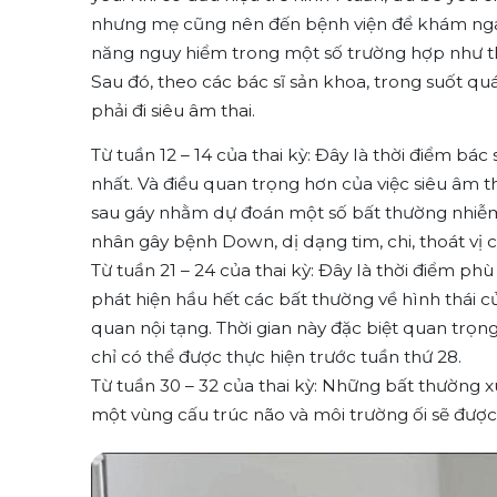
nhưng mẹ cũng nên đến bệnh viện để khám ngay,
năng nguy hiểm trong một số trường hợp như t
Sau đó, theo các bác sĩ sản khoa, trong suốt qu
phải đi siêu âm thai.
Từ tuần 12 – 14 của thai kỳ: Đây là thời điểm bác
nhất. Và điều quan trọng hơn của việc siêu âm th
sau gáy nhằm dự đoán một số bất thường nhiễm
nhân gây bệnh Down, dị dạng tim, chi, thoát vị 
Từ tuần 21 – 24 của thai kỳ: Đây là thời điểm phù
phát hiện hầu hết các bất thường về hình thái c
quan nội tạng. Thời gian này đặc biệt quan trọn
chỉ có thể được thực hiện trước tuần thứ 28.
Từ tuần 30 – 32 của thai kỳ: Những bất thường
một vùng cấu trúc não và môi trường ối sẽ được 