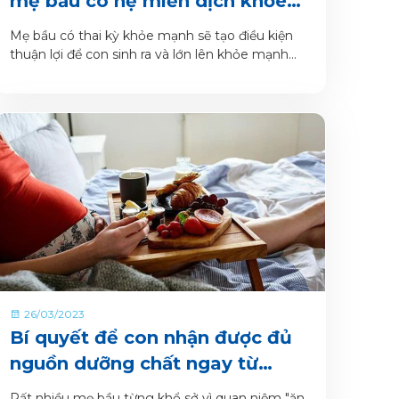
mẹ bầu có hệ miễn dịch khỏe
mạnh, thai nhi phát triển toàn
Mẹ bầu có thai kỳ khỏe mạnh sẽ tạo điều kiện
diện
thuận lợi để con sinh ra và lớn lên khỏe mạnh
nhất.
26/03/2023
Bí quyết để con nhận được đủ
nguồn dưỡng chất ngay từ
trong bụng mẹ
Rất nhiều mẹ bầu từng khổ sở vì quan niệm "ăn