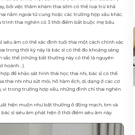
 bởi việc thăm khám thai sớm có thể loại trừ khả
hai nằm ngoài tử cung hoặc các trường hợp xấu khác.
á trình thai nghén có 3 thời điểm bắt buộc mẹ bầu
 sĩ siêu âm có thể xác định tuổi thai một cách chính xác
ai trong thời kỳ này là bác sĩ có thể đo khoảng sáng
 sắc thể (những bất thường này có thể là nguyên
cơ hoành…).
 hợp để khảo sát hình thái học thai nhi, bác sĩ có thể
ủa thai nhi như sứt môi, hở hàm ếch, dị dạng ở các cơ
g, vì trong trường hợp xấu, những đình chỉ thai nghén
 xuất hiện muộn như bất thường ở động mạch, tim và
bác sĩ siêu âm phát hiện ở thời điểm siêu âm này.