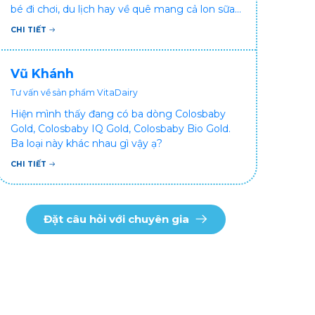
bé đi chơi, du lịch hay về quê mang cả lon sữa
khá bất tiện mà mình không muốn đổi cho bé
CHI TIẾT
dùng sữa tươi hộp khác sợ bé nạ sữa ảnh
hưởng sức khỏe!
Vũ Khánh
Tư vấn về sản phẩm VitaDairy
Hiện mình thấy đang có ba dòng Colosbaby
Gold, Colosbaby IQ Gold, Colosbaby Bio Gold.
Ba loại này khác nhau gì vậy ạ?
CHI TIẾT
Đặt câu hỏi với chuyên gia