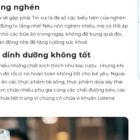
rạng nghén
sẽ gặp phải. Tin vui là đa số các biểu hiện của nghén
 đừng lo lắng nhé! Nếu nôn nghén nhiều, mẹ có thể áp
 nhỏ các bữa ăn trong ngày, không để bụng quá đói,
vận động nhẹ để tăng cường sức khoẻ.
 dinh dưỡng không tốt
thiếu những chất kích thích như bia, rượu…nhưng khi
 đó rồi vì nó hoàn toàn không tốt cho bé yêu. Ngoài
ăn các thực phẩm tái sống, thực phẩm dọa sảy thai
m chứa nhiều phụ gia cùng các chất đường béo, các
hưa tiệt trùng vì chúng có chứa vi khuẩn Listeria