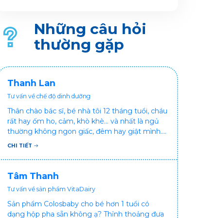
phụ nữ mang thai, việc ốm đau và nhiễm khuẩn
không dừng lại ở việc gây khó chịu cho cơ thể
người mẹ, mà còn có thể ảnh hưởng đến sức
Những câu hỏi
khỏe thai nhi.
thường gặp
Thanh Lan
Tư vấn về chế độ dinh dưỡng
Thân chào bác sĩ, bé nhà tôi 12 tháng tuổi, cháu
rất hay ốm ho, cảm, khò khè... và nhất là ngủ
thường không ngon giấc, đêm hay giật mình.
Vậy xin hỏi bác sĩ, bé bị tình trạng vậy nên làm
CHI TIẾT
sao để con khỏe mạnh và ngủ ngon giấc hơn
ạ? Thấy cháu vậy gia đình ai cũng xót, mẹ cũng
cực vì chăm cháu hay ốm ạ?. Cảm ơn bác sĩ.
Tâm Thanh
Tư vấn về sản phẩm VitaDairy
Sản phẩm Colosbaby cho bé hơn 1 tuổi có
dạng hộp pha sẵn không ạ? Thỉnh thoảng đưa