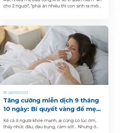
cho 2 người", "phải ăn nhiều thì con sinh ra mới
đủ cân, mới đủ chất được". Tuy nhiên, đây đều là
những khái niệm xưa cũ và thời nay thì các "mẹ
bầu Gen Z" đã thông thái hơn rất nhiều rồi!
26/03/2023
Tăng cường miễn dịch 9 tháng
10 ngày: Bí quyết vàng để mẹ
bầu tạm biệt nỗi lo mắc bệnh,
Kể cả ở người khỏe mạnh, ai cũng có lúc ốm,
thai nhi ra đời khỏe mạnh
thấy nhức đầu, đau bụng, cảm sốt... Nhưng ở