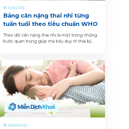
14/11/2025
Bảng cân nặng thai nhi từng
tuần tuổi theo tiêu chuẩn WHO
Theo dõi cân nặng thai nhi là một trong những
bước quan trọng giúp mẹ bầu duy trì thai kỳ
khỏe mạnh. Việc này không chỉ hỗ trợ phát hiện
sớm những dấu hiệu bất thường, mà còn góp
phần bảo vệ sức khỏe của mẹ và bé. Bởi cân
nặng thai nhi quá thấp hoặc quá cao đều tiềm
ẩn nguy cơ biến chứng trong thai kỳ, khi sinh và
cả giai đoạn hậu sản.
26/03/2023