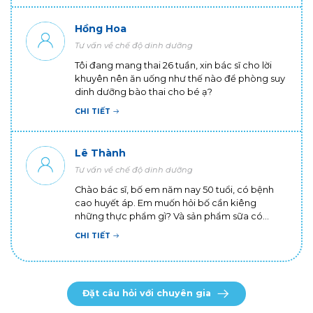
sẽ bị nhiễm bệnh trong giai đoạn này và ảnh
hưởng đến em bé. Nhờ bác sĩ tư vấn giúp em
Hồng Hoa
có cách nào để có thể phòng bệnh tốt khi
Tư vấn về chế độ dinh dưỡng
mang thai không ạ? Em cảm ơn ạ!
Tôi đang mang thai 26 tuần, xin bác sĩ cho lời
khuyên nên ăn uống như thế nào để phòng suy
dinh dưỡng bào thai cho bé ạ?
CHI TIẾT
Lê Thành
Tư vấn về chế độ dinh dưỡng
Chào bác sĩ, bố em năm nay 50 tuổi, có bệnh
cao huyết áp. Em muốn hỏi bố cần kiêng
những thực phẩm gì? Và sản phẩm sữa có
thành phần gì thì tốt cho bố ạ? Em cảm ơn bác
CHI TIẾT
sĩ!
Đặt câu hỏi với chuyên gia