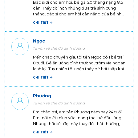
Bác sĩ ơi cho em hỏi, bé gái 20 tháng nặng 8,5
cân. Thấy còi hơn những đứa trẻ sinh cùng
tháng, bác sĩ cho em hỏi cân nặng của bé như
vậy là có bình thường không? Có cách nào cho
CHI TIẾT
bé tăng cân không ạ? Em cảm ơn ạ!
Ngọc
Tư vấn về chế độ dinh dưỡng
Mến chào chuyên gia, tôi tên Ngọc có 1 bé trai
8 tuổi. Bé ăn uống bình thường, trộm vía ngoan,
lanh lợi. Tuy nhiên tôi nhận thấy bé hơi thấp khi
đứng cùng các bé khác cùng trang lứa. Tôi
CHI TIẾT
muốn hỏi, trẻ 8 tuổi thì cao bao nhiêu là chuẩn,
ba mẹ ko cao thì con có cao được không ạ?
Phương
Tư vấn về chế độ dinh dưỡng
Em chào bsi, em tên Phương năm nay 24 tuổi.
Em mới biết mình vừa mang thai bé đầu lòng.
Nhưng thời tiết đợt này thay đổi thất thường,
em cũng vẫn phải đi làm và tiếp xúc với nhiều
CHI TIẾT
người nên cơ thể rất mệt. Em cũng rất sợ cơ thể