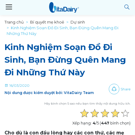
Trang chủ
Bí quyết mẹ khoẻ
Dự sinh
Kinh Nghiệm Soạn Đồ Đi Sinh, Bạn Đừng Quên Mang Đi
Những Thứ Này
Kinh Nghiệm Soạn Đồ Đi
Sinh, Bạn Đừng Quên Mang
Đi Những Thứ Này
16/03/2020
Share
Nội dung được kiểm duyệt bởi: VitaDairy Team
Hãy bình chọn 5 sao nếu bạn tìm thấy nội dung hữu ích.
Xếp hạng:
4
/5 (
447
bình chọn)
Cho dù là con đầu lòng hay các con thứ, các mẹ