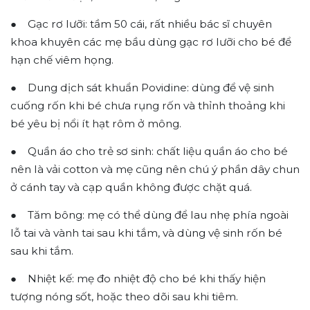
● Gạc rơ lưỡi: tầm 50 cái, rất nhiều bác sĩ chuyên
khoa khuyên các mẹ bầu dùng gạc rơ lưỡi cho bé để
hạn chế viêm họng.
● Dung dịch sát khuẩn Povidine: dùng để vệ sinh
cuống rốn khi bé chưa rụng rốn và thỉnh thoảng khi
bé yêu bị nổi ít hạt rôm ở mông.
● Quần áo cho trẻ sơ sinh: chất liệu quần áo cho bé
nên là vải cotton và mẹ cũng nên chú ý phần dây chun
ở cánh tay và cạp quần không được chặt quá.
● Tăm bông: mẹ có thể dùng để lau nhẹ phía ngoài
lỗ tai và vành tai sau khi tắm, và dùng vệ sinh rốn bé
sau khi tắm.
● Nhiệt kế: mẹ đo nhiệt độ cho bé khi thấy hiện
tượng nóng sốt, hoặc theo dõi sau khi tiêm.