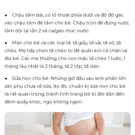
● Chậu tắm dài, có lỗ thoát phía dưới và đồ đỡ gác
vào chậu tắm để tắm cho bé. Chậu tròn để đựng nước
tắm dội lại lần 2 và ca/gáo múc nước.
● Màn cho bé và các loại tã: tã giấy, tã vải, tã xô, tã
chéo. Mẹ hãy chọn tã chéo to để quấn kín cả chân và
đùi bé. Các mẹ thường cho con mặc tã chéo 1 tuần, 1
tháng lâu nhất là 2 tháng, tã 2 lớp, tã dán.
● Sữa non cho bé: Những giờ đầu sau sinh phần lớn
sản phụ chưa về sữa, do đó, chuẩn bị sữa non cho bé
là rất quan trọng, tránh tình trạng bé bị đói dẫn đến
đêm quấy khóc, ngủ không ngon.