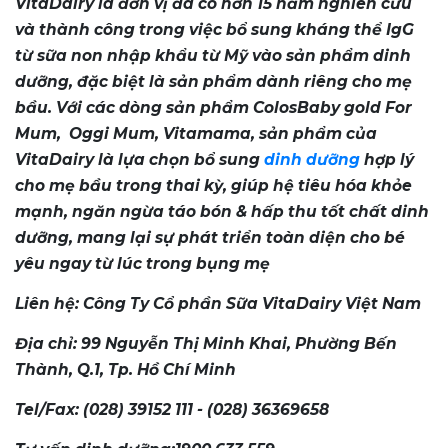
VitaDairy là đơn vị đã có hơn 15 năm nghiên cứu
và thành công trong việc bổ sung kháng thể IgG
từ sữa non nhập khẩu từ Mỹ vào sản phẩm dinh
dưỡng, đặc biệt là sản phẩm dành riêng cho mẹ
bầu. Với các dòng sản phẩm ColosBaby gold For
Mum, Oggi Mum, Vitamama, sản phẩm của
VitaDairy là lựa chọn bổ sung
dinh dưỡng
hợp lý
cho mẹ bầu trong thai kỳ, giúp hệ tiêu hóa khỏe
mạnh, ngăn ngừa táo bón & hấp thu tốt chất dinh
dưỡng, mang lại sự phát triển toàn diện cho bé
yêu ngay từ lúc trong bụng mẹ
Liên hệ: Công Ty Cổ phần Sữa VitaDairy Việt Nam
Địa chỉ: 99 Nguyễn Thị Minh Khai, Phường Bến
Thành, Q.1, Tp. Hồ Chí Minh
Tel/Fax: (028) 39152 111 - (028) 36369658