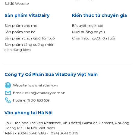
Sơ đồ Website
Sản phẩm VitaDairy
Kiến thức từ chuyên gia
Sản phẩm cho mẹ
Bí quyết mẹ khoẻ
Sản phẩm cho bé
Nuôi dưỡng bé yêu
Sản phẩm cho người lớn tuổi
Chăm sóc người lớn tuổi
Sản phẩm tăng cường miễn
dịch dùng kèm
Công Ty Cổ Phần Sữa VitaDairy Việt Nam
Website:
www.vitadairy.vn
Email:
cskh@vitadairy.com.vn
Hotline:
1900 633 559
Văn phòng tại Hà Nội
Lô G, Toà nhà The Zen Residence, Khu đô thị Gamuda Gardens, Phường
Hoàng Mai, Hà Nội, Việt Nam
Tel/Fax: (024) 3540 9193 -
(024) 3641 0079