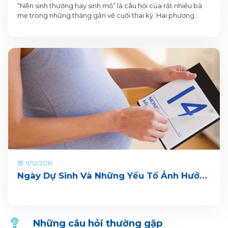
“Nên sinh thường hay sinh mổ” là câu hỏi của rất nhiều bà
mẹ trong những tháng gần về cuối thai kỳ. Hai phương
pháp này đều có những ưu điểm và nhược điểm riêng, do
vậy mẹ bầu cần nắm và hiểu rõ để đưa ra quyết định đảm
bảo an toàn cho cả mình và bé.
11/12/2019
Ngày Dự Sinh Và Những Yếu Tố Ảnh Hưởng
Đến Tâm Lý Bà Bầu
Những câu hỏi thường gặp