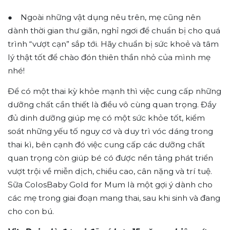
● Ngoài những vật dụng nêu trên, mẹ cũng nên
dành thời gian thư giãn, nghỉ ngơi để chuẩn bị cho quá
trình “vượt cạn” sắp tới. Hãy chuẩn bị sức khoẻ và tâm
lý thật tốt để chào đón thiên thần nhỏ của mình mẹ
nhé!
Để có một thai kỳ khỏe mạnh thì việc cung cấp những
dưỡng chất cần thiết là điều vô cùng quan trọng. Đầy
đủ dinh dưỡng giúp mẹ có một sức khỏe tốt, kiểm
soát những yếu tố nguy cơ và duy trì vóc dáng trong
thai kì, bên cạnh đó việc cung cấp các dưỡng chất
quan trọng còn giúp bé có được nền tảng phát triển
vượt trội về miễn dịch, chiều cao, cân nặng và trí tuệ.
Sữa ColosBaby Gold for Mum là một gợi ý dành cho
các mẹ trong giai đoạn mang thai, sau khi sinh và đang
cho con bú.