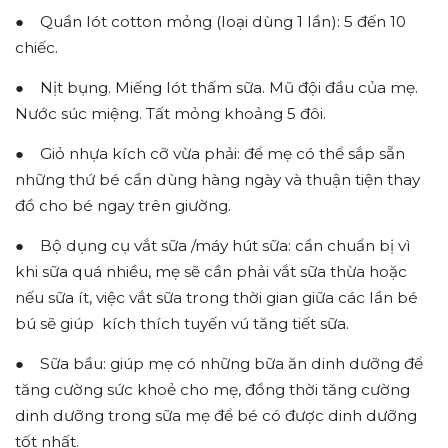
● Quần lót cotton mỏng (loại dùng 1 lần): 5 đến 10
chiếc.
● Nịt bụng. Miếng lót thấm sữa. Mũ đội đầu của mẹ.
Nước súc miệng. Tất mỏng khoảng 5 đôi.
● Giỏ nhựa kích cỡ vừa phải: để mẹ có thể sắp sẵn
những thứ bé cần dùng hàng ngày và thuận tiện thay
đồ cho bé ngay trên giường.
● Bộ dụng cụ vắt sữa /máy hút sữa: cần chuẩn bị vì
khi sữa quá nhiều, mẹ sẽ cần phải vắt sữa thừa hoặc
nếu sữa ít, việc vắt sữa trong thời gian giữa các lần bé
bú sẽ giúp kích thích tuyến vú tăng tiết sữa.
● Sữa bầu: giúp mẹ có những bữa ăn dinh dưỡng để
tăng cường sức khoẻ cho mẹ, đồng thời tăng cường
dinh dưỡng trong sữa mẹ để bé có được dinh dưỡng
tốt nhất.