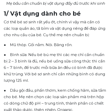
Mẹ bầu cần chuẩn bị vật dụng đầy đủ trước khi sinh
1/ Vật dụng dành cho bé
Cơ thể bé sơ sinh rất yếu ớt, chính vì vậy mà cần có
các loại quần áo, tã bỉm và vật dụng riêng để đáp ứng
cho nhu cầu của bé. Cụ thể mẹ nên chuẩn bị:
● Mũ thóp. Gối nằm. Nôi. Băng rốn.
● Bình sữa: Nếu bé bú mẹ thì các mẹ chỉ cần chuẩn
bị 2 – 3 bình là đủ, nếu bé uống sữa công thức thì cần
6 – 7 bình, để trước mỗi bữa ăn đều có bình đã được
khử trùng. Với bé sơ sinh chỉ cần những bình có dung
lượng 125 ml.
● Dầu gội đầu, phấn thơm, kem chống hăm, sữa tắm
cho bé. Mẹ nên chọn các loại sản phẩm mà trên hộp
có dòng chữ độ pH – trung tính, thành phần có chiết
xuất thảo dược, thiên nhiên, Organic.