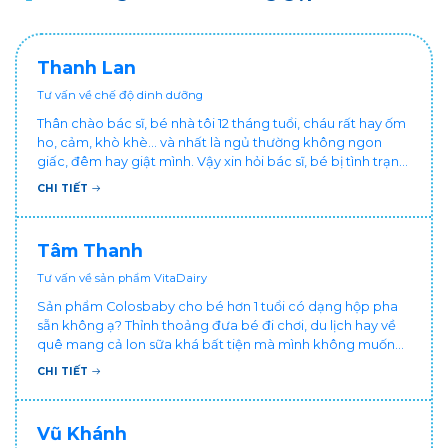
Thanh Lan
Tư vấn về chế độ dinh dưỡng
Thân chào bác sĩ, bé nhà tôi 12 tháng tuổi, cháu rất hay ốm
ho, cảm, khò khè... và nhất là ngủ thường không ngon
giấc, đêm hay giật mình. Vậy xin hỏi bác sĩ, bé bị tình trạng
vậy nên làm sao để con khỏe mạnh và ngủ ngon giấc hơn
CHI TIẾT
ạ? Thấy cháu vậy gia đình ai cũng xót, mẹ cũng cực vì
chăm cháu hay ốm ạ?. Cảm ơn bác sĩ.
Tâm Thanh
Tư vấn về sản phẩm VitaDairy
Sản phẩm Colosbaby cho bé hơn 1 tuổi có dạng hộp pha
sẵn không ạ? Thỉnh thoảng đưa bé đi chơi, du lịch hay về
quê mang cả lon sữa khá bất tiện mà mình không muốn
đổi cho bé dùng sữa tươi hộp khác sợ bé nạ sữa ảnh
CHI TIẾT
hưởng sức khỏe!
Vũ Khánh