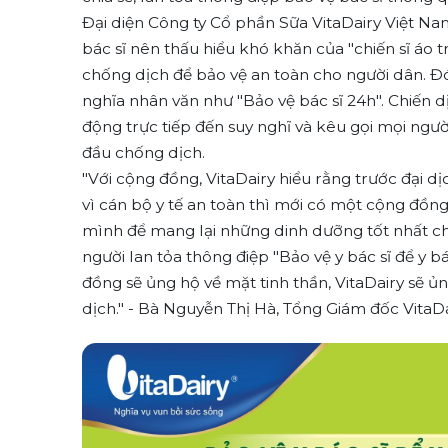
Đại diện Công ty Cổ phần Sữa VitaDairy Việt Na
bác sĩ nên thấu hiểu khó khăn của "chiến sĩ áo
chống dịch để bảo vệ an toàn cho người dân. Đó
nghĩa nhân văn như "Bảo vệ bác sĩ 24h". Chiến 
động trực tiếp đến suy nghĩ và kêu gọi mọi ngườ
đầu chống dịch.
"Với cộng đồng, VitaDairy hiểu rằng trước đại dị
vì cán bộ y tế an toàn thì mới có một cộng đồng
mình để mang lại những dinh dưỡng tốt nhất c
người lan tỏa thông điệp "Bảo vệ y bác sĩ để y 
đồng sẽ ủng hộ về mặt tinh thần, VitaDairy sẽ ủn
dịch." - Bà Nguyễn Thị Hà, Tổng Giám đốc VitaDai