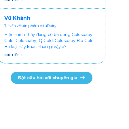
CHI TIẾT
dùng sữa tươi hộp khác sợ bé nạ sữa ảnh
hưởng sức khỏe!
Vũ Khánh
Tư vấn về sản phẩm VitaDairy
Hiện mình thấy đang có ba dòng Colosbaby
Gold, Colosbaby IQ Gold, Colosbaby Bio Gold.
Ba loại này khác nhau gì vậy ạ?
CHI TIẾT
Đặt câu hỏi với chuyên gia