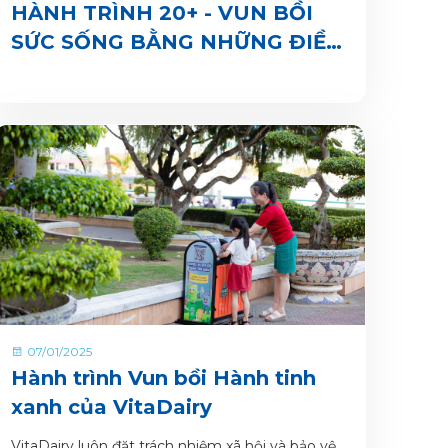
HÀNH TRÌNH 20+ - VUN BỒI
SỨC SỐNG BẰNG NHỮNG ĐIỀU
TỬ TẾ
07/01/2025
Hành trình Vun bồi Hành tinh
xanh của VitaDairy
VitaDairy luôn đặt trách nhiệm xã hội và bảo vệ