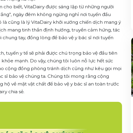
m cho biết, VitaDairy được sáng lập từ những người
 trắng", ngày đêm không ngừng nghỉ nơi tuyến đầu
 là cũng là lý VitaDairy khởi xướng chiến dịch mang ý
dịch mang tinh thần định hướng, truyền cảm hứng, tác
i chung tay, đồng lòng để bảo vệ y bác sĩ nơi tuyến
ch, tuyến y tế sẽ phải được chú trọng bảo vệ đầu tiên
 khỏe mạnh. Do vậy, chúng tôi luôn nỗ lực hết sức
ho cộng đồng phòng tránh dịch cũng như kêu gọi mọi
bác sĩ bảo vệ chúng ta. Chúng tôi mong rằng cộng
g hộ về mặt vật chất để bảo vệ y bác sĩ an toàn trước
ry chia sẻ.