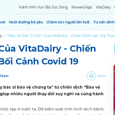
Hành trình Vun Bồi Sức Sống
Reward App
VitaDairy
hoẻ
Nuôi dưỡng bé yêu
Chăm sóc người lớn tuổi
Tư vấn din
g
"Bảo Vệ Bác Sĩ 24h" Của VitaDairy - Chiến Dịch Lan Tỏa Tro
Của VitaDairy - Chiến
Bối Cảnh Covid 19
 Team
Share
y bác sĩ bảo vệ chúng ta” từ chiến dịch “Bảo vệ
 giúp nhiều người thay đổi suy nghĩ và cùng hành
phức tạp ở nước ta. Để kiểm soát tình hình dịch bệnh,