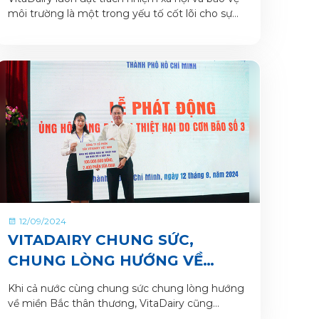
môi trường là một trong yếu tố cốt lõi cho sự
phát triển bền vững của doanh nghiệp. Với vị
thế là một trong những doanh nghiệp đầu
ngành cùng hàng triệu khách hàng trên khắp
cả nước, nỗ lực phát triển bền vững của
VitaDairy đã thể hiện qua các hoạt động thiết
thực, đặc biệt trong chiến dịch "Chung tay Vun
bồi Hành tinh xanh".
12/09/2024
VITADAIRY CHUNG SỨC,
CHUNG LÒNG HƯỚNG VỀ
MIỀN BẮC KHẮC PHỤC BÃO LŨ
Khi cả nước cùng chung sức chung lòng hướng
về miền Bắc thân thương, VitaDairy cũng
không đặt mình ngoài cuộc.