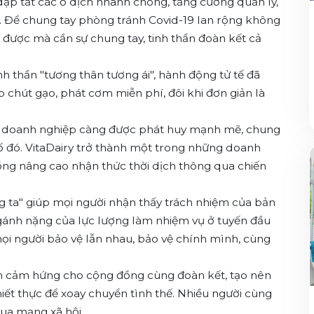
dập tắt các ổ dịch nhanh chóng, tăng cường quản lý,
n. Để chung tay phòng tránh Covid-19 lan rộng không
ẻ được mà cần sự chung tay, tinh thần đoàn kết cả
nh thần "tương thân tương ái", hành động tử tế đã
 chút gạo, phát cơm miễn phí, đôi khi đơn giản là
của doanh nghiệp càng được phát huy mạnh mẽ, chung
 số đó. VitaDairy trở thành một trong những doanh
ng nâng cao nhận thức thời dịch thông qua chiến
ng ta" giúp mọi người nhận thấy trách nhiệm của bản
 gánh nặng của lực lượng làm nhiệm vụ ở tuyến đầu
mọi người bảo vệ lẫn nhau, bảo vệ chính mình, cùng
uyền cảm hứng cho cộng đồng cùng đoàn kết, tạo nên
ết thực để xoay chuyển tình thế. Nhiều người cùng
qua mạng xã hội.