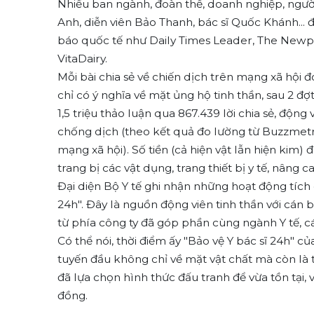
Nhiều ban ngành, đoàn thể, doanh nghiệp, người
Anh, diễn viên Bảo Thanh, bác sĩ Quốc Khánh... 
báo quốc tế như Daily Times Leader, The Newpor
VitaDairy.
Mỗi bài chia sẻ về chiến dịch trên mạng xã hội
chỉ có ý nghĩa về mặt ủng hộ tinh thần, sau 2 đợt
1,5 triệu thảo luận qua 867.439 lời chia sẻ, động
chống dịch (theo kết quả đo lường từ Buzzmetri
mạng xã hội). Số tiền (cả hiện vật lẫn hiện kim) 
trang bị các vật dụng, trang thiết bị y tế, nâng c
Đại diện Bộ Y tế ghi nhận những hoạt động tích 
24h". Đây là nguồn động viên tinh thần với cán b
từ phía công ty đã góp phần cùng ngành Y tế, c
Có thể nói, thời điểm ấy "Bảo vệ Y bác sĩ 24h" củ
tuyến đầu không chỉ về mặt vật chất mà còn là 
đã lựa chọn hình thức đấu tranh để vừa tồn tại,
đồng.