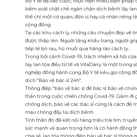
Bộ Y tế đã vào cuộc, thực hiện nhiều biện pháp 
kiểm soát chặt chẽ ngăn chặn dịch bệnh lây la
thể chỉ một cơ quan, đơn vị hay cá nhân riêng l
cộng đồng.
Tại các khu cách ly, những câu chuyện đẹp về ti
được thắp lên. Người tặng khẩu trang, người góp
tiếp tế bó rau, hủ muối qua hàng rào cách ly…
Trong bối cảnh Covid-19, trách nhiệm xã hội 
tay lan tỏa điều tử tế và VitaDairy là một trong
nghiệp đồng hành cùng Bộ Y tế kêu gọi cộng đồ
dịch "Bảo vệ bác sĩ 24h".
Thông điệp "bảo vệ bác sĩ để bác sĩ bảo vệ chú
thân trong cuộc chiến chống Covid-19. Giảm đi
chống dịch, bảo vệ các bác sĩ cũng là cách để 
mau chóng đẩy lùi dịch bệnh.
Tinh thần đó đã kết nối hàng triệu trái tim, tr
sức mạnh và quan trọng hơn là có hành động thi
chia sẻ, lan tỏa thông điệp bảo vệ bác sĩ thông 