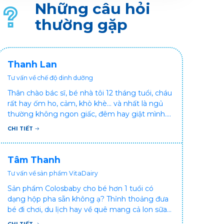
nghiệp vì cộng đồng - “Saigon Times CSR 2021”.
Những câu hỏi
thường gặp
Thanh Lan
Tư vấn về chế độ dinh dưỡng
Thân chào bác sĩ, bé nhà tôi 12 tháng tuổi, cháu
rất hay ốm ho, cảm, khò khè... và nhất là ngủ
thường không ngon giấc, đêm hay giật mình.
Vậy xin hỏi bác sĩ, bé bị tình trạng vậy nên làm
CHI TIẾT
sao để con khỏe mạnh và ngủ ngon giấc hơn
ạ? Thấy cháu vậy gia đình ai cũng xót, mẹ cũng
cực vì chăm cháu hay ốm ạ?. Cảm ơn bác sĩ.
Tâm Thanh
Tư vấn về sản phẩm VitaDairy
Sản phẩm Colosbaby cho bé hơn 1 tuổi có
dạng hộp pha sẵn không ạ? Thỉnh thoảng đưa
bé đi chơi, du lịch hay về quê mang cả lon sữa
khá bất tiện mà mình không muốn đổi cho bé