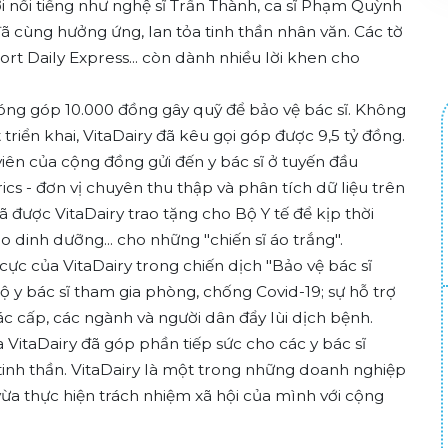
 nổi tiếng như nghệ sĩ Trấn Thành, ca sĩ Phạm Quỳnh
đã cùng hưởng ứng, lan tỏa tinh thần nhân văn. Các tờ
t Daily Express... còn dành nhiều lời khen cho
 đóng góp 10.000 đồng gây quỹ để bảo vệ bác sĩ. Không
 triển khai, VitaDairy đã kêu gọi góp được 9,5 tỷ đồng.
 viên của cộng đồng gửi đến y bác sĩ ở tuyến đầu
cs - đơn vị chuyên thu thập và phân tích dữ liệu trên
đã được VitaDairy trao tặng cho Bộ Y tế để kịp thời
ao dinh dưỡng... cho những "chiến sĩ áo trắng".
cực của VitaDairy trong chiến dịch "Bảo vệ bác sĩ
ộ y bác sĩ tham gia phòng, chống Covid-19; sự hỗ trợ
ác cấp, các ngành và người dân đẩy lùi dịch bệnh.
a VitaDairy đã góp phần tiếp sức cho các y bác sĩ
tinh thần. VitaDairy là một trong những doanh nghiệp
 vừa thực hiện trách nhiệm xã hội của mình với cộng