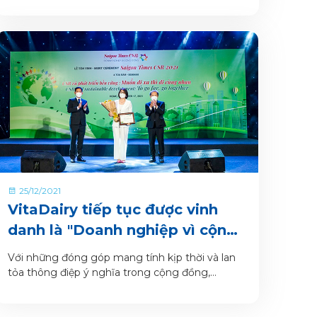
25/12/2021
VitaDairy tiếp tục được vinh
danh là "Doanh nghiệp vì cộng
đồng" năm 2021
Với những đóng góp mang tính kịp thời và lan
tỏa thông điệp ý nghĩa trong cộng đồng,
VitaDairy đã được xướng tên là “Doanh nghiệp
vì cộng đồng” trong buổi lễ Tôn vinh các Doanh