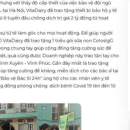
hưng xét thấy độ cấp thiết của việc bảo vệ đội ngũ
 tại Hà Nội, VitaDairy đã trao tặng thiết bị bảo hộ y tế
 ở tuyến đầu chống dịch trị giá 2 tỷ đồng từ hoạt
y sự tử tế làm gốc cho mọi hoạt động. Để giúp người
VitaDairy đã trao tặng 1 triệu gói sữa non ColosIgG
 vọng chung tay giúp cộng đồng tăng cường sức đề
iệt, quà cũng được Doanh nghiệp này trao tận tay cho
ình Xuyên - Vĩnh Phúc. Gần đây nhất là trao tặng
úp tăng cường đề kháng, miễn dịch cho các bác sĩ tại
ảo vệ Bác Sĩ 24h” ủng hộ cho các nhân viên y tế
ng đồng phòng chống dịch bệnh Covid 19 lên đến 10