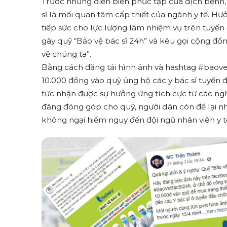
Trước những diễn biến phức tạp của dịch bệnh, v
sĩ là mối quan tâm cấp thiết của ngành y tế. Hư
tiếp sức cho lực lượng làm nhiệm vụ trên tuyến 
gây quỹ “Bảo vệ bác sĩ 24h” và kêu gọi cộng đồng
vệ chúng ta”.
Bằng cách đăng tải hình ảnh và hashtag #baove
10.000 đồng vào quỹ ủng hộ các y bác sĩ tuyến 
tức nhận được sự hưởng ứng tích cực từ các ngh
đăng đóng góp cho quỹ, người dân còn để lại nhi
không ngại hiểm nguy đến đội ngũ nhân viên y t