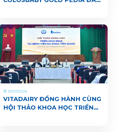
CHÍNH THỨC CÓ MẶT TRÊN
ỨNG DỤNG VITADAIRY ĐỔI
MUỖNG NHẬN QUÀ CHUNG
TAY VUN BỒI HÀNH TINH
XANH
13/07/2026
VITADAIRY ĐỒNG HÀNH CÙNG
HỘI THẢO KHOA HỌC TRIỂN
KHAI ERAS TẠI BỆNH VIỆN ĐA
KHOA TIỀN GIANG