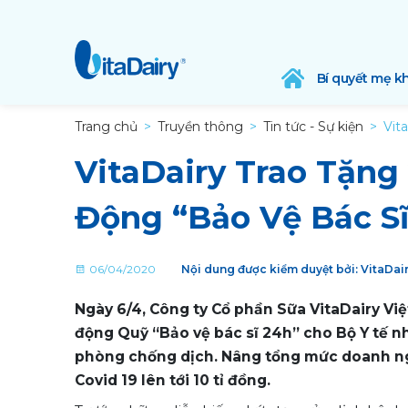
Bí quyết mẹ k
Trang chủ
Truyền thông
Tin tức - Sự kiện
Vit
VitaDairy Trao Tặng
Động “Bảo Vệ Bác Sĩ
06/04/2020
Nội dung được kiểm duyệt bởi: VitaDa
Ngày 6/4, Công ty Cổ phần Sữa VitaDairy Việ
động Quỹ “Bảo vệ bác sĩ 24h” cho Bộ Y tế nh
phòng chống dịch. Nâng tổng mức doanh ng
Covid 19 lên tới 10 tỉ đồng.