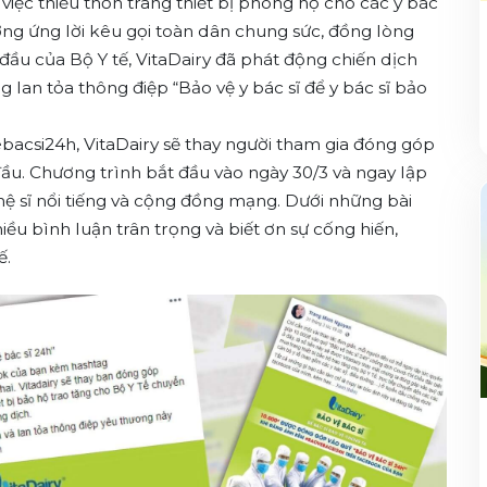
iệc thiếu thốn trang thiết bị phòng hộ cho các y bác
ởng ứng lời kêu gọi toàn dân chung sức, đồng lòng
đầu của Bộ Y tế, VitaDairy đã phát động chiến dịch
 lan tỏa thông điệp “Bảo vệ y bác sĩ để y bác sĩ bảo
bacsi24h, VitaDairy sẽ thay người tham gia đóng góp
đầu. Chương trình bắt đầu vào ngày 30/3 và ngay lập
ệ sĩ nổi tiếng và cộng đồng mạng. Dưới những bài
ều bình luận trân trọng và biết ơn sự cống hiến,
ế.