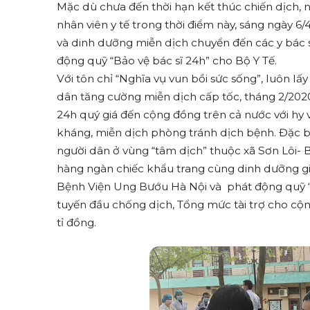
Mặc dù chưa đến thời hạn kết thúc chiến dịch, n
nhân viên y tế trong thời điểm này, sáng ngày 6/4,
và dinh dưỡng miễn dịch chuyển đến các y bác sĩ
động quỹ “Bảo vệ bác sĩ 24h” cho Bộ Y Tế.
Với tôn chỉ “Nghĩa vụ vun bồi sức sống”, luôn lấ
dân tăng cường miễn dịch cấp tốc, tháng 2/2020 
24h quý giá đến cộng đồng trên cả nước với hy
kháng, miễn dịch phòng tránh dịch bệnh. Đặc b
người dân ở vùng “tâm dịch” thuộc xã Sơn Lôi- B
hàng ngàn chiếc khẩu trang cùng dinh dưỡng gi
Bệnh Viện Ung Bướu Hà Nội và phát động quỹ “B
tuyến đầu chống dịch, Tổng mức tài trợ cho cộ
tỉ đồng.