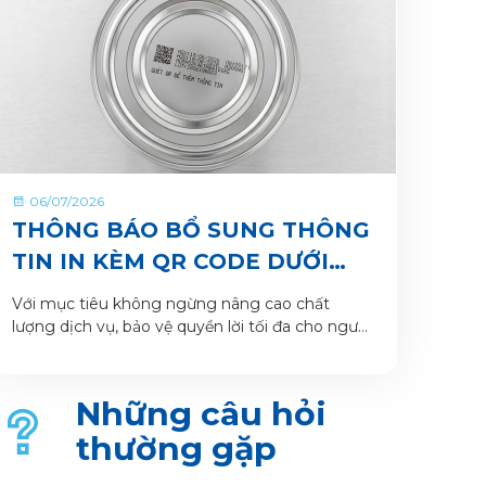
06/07/2026
THÔNG BÁO BỔ SUNG THÔNG
TIN IN KÈM QR CODE DƯỚI
ĐÁY LON VÀ HỘP SẢN PHẨM
Với mục tiêu không ngừng nâng cao chất
lượng dịch vụ, bảo vệ quyền lời tối đa cho người
tiêu dùng và giúp khách hàng xác thực sản
phẩm. VitaDairy xin thông báo bổ sung nội
dung in dưới đáy lon và hộp sản phẩm chi tiết
Những câu hỏi
như sau:
thường gặp