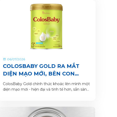
06/07/2026
COLOSBABY GOLD RA MẮT
DIỆN MẠO MỚI, BÊN CON
TRONG HÀNH TRÌNH LỚN
ColosBaby Gold chính thức khoác lên mình một
KHÔN
diện mạo mới - hiện đại và tinh tế hơn, sẵn sàng
là người bạn đồng hành cùng mẹ nâng niu hành
trình khôn lớn của bé yêu.