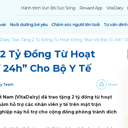
Hành trình Vun Bồi Sức Sống
Reward App
VitaDairy
hoẻ
Nuôi dưỡng bé yêu
Chăm sóc người lớn tuổi
Tư vấn din
aDairy Trao Tặng 2 Tỷ Đồng Từ Hoạt Động “Bảo Vệ Bác Sĩ 24h” C
 2 Tỷ Đồng Từ Hoạt
 24h” Cho Bộ Y Tế
iry Team
Share
t Nam (VitaDairy) đã trao tặng 2 tỷ đồng từ hoạt
ằm hỗ trợ các nhân viên y tế trên mặt trận
hiệp này hỗ trợ cho cộng đồng phòng tránh dich