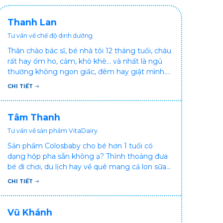
Thanh Lan
Tư vấn về chế độ dinh dưỡng
Thân chào bác sĩ, bé nhà tôi 12 tháng tuổi, cháu
rất hay ốm ho, cảm, khò khè... và nhất là ngủ
thường không ngon giấc, đêm hay giật mình.
Vậy xin hỏi bác sĩ, bé bị tình trạng vậy nên làm
CHI TIẾT
sao để con khỏe mạnh và ngủ ngon giấc hơn
ạ? Thấy cháu vậy gia đình ai cũng xót, mẹ cũng
cực vì chăm cháu hay ốm ạ?. Cảm ơn bác sĩ.
Tâm Thanh
Tư vấn về sản phẩm VitaDairy
Sản phẩm Colosbaby cho bé hơn 1 tuổi có
dạng hộp pha sẵn không ạ? Thỉnh thoảng đưa
bé đi chơi, du lịch hay về quê mang cả lon sữa
khá bất tiện mà mình không muốn đổi cho bé
CHI TIẾT
dùng sữa tươi hộp khác sợ bé nạ sữa ảnh
hưởng sức khỏe!
Vũ Khánh