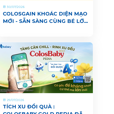
30/07/2026
COLOSGAIN KHOÁC DIỆN MẠO
MỚI - SẴN SÀNG CÙNG BÉ LỚN
KHOẺ ĐỦ CÂN, VUI ĐI NHÀ
TRẺ
29/07/2026
TÍCH XU ĐỔI QUÀ :
COLOSBABY GOLD PEDIA ĐÃ