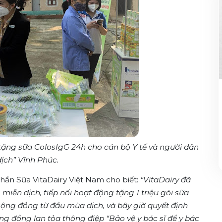
tặng sữa ColosIgG 24h cho cán bộ Y tế và người dân
dịch” Vĩnh Phúc.
ần Sữa VitaDairy Việt Nam cho biết:
“VitaDairy đã
ễn dịch, tiếp nối hoạt động tặng 1 triệu gói sữa
ộng đồng từ đầu mùa dịch, và bây giờ quyết định
ng đồng lan tỏa thông điệp “Bảo vệ y bác sĩ để y bác