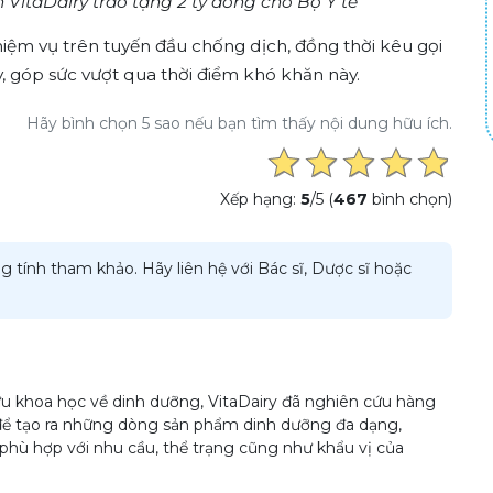
 VitaDairy trao tặng 2 tỷ đồng cho Bộ Y tế
iệm vụ trên tuyến đầu chống dịch, đồng thời kêu gọi
 góp sức vượt qua thời điểm khó khăn này.
Hãy bình chọn 5 sao nếu bạn tìm thấy nội dung hữu ích.
Xếp hạng:
5
/5 (
467
bình chọn)
g tính tham khảo. Hãy liên hệ với Bác sĩ, Dược sĩ hoặc
u khoa học về dinh dưỡng, VitaDairy đã nghiên cứu hàng
để tạo ra những dòng sản phẩm dinh dưỡng đa dạng,
phù hợp với nhu cầu, thể trạng cũng như khẩu vị của