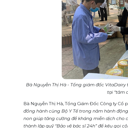
Bà Nguyễn Thị Hà - Tổng giám đốc VitaDairy 
tại “tâm 
Bà Nguyễn Thị Hà, Tổng Giám Đốc Công ty Cổ ph
đồng hành cùng Bộ Y Tế trong năm hành động mi
non giúp tăng cường đề kháng miễn dịch cho c
thành lập quỹ “Bảo vệ bác sĩ 24h” để kêu gọi cộ