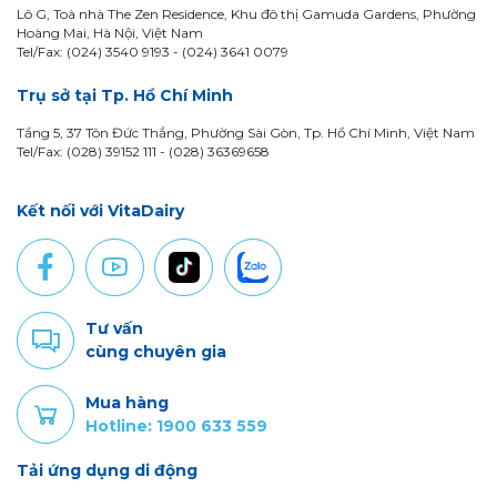
Lô G, Toà nhà The Zen Residence, Khu đô thị Gamuda Gardens, Phường
Hoàng Mai, Hà Nội, Việt Nam
Tel/Fax: (024) 3540 9193 -
(024) 3641 0079
Trụ sở tại Tp. Hồ Chí Minh
Tầng 5, 37 Tôn Đức Thắng, Phường Sài Gòn, Tp. Hồ Chí Minh, Việt Nam
Tel/Fax: (028) 39152 111 - (028) 36369658
Kết nối với VitaDairy
Tư vấn
cùng chuyên gia
Mua hàng
Hotline: 1900 633 559
Tải ứng dụng di động