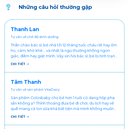
các bé lại vùi mình vào trong đống truyện tranh, dán mắt
Những câu hỏi thường gặp
vào màn hình tivi, máy tính bảng. Điều này vô tình tạo nên
lối sống tĩnh tại, thực sự không tốt cho sức khỏe của trẻ. Là
cha mẹ, để nuôi dạy con tốt chúng ta hãy cố gắng khuyến
khích bé tham gia nhiều hơn các hoạt động ngoài trời, sẽ
Thanh Lan
giúp con luôn khỏe mạnh và học hỏi được nhiều điều hay.
Tư vấn về chế độ dinh dưỡng
Thân chào bác sĩ, bé nhà tôi 12 tháng tuổi, cháu rất hay ốm
ho, cảm, khò khè... và nhất là ngủ thường không ngon
giấc, đêm hay giật mình. Vậy xin hỏi bác sĩ, bé bị tình trạng
vậy nên làm sao để con khỏe mạnh và ngủ ngon giấc hơn
CHI TIẾT
ạ? Thấy cháu vậy gia đình ai cũng xót, mẹ cũng cực vì
chăm cháu hay ốm ạ?. Cảm ơn bác sĩ.
Tâm Thanh
Tư vấn về sản phẩm VitaDairy
Sản phẩm Colosbaby cho bé hơn 1 tuổi có dạng hộp pha
sẵn không ạ? Thỉnh thoảng đưa bé đi chơi, du lịch hay về
quê mang cả lon sữa khá bất tiện mà mình không muốn
đổi cho bé dùng sữa tươi hộp khác sợ bé nạ sữa ảnh
CHI TIẾT
hưởng sức khỏe!