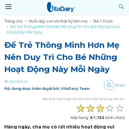
Trang chủ
Nuôi dạy con và nhật ký làm mẹ
Bé 1-3 tuổi
Để Trẻ Thông Minh Hơn Mẹ Nên Duy Trì Cho Bé Những Hoạt
Động Này Mỗi Ngày
Để Trẻ Thông Minh Hơn Mẹ
Nên Duy Trì Cho Bé Những
Hoạt Động Này Mỗi Ngày
01/01/2020
Share
Nội dung được kiểm duyệt bởi: VitaDairy Team
Hãy bình chọn 5 sao nếu bạn tìm thấy nội dung hữu ích.
Xếp hạng:
3
/5 (
132
bình chọn)
Hàng ngày, cha mẹ có rất nhiều hoạt động vui