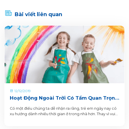
Bài viết liên quan
12/12/2019
Hoạt Động Ngoài Trời Có Tầm Quan Trọng
Như Thế Nào Với Trẻ
Có một điều chúng ta dễ nhận ra rằng, trẻ em ngày nay có
xu hướng dành nhiều thời gian ở trong nhà hơn. Thay vì vui
chơi ngoài trời, tham gia các hoạt động ngoại khóa ở
trường hay những buổi sinh hoạt thiếu nhi tại nhà văn hóa,