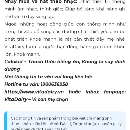
Nhảy múa và hát theo nhạc:
Phát triển trí thông
minh âm nhạc, thính giác; Giúp bé tăng khả năng ghi
nhớ và tư duy sáng tạo.
Ngoài những hoạt động giúp con thông minh như
trên, thì việc bổ sung các dưỡng chất thiết yếu cho bé
phát triển khoẻ mạnh là rất cần thiết đấy mẹ nhé!
VitaDairy luôn là người bạn đồng hành giúp con khôn
lớn, khoẻ mạnh.
Calokid – Thách thức biếng ăn, Không lo suy dinh
dưỡng
Mọi thông tin tư vấn vui lòng liên hệ:
Hotline tư vấn: 1900636958
https://www.vitadairy.vn hoặc inbox fanpage:
VitaDairy – Vì con mẹ chọn
Các thông tin và sản phẩm trong bài viết chỉ mang tính
tham khảo. Hãy liên hệ với Bác sĩ, Dược sĩ hoặc chuyên gia y
tế để nhận được tư vấn chi tiết.