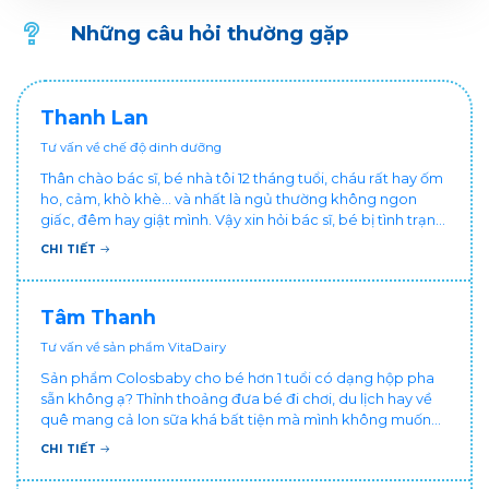
cho sức khỏe mỗi ngày.
Những câu hỏi thường gặp
Thanh Lan
Tư vấn về chế độ dinh dưỡng
Thân chào bác sĩ, bé nhà tôi 12 tháng tuổi, cháu rất hay ốm
ho, cảm, khò khè... và nhất là ngủ thường không ngon
giấc, đêm hay giật mình. Vậy xin hỏi bác sĩ, bé bị tình trạng
vậy nên làm sao để con khỏe mạnh và ngủ ngon giấc hơn
CHI TIẾT
ạ? Thấy cháu vậy gia đình ai cũng xót, mẹ cũng cực vì
chăm cháu hay ốm ạ?. Cảm ơn bác sĩ.
Tâm Thanh
Tư vấn về sản phẩm VitaDairy
Sản phẩm Colosbaby cho bé hơn 1 tuổi có dạng hộp pha
sẵn không ạ? Thỉnh thoảng đưa bé đi chơi, du lịch hay về
quê mang cả lon sữa khá bất tiện mà mình không muốn
đổi cho bé dùng sữa tươi hộp khác sợ bé nạ sữa ảnh
CHI TIẾT
hưởng sức khỏe!