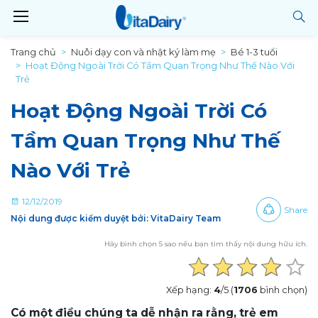
Trang chủ
Nuôi dạy con và nhật ký làm mẹ
Bé 1-3 tuổi
Hoạt Động Ngoài Trời Có Tầm Quan Trọng Như Thế Nào Với
Trẻ
Hoạt Động Ngoài Trời Có
Tầm Quan Trọng Như Thế
Nào Với Trẻ
12/12/2019
Share
Nội dung được kiểm duyệt bởi: VitaDairy Team
Hãy bình chọn 5 sao nếu bạn tìm thấy nội dung hữu ích.
Xếp hạng:
4
/5 (
1706
bình chọn)
Có một điều chúng ta dễ nhận ra rằng, trẻ em