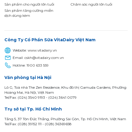
Sản phẩm cho người lớn tuổi
Chăm sóc người lớn tuổi
Sản phẩm tăng cường miễn
dịch dùng kèm
Công Ty Cổ Phần Sữa VitaDairy Việt Nam
Website:
www.vitadairy.vn
Email:
cskh@vitadairy.com.vn
Hotline:
1900 633 559
Văn phòng tại Hà Nội
Lô G, Toà nhà The Zen Residence, Khu đô thị Gamuda Gardens, Phường
Hoàng Mai, Hà Nội, Việt Nam
Tel/Fax: (024) 3540 9193 -
(024) 3641 0079
Trụ sở tại Tp. Hồ Chí Minh
Tầng 5, 37 Tôn Đức Thắng, Phường Sài Gòn, Tp. Hồ Chí Minh, Việt Nam
Tel/Fax: (028) 39152 111 - (028) 36369658