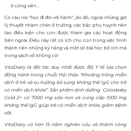
ở công viên…
Có câu nói “học đi đôi với hành”, do đó, ngoài những giờ
lý thuyết nhàm chán ở trường, các bậc phụ huynh nên
tạo điều kiện cho con được tham gia các hoạt động
bên ngoài. Điều này rất có ích cho con trong việc hình
thành nên những kỹ năng và một số bài học bổ ích mà
trong sách vở không có!
VitaDairy là đối tác duy nhất được Bộ Y tế lựa chọn
đồng hành trong chuỗi Hội thảo “Khoảng trống miễn
dịch ở trẻ và xu hướng bổ sung kháng thể IgG cho trẻ
có miễn dịch khỏe”. Sản phẩm dinh dưỡng Colosbaby
Gold 2+ có 7000 mg sữa non và cung cấp 1000 mg
kháng thể IgG giúp trẻ có miễn dịch khỏe, giảm bệnh
vặt.
VitaDairy có hơn 15 năm nghiên cứu và thành công