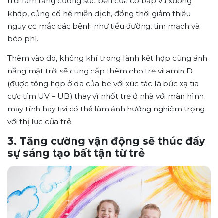
trời làm tăng cường sức bền của cơ bắp và xương
khớp, củng cố hệ miễn dịch, đồng thời giảm thiểu
nguy cơ mắc các bệnh như tiểu đường, tim mạch và
béo phì.
Thêm vào đó, không khí trong lành kết hợp cùng ánh
nắng mặt trời sẽ cung cấp thêm cho trẻ vitamin D
(được tổng hợp ở da của bé với xúc tác là bức xạ tia
cực tím UV – UB) thay vì nhốt trẻ ở nhà với màn hình
máy tính hay tivi có thể làm ảnh hưởng nghiêm trọng
với thị lực của trẻ.
3. Tăng cường vận động sẽ thúc đẩy
sự sáng tạo bất tận từ trẻ