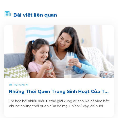
Bài viết liên quan
12/12/2019
Những Thói Quen Trong Sinh Hoạt Của Trẻ
Cần Rèn Luyện Để Bảo Vệ Sức Khỏe
Trẻ học hỏi nhiều điều từ thế giới xung quanh, kể cả việc bắt
chước những thói quen của bố mẹ. Chính vì vậy, để nuôi
dạy bé thật tốt, bố mẹ hãy trở thành những tấm gương
sáng cho con bằng việc rèn cho trẻ những thói quen tốt