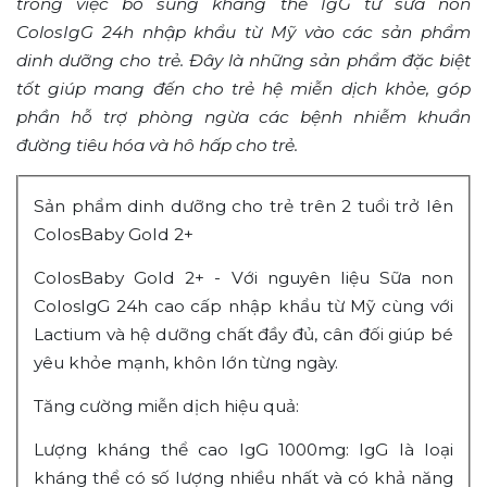
trong việc bổ sung kháng thể IgG từ sữa non
ColosIgG 24h nhập khẩu từ Mỹ vào các sản phẩm
dinh dưỡng cho trẻ. Đây là những sản phẩm đặc biệt
tốt giúp mang đến cho trẻ hệ miễn dịch khỏe, góp
phần hỗ trợ phòng ngừa các bệnh nhiễm khuẩn
đường tiêu hóa và hô hấp cho trẻ.
Sản phẩm dinh dưỡng cho trẻ trên 2 tuổi trở lên
ColosBaby Gold 2+
ColosBaby Gold 2+ - Với nguyên liệu Sữa non
ColosIgG 24h cao cấp nhập khẩu từ Mỹ cùng với
Lactium và hệ dưỡng chất đầy đủ, cân đối giúp bé
yêu khỏe mạnh, khôn lớn từng ngày.
Tăng cường miễn dịch hiệu quả:
Lượng kháng thể cao IgG 1000mg: IgG là loại
kháng thể có số lượng nhiều nhất và có khả năng