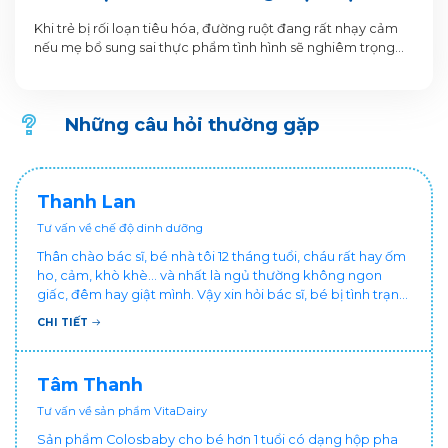
Phẩm Trẻ Rối Loạn Tiêu Hóa Nên Ăn
Khi trẻ bị rối loạn tiêu hóa, đường ruột đang rất nhạy cảm
nếu mẹ bổ sung sai thực phẩm tình hình sẽ nghiêm trọng
hơn. Vậy trẻ bị rối loạn tiêu hóa nên ăn gì?
Những câu hỏi thường gặp
Thanh Lan
Tư vấn về chế độ dinh dưỡng
Thân chào bác sĩ, bé nhà tôi 12 tháng tuổi, cháu rất hay ốm
ho, cảm, khò khè... và nhất là ngủ thường không ngon
giấc, đêm hay giật mình. Vậy xin hỏi bác sĩ, bé bị tình trạng
vậy nên làm sao để con khỏe mạnh và ngủ ngon giấc hơn
CHI TIẾT
ạ? Thấy cháu vậy gia đình ai cũng xót, mẹ cũng cực vì
chăm cháu hay ốm ạ?. Cảm ơn bác sĩ.
Tâm Thanh
Tư vấn về sản phẩm VitaDairy
Sản phẩm Colosbaby cho bé hơn 1 tuổi có dạng hộp pha