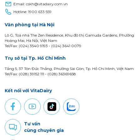
Email:
cskh@vitadairy.com.vn
Hotline:
1900 633 559
Văn phòng tại Hà Nội
Lô G, Toà nhà The Zen Residence, Khu đô thị Gamuda Gardens, Phường
Hoàng Mai, Hà Nội, Việt Nam
Tel/Fax: (024) 3540 9193 -
(024) 3641 0079
Trụ sở tại Tp. Hồ Chí Minh
Tầng 5, 37 Tôn Đức Thắng, Phường Sài Gòn, Tp. Hồ Chí Minh, Việt Nam
Tel/Fax: (028) 39152 111 - (028) 36369658
Kết nối với VitaDairy
Tư vấn
cùng chuyên gia