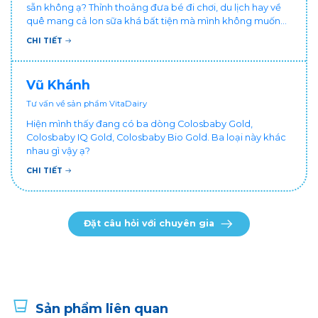
sẵn không ạ? Thỉnh thoảng đưa bé đi chơi, du lịch hay về
quê mang cả lon sữa khá bất tiện mà mình không muốn
đổi cho bé dùng sữa tươi hộp khác sợ bé nạ sữa ảnh
CHI TIẾT
hưởng sức khỏe!
Vũ Khánh
Tư vấn về sản phẩm VitaDairy
Hiện mình thấy đang có ba dòng Colosbaby Gold,
Colosbaby IQ Gold, Colosbaby Bio Gold. Ba loại này khác
nhau gì vậy ạ?
CHI TIẾT
Đặt câu hỏi với chuyên gia
Sản phẩm liên quan