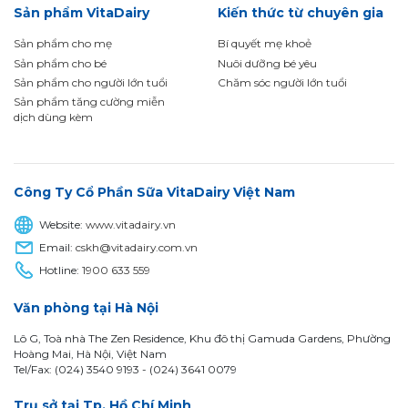
Sản phẩm VitaDairy
Kiến thức từ chuyên gia
Sản phẩm cho mẹ
Bí quyết mẹ khoẻ
Sản phẩm cho bé
Nuôi dưỡng bé yêu
Sản phẩm cho người lớn tuổi
Chăm sóc người lớn tuổi
Sản phẩm tăng cường miễn
dịch dùng kèm
Công Ty Cổ Phần Sữa VitaDairy Việt Nam
Website:
www.vitadairy.vn
Email:
cskh@vitadairy.com.vn
Hotline:
1900 633 559
Văn phòng tại Hà Nội
Lô G, Toà nhà The Zen Residence, Khu đô thị Gamuda Gardens, Phường
Hoàng Mai, Hà Nội, Việt Nam
Tel/Fax: (024) 3540 9193 -
(024) 3641 0079
Trụ sở tại Tp. Hồ Chí Minh