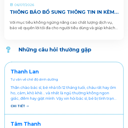
06/07/2026
THÔNG BÁO BỔ SUNG THÔNG TIN IN KÈM
QR CODE DƯỚI ĐÁY LON VÀ HỘP SẢN
Với mục tiêu không ngừng nâng cao chất lượng dịch vụ,
PHẨM
bảo vệ quyền lời tối đa cho người tiêu dùng và giúp khách
hàng xác thực sản phẩm. VitaDairy xin thông báo bổ sung
nội dung in dưới đáy lon và hộp sản phẩm chi tiết như sau:
Những câu hỏi thường gặp
Thanh Lan
Tư vấn về chế độ dinh dưỡng
Thân chào bác sĩ, bé nhà tôi 12 tháng tuổi, cháu rất hay ốm
ho, cảm, khò khè... và nhất là ngủ thường không ngon
giấc, đêm hay giật mình. Vậy xin hỏi bác sĩ, bé bị tình trạng
vậy nên làm sao để con khỏe mạnh và ngủ ngon giấc hơn
CHI TIẾT
ạ? Thấy cháu vậy gia đình ai cũng xót, mẹ cũng cực vì
chăm cháu hay ốm ạ?. Cảm ơn bác sĩ.
Tâm Thanh