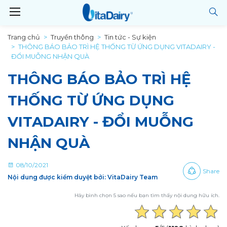
Trang chủ
Truyền thông
Tin tức - Sự kiện
THÔNG BÁO BẢO TRÌ HỆ THỐNG TỪ ỨNG DỤNG VITADAIRY -
ĐỔI MUỖNG NHẬN QUÀ
THÔNG BÁO BẢO TRÌ HỆ
THỐNG TỪ ỨNG DỤNG
VITADAIRY - ĐỔI MUỖNG
NHẬN QUÀ
08/10/2021
Share
Nội dung được kiểm duyệt bởi: VitaDairy Team
Hãy bình chọn 5 sao nếu bạn tìm thấy nội dung hữu ích.