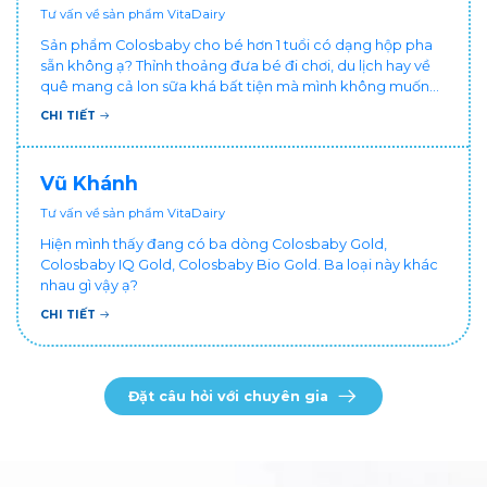
Tư vấn về sản phẩm VitaDairy
Sản phẩm Colosbaby cho bé hơn 1 tuổi có dạng hộp pha
sẵn không ạ? Thỉnh thoảng đưa bé đi chơi, du lịch hay về
quê mang cả lon sữa khá bất tiện mà mình không muốn
đổi cho bé dùng sữa tươi hộp khác sợ bé nạ sữa ảnh
CHI TIẾT
hưởng sức khỏe!
Vũ Khánh
Tư vấn về sản phẩm VitaDairy
Hiện mình thấy đang có ba dòng Colosbaby Gold,
Colosbaby IQ Gold, Colosbaby Bio Gold. Ba loại này khác
nhau gì vậy ạ?
CHI TIẾT
Đặt câu hỏi với chuyên gia