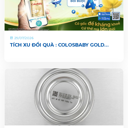
29/07/2026
TÍCH XU ĐỔI QUÀ : COLOSBABY GOLD
PEDIA ĐÃ CHÍNH THỨC CÓ MẶT TRÊN ỨNG
DỤNG VITADAIRY ĐỔI MUỖNG NHẬN QUÀ
CHUNG TAY VUN BỒI HÀNH TINH XANH