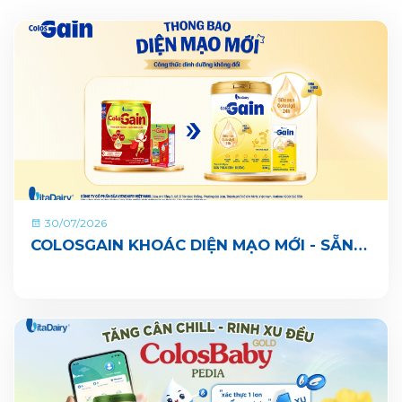
30/07/2026
COLOSGAIN KHOÁC DIỆN MẠO MỚI - SẴN
SÀNG CÙNG BÉ LỚN KHOẺ ĐỦ CÂN, VUI ĐI
NHÀ TRẺ