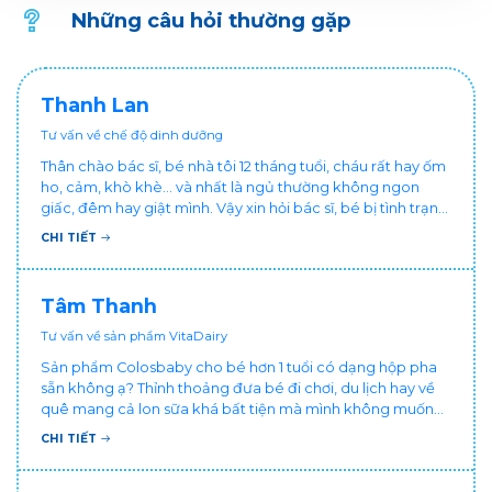
Những câu hỏi thường gặp
Thanh Lan
Tư vấn về chế độ dinh dưỡng
Thân chào bác sĩ, bé nhà tôi 12 tháng tuổi, cháu rất hay ốm
ho, cảm, khò khè... và nhất là ngủ thường không ngon
giấc, đêm hay giật mình. Vậy xin hỏi bác sĩ, bé bị tình trạng
vậy nên làm sao để con khỏe mạnh và ngủ ngon giấc hơn
CHI TIẾT
ạ? Thấy cháu vậy gia đình ai cũng xót, mẹ cũng cực vì
chăm cháu hay ốm ạ?. Cảm ơn bác sĩ.
Tâm Thanh
Tư vấn về sản phẩm VitaDairy
Sản phẩm Colosbaby cho bé hơn 1 tuổi có dạng hộp pha
sẵn không ạ? Thỉnh thoảng đưa bé đi chơi, du lịch hay về
quê mang cả lon sữa khá bất tiện mà mình không muốn
đổi cho bé dùng sữa tươi hộp khác sợ bé nạ sữa ảnh
CHI TIẾT
hưởng sức khỏe!