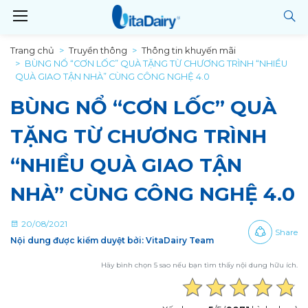
Trang chủ
Truyền thông
Thông tin khuyến mãi
BÙNG NỔ “CƠN LỐC” QUÀ TẶNG TỪ CHƯƠNG TRÌNH “NHIỀU
QUÀ GIAO TẬN NHÀ” CÙNG CÔNG NGHỆ 4.0
BÙNG NỔ “CƠN LỐC” QUÀ
TẶNG TỪ CHƯƠNG TRÌNH
“NHIỀU QUÀ GIAO TẬN
NHÀ” CÙNG CÔNG NGHỆ 4.0
20/08/2021
Share
Nội dung được kiểm duyệt bởi: VitaDairy Team
Hãy bình chọn 5 sao nếu bạn tìm thấy nội dung hữu ích.