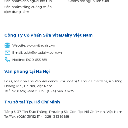
Sản phẩm cho người lớn tuổi
Chăm sóc người lớn tuổi
Sản phẩm tăng cường miễn
dịch dùng kèm
Công Ty Cổ Phần Sữa VitaDairy Việt Nam
Website:
www.vitadairy.vn
Email:
cskh@vitadairy.com.vn
Hotline:
1900 633 559
Văn phòng tại Hà Nội
Lô G, Toà nhà The Zen Residence, Khu đô thị Gamuda Gardens, Phường
Hoàng Mai, Hà Nội, Việt Nam
Tel/Fax: (024) 3540 9193 -
(024) 3641 0079
Trụ sở tại Tp. Hồ Chí Minh
Tầng 5, 37 Tôn Đức Thắng, Phường Sài Gòn, Tp. Hồ Chí Minh, Việt Nam
Tel/Fax: (028) 39152 111 - (028) 36369658