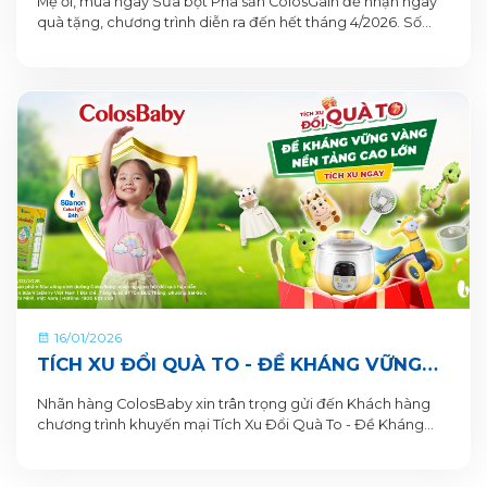
Mẹ ơi, mua ngay Sữa bột Pha sẵn ColosGain để nhận ngay
quà tặng, chương trình diễn ra đến hết tháng 4/2026. Số
lượng quà tặng có hạn nên mẹ mua ngay để nhận quà liền
tay nhé!
16/01/2026
TÍCH XU ĐỔI QUÀ TO - ĐỀ KHÁNG VỮNG
VÀNG, NỀN TẢNG CAO LỚN CÙNG SỮA BỘT
Nhãn hàng ColosBaby xin trân trọng gửi đến Khách hàng
PHA SẴN COLOSBABY
chương trình khuyến mại Tích Xu Đổi Quà To - Đề Kháng
Vững Vàng, Nền Tảng Cao Lớn. Thông tin Chương trình
khuyến mại dành cho Khách hàng trên ứng dụng VitaDairy
Đổi muỗng nhận quà như sau: