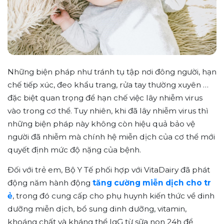
Những biện pháp như tránh tụ tập nơi đông người, hạn
chế tiếp xúc, đeo khẩu trang, rửa tay thường xuyên …
đặc biệt quan trọng để hạn chế việc lây nhiễm virus
vào trong cơ thể. Tuy nhiên, khi đã lây nhiễm virus thì
những biện pháp này không còn hiệu quả bảo vệ
người đã nhiễm mà chính hệ miễn dịch của cơ thể mới
quyết định mức độ nặng của bệnh.
Đối với trẻ em, Bộ Y Tế phối hợp với VitaDairy đã phát
động năm hành động
tăng cường miễn dịch cho tr
ẻ
, trong đó cung cấp cho phụ huynh kiến thức về dinh
dưỡng miễn dịch, bổ sung dinh dưỡng, vitamin,
khoáng chất và kháng thể IgG từ sữa non 24h để