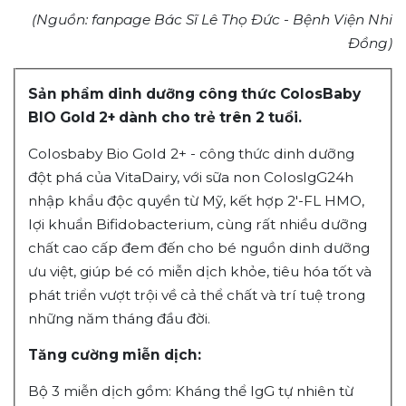
(Nguồn: fanpage Bác Sĩ Lê Thọ Đức - Bệnh Viện Nhi
Đồng)
Sản phẩm dinh dưỡng công thức ColosBaby
BIO Gold 2+ dành cho trẻ trên 2 tuổi.
Colosbaby Bio Gold 2+ - công thức dinh dưỡng
đột phá của VitaDairy, với sữa non ColosIgG24h
nhập khẩu độc quyền từ Mỹ, kết hợp 2'-FL HMO,
lợi khuẩn Bifidobacterium, cùng rất nhiều dưỡng
chất cao cấp đem đến cho bé nguồn dinh dưỡng
ưu việt, giúp bé có miễn dịch khỏe, tiêu hóa tốt và
phát triển vượt trội về cả thể chất và trí tuệ trong
những năm tháng đầu đời.
Tăng cường miễn dịch:
Bộ 3 miễn dịch gồm: Kháng thể IgG tự nhiên từ