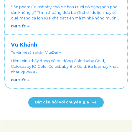
Sản phẩm Colosbaby cho bé hơn 1 tuổi có dạng hộp pha
sẵn không ạ? Thỉnh thoảng đưa bé đi chơi, du lịch hay về
quê mang cả lon sữa khá bất tiện mà mình không muốn
đổi cho bé dùng sữa tươi hộp khác sợ bé nạ sữa ảnh
CHI TIẾT
hưởng sức khỏe!
Vũ Khánh
Tư vấn về sản phẩm VitaDairy
Hiện mình thấy đang có ba dòng Colosbaby Gold,
Colosbaby IQ Gold, Colosbaby Bio Gold. Ba loại này khác
nhau gì vậy ạ?
CHI TIẾT
Đặt câu hỏi với chuyên gia