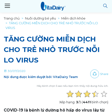
Trang chủ
Nuôi dưỡng bé yêu
Miễn dịch khỏe
TĂNG CƯỜNG MIỄN DỊCH CHO TRẺ NHỎ TRƯỚC NỖI LO
VIRUS
TĂNG CƯỜNG MIỄN DỊCH
CHO TRẺ NHỎ TRƯỚC NỖI
LO VIRUS
30/07/2020
Share
Nội dung được kiểm duyệt bởi: VitaDairy Team
Hãy bình chọn 5 sao nếu bạn tìm thấy nội dung hữu ích.
Xếp hạng:
3
/5 (
4411
bình chọn)
COVID-19 là bệnh lý đường hô hấp do virus lây từ