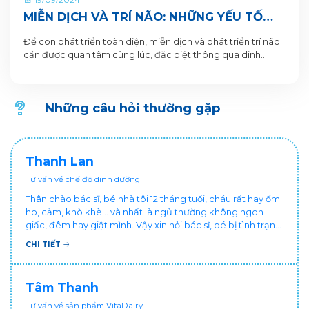
MIỄN DỊCH VÀ TRÍ NÃO: NHỮNG YẾU TỐ
THEN CHỐT GIÚP TRẺ PHÁT TRIỂN TOÀN
Để con phát triển toàn diện, miễn dịch và phát triển trí não
DIỆN
cần được quan tâm cùng lúc, đặc biệt thông qua dinh
dưỡng
Những câu hỏi thường gặp
Thanh Lan
Tư vấn về chế độ dinh dưỡng
Thân chào bác sĩ, bé nhà tôi 12 tháng tuổi, cháu rất hay ốm
ho, cảm, khò khè... và nhất là ngủ thường không ngon
giấc, đêm hay giật mình. Vậy xin hỏi bác sĩ, bé bị tình trạng
vậy nên làm sao để con khỏe mạnh và ngủ ngon giấc hơn
CHI TIẾT
ạ? Thấy cháu vậy gia đình ai cũng xót, mẹ cũng cực vì
chăm cháu hay ốm ạ?. Cảm ơn bác sĩ.
Tâm Thanh
Tư vấn về sản phẩm VitaDairy