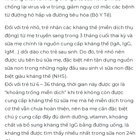
chống lại virus và vi trùng, giảm nguy cơ mắc các bệnh
từ đường hô hấp và đường tiêu hóa (Bộ Y Tế).
Đối với trẻ nhỏ, trẻ nhận các kháng thể (miễn dịch thụ
động) từ mẹ truyền sang trong 3 tháng cuối thai kỳ và
sữa mẹ chính là nguồn cung cấp kháng thể (IgA, IgG,
IgM…) dồi dào cho trẻ sau sinh. Do đó, trẻ nhỏ nên
được ưu tiên bú sữa mẹ, đặc biệt nên tận dụng nguồn
sữa non trong những ngày đầu sau sinh vì sữa non đặc
biệt giàu kháng thể (NHS).
Đối với trẻ từ 6 – 36 tháng, thời gian này được gọi là
“khoảng trống miễn dịch” khi trẻ không còn được
cung cấp kháng thể từ sữa mẹ mà hệ miễn dịch trong
cơ thể vẫn chưa hoàn thiện, nên ba mẹ cần đặc biệt
chú ý cung cấp đầy đủ dinh dưỡng, vitamin, khoáng
chất và bổ sung kháng thể IgG bằng đường uống, là
kháng thể được tìm thấy nhiều nhất trong sữa non 24h