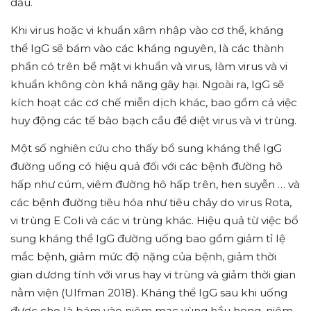
đầu.
Khi virus hoặc vi khuẩn xâm nhập vào cơ thể, kháng
thể IgG sẽ bám vào các kháng nguyên, là các thành
phần có trên bề mặt vi khuẩn và virus, làm virus và vi
khuẩn không còn khả năng gây hại. Ngoài ra, IgG sẽ
kích hoạt các cơ chế miễn dịch khác, bao gồm cả việc
huy động các tế bào bạch cầu để diệt virus và vi trùng.
Một số nghiên cứu cho thấy bổ sung kháng thể IgG
đường uống có hiệu quả đối với các bệnh đường hô
hấp như cúm, viêm đường hô hấp trên, hen suyễn … và
các bệnh đường tiêu hóa như tiêu chảy do virus Rota,
vi trùng E Coli và các vi trùng khác. Hiệu quả từ việc bổ
sung kháng thể IgG đường uống bao gồm giảm tỉ lệ
mắc bệnh, giảm mức độ nặng của bệnh, giảm thời
gian dương tính với virus hay vi trùng và giảm thời gian
nằm viện (Ulfman 2018). Kháng thể IgG sau khi uống
được cho là bám vào niêm mạc vùng hầu họng, niêm