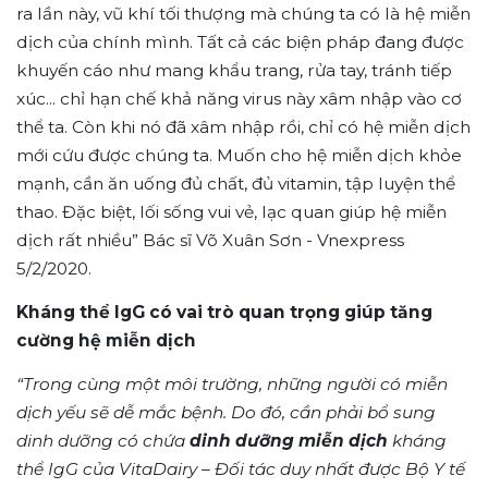
ra lần này, vũ khí tối thượng mà chúng ta có là hệ miễn
dịch của chính mình. Tất cả các biện pháp đang được
khuyến cáo như mang khẩu trang, rửa tay, tránh tiếp
xúc... chỉ hạn chế khả năng virus này xâm nhập vào cơ
thể ta. Còn khi nó đã xâm nhập rồi, chỉ có hệ miễn dịch
mới cứu được chúng ta. Muốn cho hệ miễn dịch khỏe
mạnh, cần ăn uống đủ chất, đủ vitamin, tập luyện thể
thao. Đặc biệt, lối sống vui vẻ, lạc quan giúp hệ miễn
dịch rất nhiều” Bác sĩ Võ Xuân Sơn - Vnexpress
5/2/2020.
Kháng thể IgG có vai trò quan trọng giúp tăng
cường hệ miễn dịch
“Trong cùng một môi trường, những người có miễn
dịch yếu sẽ dễ mắc bệnh. Do đó, cần phải bổ sung
dinh dưỡng có chứa
dinh dưỡng miễn dịch
kháng
thể IgG của VitaDairy – Đối tác duy nhất được Bộ Y tế