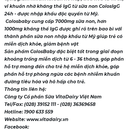
vi khuẩn nhờ kháng thể IgG từ sữa non ColosIgG
24h - được nhập khẩu độc quyền từ Mỹ.
Colosbaby cung cấp 7000mg sữa non, hơn
1000mg kháng thể IgG được ghi rõ trên bao bì với
thành phần sữa non nhập khẩu từ Mỹ giúp trẻ có
miễn dịch khỏe, giảm bệnh vặt
Sản phẩm ColosBaby đặc biệt tốt trong giai đoạn
khoảng trống miễn dịch từ 6 - 36 tháng, góp phần
hỗ trợ mang đến cho trẻ hệ miễn dịch khỏe, góp
phần hỗ trợ phòng ngừa các bệnh nhiễm khuẩn
đường tiêu hóa và hô hấp cho trẻ.
Thông tin liên hệ:
Công ty Cổ phần Sữa VitaDairy Việt Nam
Tel/Fax: (028) 39152 111 - (028) 36369658
Hotline: 1900 633 559
Website: www.vitadairy.vn
Facebook: