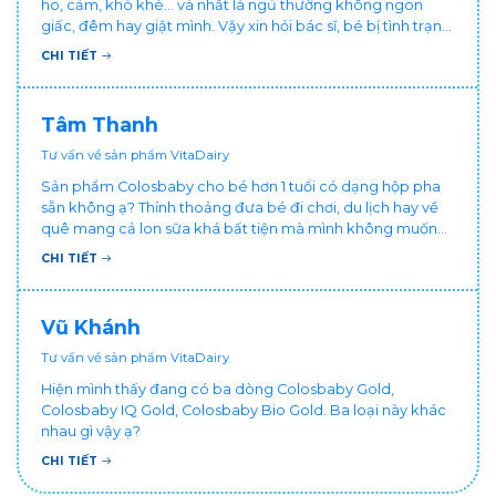
ho, cảm, khò khè... và nhất là ngủ thường không ngon
giấc, đêm hay giật mình. Vậy xin hỏi bác sĩ, bé bị tình trạng
vậy nên làm sao để con khỏe mạnh và ngủ ngon giấc hơn
CHI TIẾT
ạ? Thấy cháu vậy gia đình ai cũng xót, mẹ cũng cực vì
chăm cháu hay ốm ạ?. Cảm ơn bác sĩ.
Tâm Thanh
Tư vấn về sản phẩm VitaDairy
Sản phẩm Colosbaby cho bé hơn 1 tuổi có dạng hộp pha
sẵn không ạ? Thỉnh thoảng đưa bé đi chơi, du lịch hay về
quê mang cả lon sữa khá bất tiện mà mình không muốn
đổi cho bé dùng sữa tươi hộp khác sợ bé nạ sữa ảnh
CHI TIẾT
hưởng sức khỏe!
Vũ Khánh
Tư vấn về sản phẩm VitaDairy
Hiện mình thấy đang có ba dòng Colosbaby Gold,
Colosbaby IQ Gold, Colosbaby Bio Gold. Ba loại này khác
nhau gì vậy ạ?
CHI TIẾT