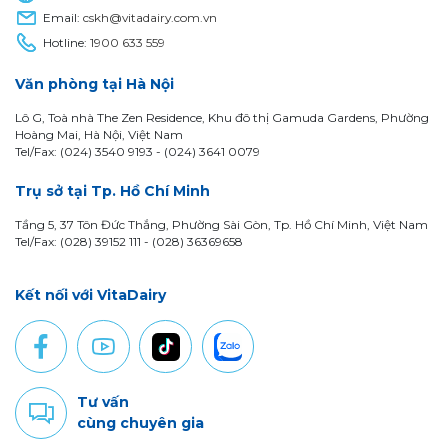
Email:
cskh@vitadairy.com.vn
Hotline:
1900 633 559
Văn phòng tại Hà Nội
Lô G, Toà nhà The Zen Residence, Khu đô thị Gamuda Gardens, Phường
Hoàng Mai, Hà Nội, Việt Nam
Tel/Fax: (024) 3540 9193 -
(024) 3641 0079
Trụ sở tại Tp. Hồ Chí Minh
Tầng 5, 37 Tôn Đức Thắng, Phường Sài Gòn, Tp. Hồ Chí Minh, Việt Nam
Tel/Fax: (028) 39152 111 - (028) 36369658
Kết nối với VitaDairy
Tư vấn
cùng chuyên gia