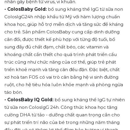
nhân gây bệnh từ virus, vi khuẩn.
- ColosBaby Gold:
bổ sung kháng thể IgG từ sữa non
ColosIgG24h nhập khẩu từ Mỹ với hàm lượng chuẩn
khoa học, giúp hỗ trợ miễn dịch và tăng sức đề kháng
cho trẻ. Sản phẩm ColosBaby cung cấp dinh dưỡng
cân đối, được thiết kế phù hợp với từng độ tuổi, bổ
sung đầy đủ chất đạm, chất béo, các vitamin và
khoáng chất cần thiết cho quá trình phát triển cấu
trúc cũng như chức năng của cơ thể, giúp trẻ phát
triển khoẻ mạnh và tăng cân đều đặn. Đặc biệt, chất
xơ hoà tan FOS có vai trò cân bằng hệ vi sinh đường
ruột, cho hệ tiêu hóa luôn khỏe mạnh và phòng ngừa
táo bón.
- ColosBaby IQ Gold:
bổ sung kháng thể IgG tự nhiên
từ sữa non ColosIgG 24h. Công thức khoa học tăng
cường DHA từ tảo - dưỡng chất quan trọng cần cho
sự phát triển trí não của bé trong những năm tháng
đầu đời, và có thêm lợi thế đảm bảo hương vị thanh