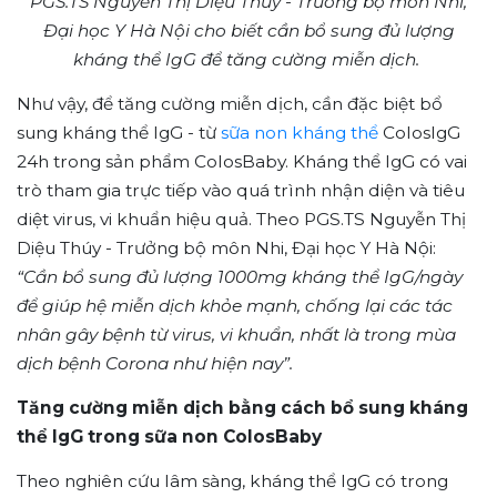
PGS.TS Nguyễn Thị Diệu Thúy - Trưởng bộ môn Nhi,
Đại học Y Hà Nội cho biết cần bổ sung đủ lượng
kháng thể IgG để tăng cường miễn dịch.
Như vậy, để tăng cường miễn dịch, cần đặc biệt bổ
sung kháng thể IgG - từ
sữa non kháng thể
ColosIgG
24h trong sản phẩm ColosBaby. Kháng thể IgG có vai
trò tham gia trực tiếp vào quá trình nhận diện và tiêu
diệt virus, vi khuẩn hiệu quả. Theo PGS.TS Nguyễn Thị
Diệu Thúy - Trưởng bộ môn Nhi, Đại học Y Hà Nội:
“Cần bổ sung đủ lượng 1000mg kháng thể IgG/ngày
để giúp hệ miễn dịch khỏe mạnh, chống lại các tác
nhân gây bệnh từ virus, vi khuẩn, nhất là trong mùa
dịch bệnh Corona như hiện nay”.
Tăng cường miễn dịch bằng cách bổ sung kháng
thể IgG trong sữa non ColosBaby
Theo nghiên cứu lâm sàng, kháng thể IgG có trong