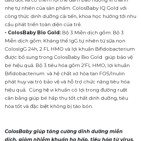
nhẹ tự nhiên của sản phẩm. ColosBaby IQ Gold với
công thức dinh dưỡng cải tiến, khoa học hướng tới nhu
cầu phát triển toàn diện của trẻ.
- ColosBaby Bio Gold:
Bộ 3 Miễn dịch gồm: Bộ 3
Miễn dịch gồm: Kháng thể IgG tự nhiên từ sữa non
ColosIgG 24h, 2 FL HMO và lợi khuẩn Bifidobacterium
được bổ sung trong ColosBaby Bio Gold giúp bảo vệ
bé hiệu quả. Bộ 3 tiêu hóa gồm 2’FL HMO, lợi khuẩn
Bifidobacterium và hệ chất xơ hòa tan FOS/Inulin
phát huy vai trò bảo vệ và hỗ trợ chức năng tiêu hóa
hiệu quả. Cùng hệ vi khuẩn có lợi trong đường ruột
cân bằng giúp bé hấp thu tốt chất dinh dưỡng, tiêu
hóa tốt và đặc biệt không bị táo bón.
ColosBaby giúp tăng cường dinh dưỡng miễn
dịch, giảm nhiễm khuẩn ho hấp, tiêu hóa từ virus,