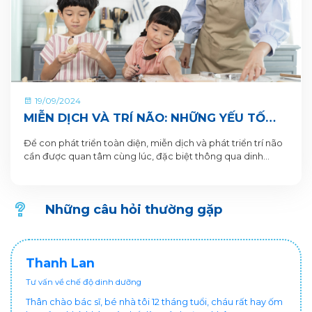
19/09/2024
MIỄN DỊCH VÀ TRÍ NÃO: NHỮNG YẾU TỐ
THEN CHỐT GIÚP TRẺ PHÁT TRIỂN TOÀN
Để con phát triển toàn diện, miễn dịch và phát triển trí não
DIỆN
cần được quan tâm cùng lúc, đặc biệt thông qua dinh
dưỡng
Những câu hỏi thường gặp
Thanh Lan
Tư vấn về chế độ dinh dưỡng
Thân chào bác sĩ, bé nhà tôi 12 tháng tuổi, cháu rất hay ốm