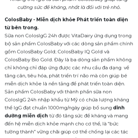
cường sức đề kháng, nhất là đối với trẻ nhỏ.
ColosBaby - Miễn dịch khỏe Phát triển toàn diện
từ bên trong.
Sữa non ColosIgG 24h được VitaDairy ứng dụng trong
bộ sản phẩm ColosBaby với các dòng sản phẩm chính
gồm ColosBaby Gold; ColosBaby IQ Gold và
ColosBaby Bio Gold. Đây là ba dòng sản phẩm không
chỉ không chỉ đáp ứng được các nhu cầu đa dạng về
tăng cân, tiêu hóa, phát triển trí não mà còn giúp bé
miễn dịch khỏe là nền tảng để phát triển toàn diện.
Sản phẩm ColosBaby với thành phần sữa non
ColosIgG 24h nhập khẩu từ Mỹ có chứa lượng kháng
thể IgG đạt chuẩn 1000mg/ngày giúp bổ sung
dinh
dưỡng miễn dịch
từ đó tăng sức đề kháng và mang
đến hệ miễn dịch khỏe mạnh cho cơ thể, là “bức
tường thành” vững chãi giúp cơ thể chống lại các tác