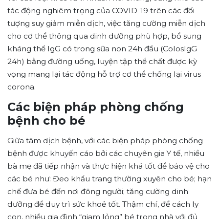
tác động nghiêm trọng của COVID-19 trên các đối
tượng suy giảm miễn dịch, việc tăng cường miễn dịch
cho cơ thể thông qua dinh dưỡng phù hợp, bổ sung
kháng thể IgG có trong sữa non 24h đầu (ColosIgG
24h) bằng đường uống, luyện tập thể chất được kỳ
vọng mang lại tác động hỗ trợ cơ thể chống lại virus
corona.
Các biện pháp phòng chống
bệnh cho bé
Giữa tâm dịch bệnh, với các biện pháp phòng chống
bệnh được khuyến cáo bởi các chuyên gia Y tế, nhiều
bà mẹ đã tiếp nhận và thực hiện khá tốt để bảo vệ cho
các bé như: Đeo khẩu trang thường xuyên cho bé; hạn
chế đưa bé đến nơi đông người; tăng cường dinh
dưỡng để duy trì sức khoẻ tốt. Thậm chí, để cách ly
con, nhiều gia đình “giam lỏng” bé trong nhà với đủ