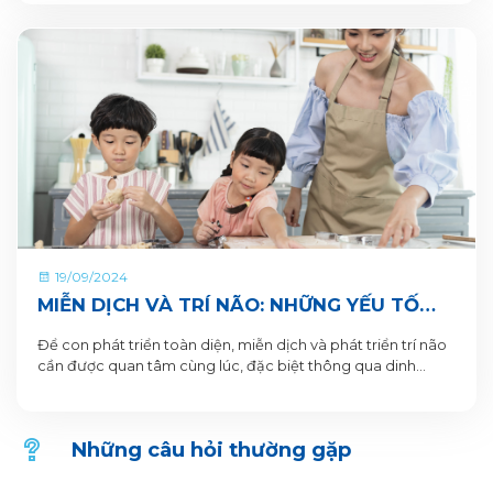
19/09/2024
MIỄN DỊCH VÀ TRÍ NÃO: NHỮNG YẾU TỐ
THEN CHỐT GIÚP TRẺ PHÁT TRIỂN TOÀN
Để con phát triển toàn diện, miễn dịch và phát triển trí não
DIỆN
cần được quan tâm cùng lúc, đặc biệt thông qua dinh
dưỡng
Những câu hỏi thường gặp