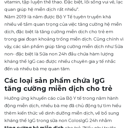
vitamin, tập luyện thể thao. Đặc biệt, lối sống vui vẻ, lạc
quan giúp hệ miễn dịch rất nhiều”.
Năm 2019 là năm được Bộ Y Tế tuyên truyền khá
nhiều về tầm quan trọng của việc tăng cường hệ miễn
dịch, đặc biệt là tăng cường miễn dịch cho trẻ em
trong giai đoạn khoảng trống miễn dịch. Cũng chính vì
vậy, các sản phẩm giúp tăng cường miễn dịch như Sữa
non- đặc biệt là Sữa non 24h đầu chứa hàm lượng
kháng thể IgG cao được nhiều chuyên gia y tế nhắc
đến và nhiều bà mẹ quan tâm.
Các loại sản phẩm chứa IgG
tăng cường miễn dịch cho trẻ
Hưởng ứng khuyến cáo của Bộ Y tế trong năm hành
động miễn dịch, nhiều bà mẹ đã chủ động tự tìm hiểu
thêm kiến thức về dinh dưỡng miễn dịch, về bổ sung
kháng thể IgG trong sữa non ColosIgG 24h nhằm
tăng cường hệ miễn dịch
cho trẻ. “Nếu như trước