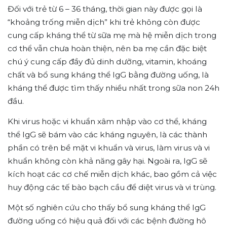
Đối với trẻ từ 6 – 36 tháng, thời gian này được gọi là
“khoảng trống miễn dịch” khi trẻ không còn được
cung cấp kháng thể từ sữa mẹ mà hệ miễn dịch trong
cơ thể vẫn chưa hoàn thiện, nên ba mẹ cần đặc biệt
chú ý cung cấp đầy đủ dinh dưỡng, vitamin, khoáng
chất và bổ sung kháng thể IgG bằng đường uống, là
kháng thể được tìm thấy nhiều nhất trong sữa non 24h
đầu.
Khi virus hoặc vi khuẩn xâm nhập vào cơ thể, kháng
thể IgG sẽ bám vào các kháng nguyên, là các thành
phần có trên bề mặt vi khuẩn và virus, làm virus và vi
khuẩn không còn khả năng gây hại. Ngoài ra, IgG sẽ
kích hoạt các cơ chế miễn dịch khác, bao gồm cả việc
huy động các tế bào bạch cầu để diệt virus và vi trùng.
Một số nghiên cứu cho thấy bổ sung kháng thể IgG
đường uống có hiệu quả đối với các bệnh đường hô