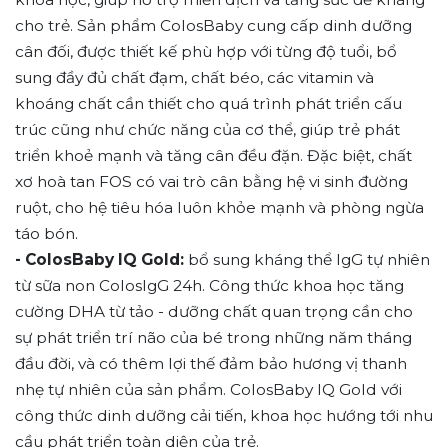
cho trẻ. Sản phẩm ColosBaby cung cấp dinh dưỡng
cân đối, được thiết kế phù hợp với từng độ tuổi, bổ
sung đầy đủ chất đạm, chất béo, các vitamin và
khoáng chất cần thiết cho quá trình phát triển cấu
trúc cũng như chức năng của cơ thể, giúp trẻ phát
triển khoẻ mạnh và tăng cân đều đặn. Đặc biệt, chất
xơ hoà tan FOS có vai trò cân bằng hệ vi sinh đường
ruột, cho hệ tiêu hóa luôn khỏe mạnh và phòng ngừa
táo bón.
- ColosBaby IQ Gold:
bổ sung kháng thể IgG tự nhiên
từ sữa non ColosIgG 24h. Công thức khoa học tăng
cường DHA từ tảo - dưỡng chất quan trọng cần cho
sự phát triển trí não của bé trong những năm tháng
đầu đời, và có thêm lợi thế đảm bảo hương vị thanh
nhẹ tự nhiên của sản phẩm. ColosBaby IQ Gold với
công thức dinh dưỡng cải tiến, khoa học hướng tới nhu
cầu phát triển toàn diện của trẻ.