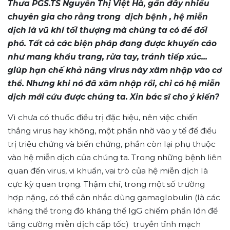
Thưa PGS.TS Nguyễn Thị Việt Hà, gần đây nhiều
chuyên gia cho rằng trong dịch bệnh , hệ miễn
dịch là vũ khí tối thượng mà chúng ta có để đối
phó. Tất cả các biện pháp đang được khuyến cáo
như mang khẩu trang, rửa tay, tránh tiếp xúc...
giúp hạn chế khả năng virus này xâm nhập vào cơ
thể. Nhưng khi nó đã xâm nhập rồi, chỉ có hệ miễn
dịch mới cứu được chúng ta. Xin bác sĩ cho ý kiến?
Vì chưa có thuốc điều trị đặc hiệu, nên việc chiến
thắng virus hay không, một phần nhờ vào y tế để điều
trị triệu chứng và biến chứng, phần còn lại phụ thuộc
vào hệ miễn dịch của chúng ta. Trong những bệnh liên
quan đến virus, vi khuẩn, vai trò của hệ miễn dịch là
cực kỳ quan trọng. Thậm chí, trong một số trường
hợp nặng, có thể cân nhắc dùng gamaglobulin (là các
kháng thể trong đó kháng thể IgG chiếm phần lớn để
tăng cường miễn dịch cấp tốc) truyền tĩnh mạch