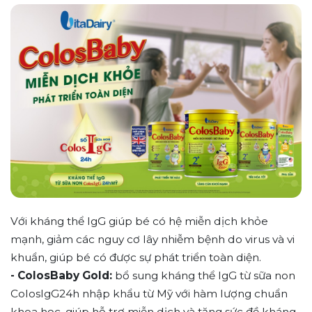
Với kháng thể IgG giúp bé có hệ miễn dịch khỏe
mạnh, giảm các nguy cơ lây nhiễm bệnh do virus và vi
khuẩn, giúp bé có được sự phát triển toàn diện.
- ColosBaby Gold:
bổ sung kháng thể IgG từ sữa non
ColosIgG24h nhập khẩu từ Mỹ với hàm lượng chuẩn
khoa học, giúp hỗ trợ miễn dịch và tăng sức đề kháng