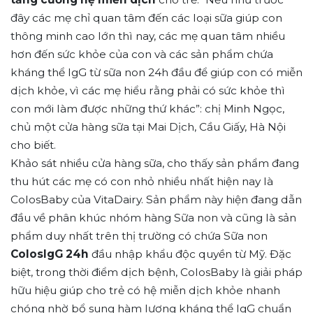
đây các mẹ chỉ quan tâm đến các loại sữa giúp con
thông minh cao lớn thì nay, các mẹ quan tâm nhiều
hơn đến sức khỏe của con và các sản phẩm chứa
kháng thể IgG từ sữa non 24h đầu để giúp con có miễn
dịch khỏe, vì các mẹ hiểu rằng phải có sức khỏe thì
con mới làm được những thứ khác”: chị Minh Ngọc,
chủ một cửa hàng sữa tại Mai Dịch, Cầu Giấy, Hà Nội
cho biết.
Khảo sát nhiều cửa hàng sữa, cho thấy sản phẩm đang
thu hút các mẹ có con nhỏ nhiều nhất hiện nay là
ColosBaby của VitaDairy. Sản phẩm này hiện đang dẫn
đầu về phân khúc nhóm hàng Sữa non và cũng là sản
phẩm duy nhất trên thị trường có chứa Sữa non
ColosIgG 24h
đầu nhập khẩu độc quyền từ Mỹ. Đặc
biệt, trong thời điểm dịch bệnh, ColosBaby là giải pháp
hữu hiệu giúp cho trẻ có hệ miễn dịch khỏe nhanh
chóng nhờ bổ sung hàm lượng kháng thể IgG chuẩn