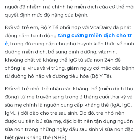
người đã nhiễm mà chính hệ miễn dịch của cơ thể mới
quyết định mức độ nặng của bệnh.
Đối với trẻ em, Bộ Y Tế phối hợp với VitaDairy đã phát
động năm hành động
tăng cường miễn dịch cho tr
ẻ
, trong đó cung cấp cho phụ huynh kiến thức về dinh
dưỡng miễn dịch, bổ sung dinh dưỡng, vitamin,
khoáng chất và kháng thể IgG từ sữa non 24h để
chống lại virus và vi trùng, giảm nguy cơ mắc các bệnh
từ đường hô hấp và đường tiêu hóa (Bộ Y Tế).
Đối với trẻ nhỏ, trẻ nhận các kháng thể (miễn dịch thụ
động) từ mẹ truyền sang trong 3 tháng cuối thai kỳ và
sữa mẹ chính là nguồn cung cấp kháng thể (IgA, IgG,
IgM…) dồi dào cho trẻ sau sinh. Do đó, trẻ nhỏ nên
được ưu tiên bú sữa mẹ, đặc biệt nên tận dụng nguồn
sữa non trong những ngày đầu sau sinh vì sữa non đặc
biệt giàu kháng thể (NHS).