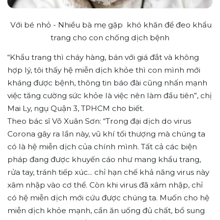
Với bé nhỏ - Nhiều bà mẹ gặp khó khăn để đeo khẩu
trang cho con chống dịch bệnh
“Khẩu trang thì cháy hàng, bán với giá đắt và không
hợp lý, tôi thấy hệ miễn dịch khỏe thì con mình mới
kháng được bệnh, thông tin báo đài cũng nhấn mạnh
việc tăng cường sức khỏe là việc nên làm đầu tiên”, chị
Mai Ly, ngụ Quận 3, TPHCM cho biết.
Theo bác sĩ Võ Xuân Sơn: “Trong đại dịch do virus
Corona gây ra lần này, vũ khí tối thượng mà chúng ta
có là hệ miễn dịch của chính mình. Tất cả các biện
pháp đang được khuyến cáo như mang khẩu trang,
rửa tay, tránh tiếp xúc... chỉ hạn chế khả năng virus này
xâm nhập vào cơ thể. Còn khi virus đã xâm nhập, chỉ
có hệ miễn dịch mới cứu được chúng ta. Muốn cho hệ
miễn dịch khỏe mạnh, cần ăn uống đủ chất, bổ sung