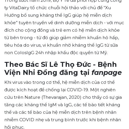
Trong suốt năm 2019, Bộ Y Tế đã phối hợp cùng công
ty VitaDairy tổ chức chuỗi hội thảo với chủ đề “Xu
Hướng bổ sung kháng thể IgG giúp hệ miễn dịch
khỏe” tuyên truyền về dinh dưỡng miễn dịch - với mục
đích cho cộng đồng và trẻ em có hệ miễn dịch khỏe
từ bên trong - từ đó giúp giảm nhiễm khuẩn hô hấp,
tiêu hóa do virus, vi khuẩn nhờ kháng thể IgG từ sữa
non ColosIgG 24h nhập khẩu độc quyền từ Mỹ.
Theo Bác Sĩ Lê Thọ Đức - Bệnh
Viện Nhi Đồng đăng tại
fanpage
Khi virus vào trong cơ thể, hệ miễn dịch của cơ thể
được kích hoạt để chống lại COVID-19. Một nghiên
cứu trên Nature (Thevarajan, 2020) cho thấy có sự gia
tăng các kháng thể IgM và IgG, các tế bào tiết kháng
thể và các tế bào của hệ miễn dịch trên bệnh nhân
nhiễm COVID nhẹ và trung bình trước khi bệnh nhân
hồi phục.