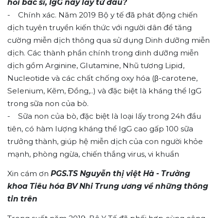
hỏi bác sĩ, IgG này lấy từ đâu?
- Chính xác. Năm 2019 Bộ y tế đã phát động chiến
dịch tuyên truyền kiến thức với người dân để tăng
cường miễn dịch thông qua sử dụng Dinh dưỡng miễn
dịch. Các thành phần chính trong dinh dưỡng miễn
dịch gồm Arginine, Glutamine, Nhũ tương Lipid,
Nucleotide và các chất chống oxy hóa (β-carotene,
Selenium, Kẽm, Đồng,..) và đặc biệt là kháng thể IgG
trong sữa non của bò.
- Sữa non của bò, đặc biệt là loại lấy trong 24h đầu
tiên, có hàm lượng kháng thể IgG cao gấp 100 sữa
trưởng thành, giúp hệ miễn dịch của con người khỏe
mạnh, phòng ngừa, chiến thắng virus, vi khuẩn
Xin cám ơn
PGS.TS Nguyễn thị việt Hà - Trưởng
khoa Tiêu hóa BV Nhi Trung ương về những thông
tin trên