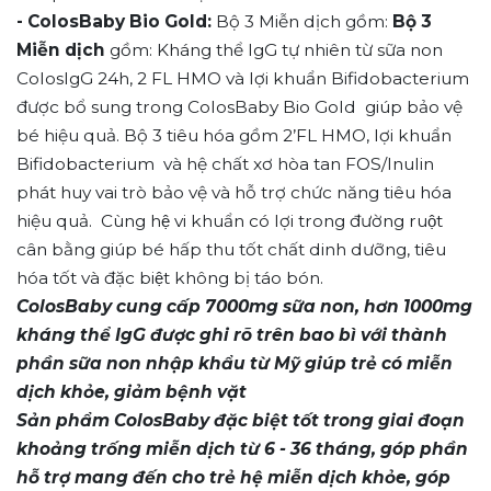
- ColosBaby Bio Gold:
Bộ 3 Miễn dịch gồm:
Bộ 3
Miễn dịch
gồm: Kháng thể IgG tự nhiên từ sữa non
ColosIgG 24h, 2 FL HMO và lợi khuẩn Bifidobacterium
được bổ sung trong ColosBaby Bio Gold giúp bảo vệ
bé hiệu quả. Bộ 3 tiêu hóa gồm 2’FL HMO, lợi khuẩn
Bifidobacterium và hệ chất xơ hòa tan FOS/Inulin
phát huy vai trò bảo vệ và hỗ trợ chức năng tiêu hóa
hiệu quả. Cùng hệ vi khuẩn có lợi trong đường ruột
cân bằng giúp bé hấp thu tốt chất dinh dưỡng, tiêu
hóa tốt và đặc biệt không bị táo bón.
ColosBaby cung cấp 7000mg sữa non, hơn 1000mg
kháng thể IgG được ghi rõ trên bao bì với thành
phần sữa non nhập khẩu từ Mỹ giúp trẻ có miễn
dịch khỏe, giảm bệnh vặt
Sản phẩm ColosBaby đặc biệt tốt trong giai đoạn
khoảng trống miễn dịch từ 6 - 36 tháng, góp phần
hỗ trợ mang đến cho trẻ hệ miễn dịch khỏe, góp