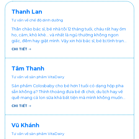
Thanh Lan
Tư vấn về chế độ dinh dưỡng
Thân chào bác sĩ, bé nhà tôi 12 tháng tuổi, cháu rất hay ốm
ho, cảm, khò khè... và nhất là ngủ thường không ngon
giấc, đêm hay giật mình. Vậy xin hỏi bác sĩ, bé bị tình trạng
vậy nên làm sao để con khỏe mạnh và ngủ ngon giấc hơn
CHI TIẾT
ạ? Thấy cháu vậy gia đình ai cũng xót, mẹ cũng cực vì
chăm cháu hay ốm ạ?. Cảm ơn bác sĩ.
Tâm Thanh
Tư vấn về sản phẩm VitaDairy
Sản phẩm Colosbaby cho bé hơn 1 tuổi có dạng hộp pha
sẵn không ạ? Thỉnh thoảng đưa bé đi chơi, du lịch hay về
quê mang cả lon sữa khá bất tiện mà mình không muốn
đổi cho bé dùng sữa tươi hộp khác sợ bé nạ sữa ảnh
CHI TIẾT
hưởng sức khỏe!
Vũ Khánh
Tư vấn về sản phẩm VitaDairy