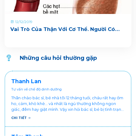
12/12/2019
Vai Trò Của Thận Với Cơ Thể. Người Có
Nguy Cơ Bị Bệnh Thận, Bệnh Thận Mãn
Tính
Những câu hỏi thường gặp
Thanh Lan
Tư vấn về chế độ dinh dưỡng
Thân chào bác sĩ, bé nhà tôi 12 tháng tuổi, cháu rất hay ốm
ho, cảm, khò khè... và nhất là ngủ thường không ngon
giấc, đêm hay giật mình. Vậy xin hỏi bác sĩ, bé bị tình trạng
vậy nên làm sao để con khỏe mạnh và ngủ ngon giấc hơn
CHI TIẾT
ạ? Thấy cháu vậy gia đình ai cũng xót, mẹ cũng cực vì
chăm cháu hay ốm ạ?. Cảm ơn bác sĩ.