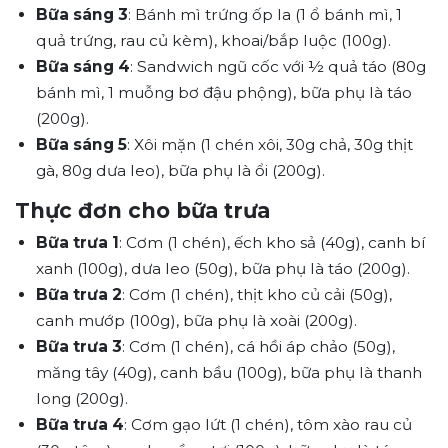
Bữa sáng 3
: Bánh mì trứng ốp la (1 ổ bánh mì, 1
quả trứng, rau củ kèm), khoai/bắp luộc (100g).
Bữa sáng 4
: Sandwich ngũ cốc với ½ quả táo (80g
bánh mì, 1 muỗng bơ đậu phộng), bữa phụ là táo
(200g).
Bữa sáng 5
: Xôi mặn (1 chén xôi, 30g chả, 30g thịt
gà, 80g dưa leo), bữa phụ là ổi (200g).
Thực đơn cho bữa trưa
Bữa trưa 1
: Cơm (1 chén), ếch kho sả (40g), canh bí
xanh (100g), dưa leo (50g), bữa phụ là táo (200g).
Bữa trưa 2
: Cơm (1 chén), thịt kho củ cải (50g),
canh mướp (100g), bữa phụ là xoài (200g).
Bữa trưa 3
: Cơm (1 chén), cá hồi áp chảo (50g),
măng tây (40g), canh bầu (100g), bữa phụ là thanh
long (200g).
Bữa trưa 4
: Cơm gạo lứt (1 chén), tôm xào rau củ