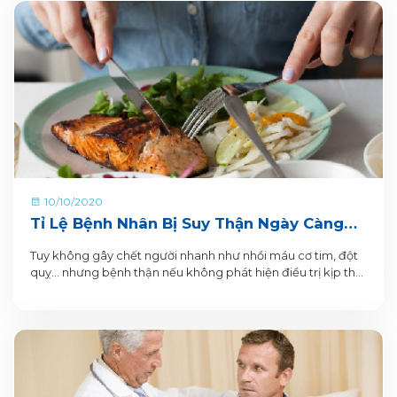
10/10/2020
Tỉ Lệ Bệnh Nhân Bị Suy Thận Ngày Càng
Tăng Không Phân Biệt Đối Tượng
Tuy không gây chết người nhanh như nhồi máu cơ tim, đột
quỵ… nhưng bệnh thận nếu không phát hiện điều trị kịp thời
và đúng cách, cơ hội sống của người bệnh sẽ không cao.
Đáng chú ý, hiện nay, tỷ lệ người mắc căn bệnh này ngày
càng gia tăng mà nguy cơ suy thận không phân biệt lứa
tuổi và giới tính.