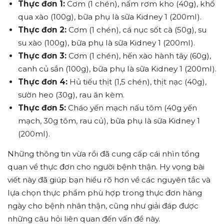
Thực đơn 1:
Cơm (1 chén), nấm rơm kho (40g), khổ
qua xào (100g), bữa phụ là sữa Kidney 1 (200ml).
Thực đơn 2:
Cơm (1 chén), cá nục sốt cà (50g), su
su xào (100g), bữa phụ là sữa Kidney 1 (200ml).
Thực đơn 3:
Cơm (1 chén), hến xào hành tây (60g),
canh củ sắn (100g), bữa phụ là sữa Kidney 1 (200ml).
Thực đơn 4:
Hủ tiếu thịt (1,5 chén), thịt nạc (40g),
sườn heo (30g), rau ăn kèm.
Thực đơn 5:
Cháo yến mạch nấu tôm (40g yến
mạch, 30g tôm, rau củ), bữa phụ là sữa Kidney 1
(200ml).
Những thông tin vừa rồi đã cung cấp cái nhìn tổng
quan về thực đơn cho người bệnh thận. Hy vọng bài
viết này đã giúp bạn hiểu rõ hơn về các nguyên tắc và
lựa chọn thực phẩm phù hợp trong thực đơn hàng
ngày cho bệnh nhân thận, cũng như giải đáp được
những câu hỏi liên quan đến vấn đề này.