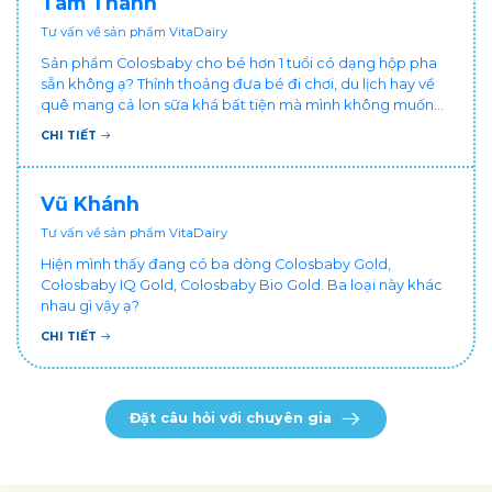
Tâm Thanh
Tư vấn về sản phẩm VitaDairy
Sản phẩm Colosbaby cho bé hơn 1 tuổi có dạng hộp pha
sẵn không ạ? Thỉnh thoảng đưa bé đi chơi, du lịch hay về
quê mang cả lon sữa khá bất tiện mà mình không muốn
đổi cho bé dùng sữa tươi hộp khác sợ bé nạ sữa ảnh
CHI TIẾT
hưởng sức khỏe!
Vũ Khánh
Tư vấn về sản phẩm VitaDairy
Hiện mình thấy đang có ba dòng Colosbaby Gold,
Colosbaby IQ Gold, Colosbaby Bio Gold. Ba loại này khác
nhau gì vậy ạ?
CHI TIẾT
Đặt câu hỏi với chuyên gia