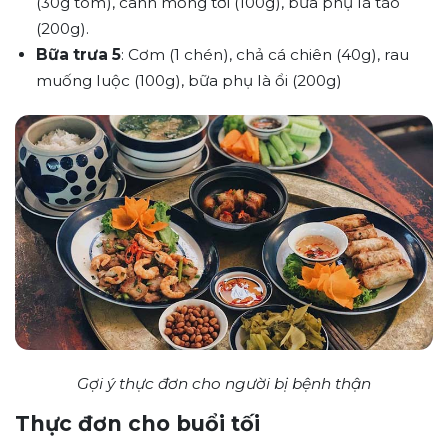
(30g tôm), canh mồng tơi (100g), bữa phụ là táo
(200g).
Bữa trưa 5
: Cơm (1 chén), chả cá chiên (40g), rau
muống luộc (100g), bữa phụ là ổi (200g)
Gợi ý thực đơn cho người bị bệnh thận
Thực đơn cho buổi tối