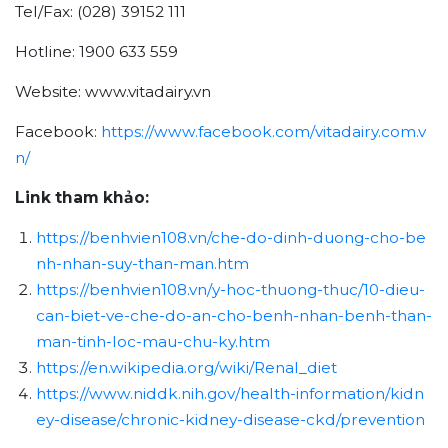
Tel/Fax: (028) 39152 111
Hotline: 1900 633 559
Website: www.vitadairy.vn
Facebook:
https://www.facebook.com/vitadairy.com.v
n/
Link tham khảo:
https://benhvien108.vn/che-do-dinh-duong-cho-be
nh-nhan-suy-than-man.htm
https://benhvien108.vn/y-hoc-thuong-thuc/10-dieu-
can-biet-ve-che-do-an-cho-benh-nhan-benh-than-
man-tinh-loc-mau-chu-ky.htm
https://en.wikipedia.org/wiki/Renal_diet
https://www.niddk.nih.gov/health-information/kidn
ey-disease/chronic-kidney-disease-ckd/prevention