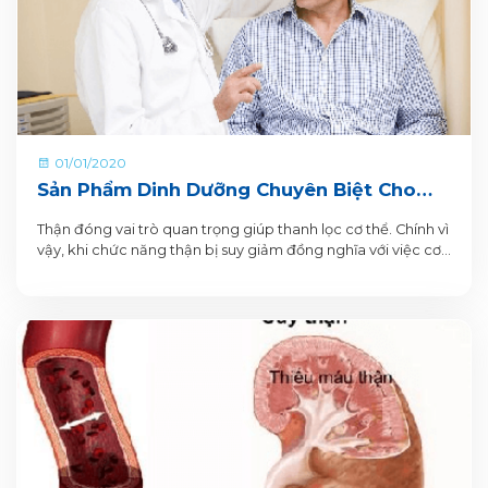
01/01/2020
Sản Phẩm Dinh Dưỡng Chuyên Biệt Cho
Người Bệnh Thận
Thận đóng vai trò quan trọng giúp thanh lọc cơ thể. Chính vì
vậy, khi chức năng thận bị suy giảm đồng nghĩa với việc cơ
thể phải đối mặt với nguy cơ nhiễm độc. Để ngăn cản hay
giảm tác động của bệnh, bệnh nhân thận cần có quá trình
điều trị bệnh thật hiệu quả. Bệnh nhân thận không thể bỏ
qua Nepro – Sản phẩm dinh dưỡng chuyên biệt cho người
bệnh thận.