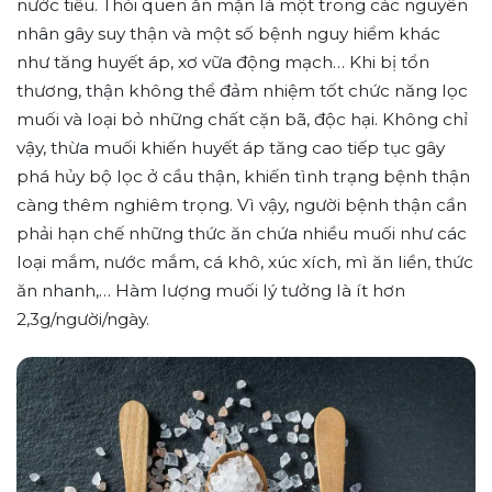
nước tiểu. Thói quen ăn mặn là một trong các nguyên
nhân gây suy thận và một số bệnh nguy hiểm khác
như tăng huyết áp, xơ vữa động mạch… Khi bị tổn
thương, thận không thể đảm nhiệm tốt chức năng lọc
muối và loại bỏ những chất cặn bã, độc hại. Không chỉ
vậy, thừa muối khiến huyết áp tăng cao tiếp tục gây
phá hủy bộ lọc ở cầu thận, khiến tình trạng bệnh thận
càng thêm nghiêm trọng. Vì vậy, người bệnh thận cần
phải hạn chế những thức ăn chứa nhiều muối như các
loại mắm, nước mắm, cá khô, xúc xích, mì ăn liền, thức
ăn nhanh,… Hàm lượng muối lý tưởng là ít hơn
2,3g/người/ngày.