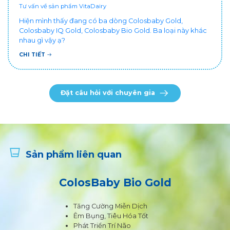
Tư vấn về sản phẩm VitaDairy
Hiện mình thấy đang có ba dòng Colosbaby Gold,
Colosbaby IQ Gold, Colosbaby Bio Gold. Ba loại này khác
nhau gì vậy ạ?
CHI TIẾT
Đặt câu hỏi với chuyên gia
Sản phẩm liên quan
ColosBaby Bio Gold
Tăng Cường Miễn Dịch
Êm Bụng, Tiêu Hóa Tốt
Phát Triển Trí Não