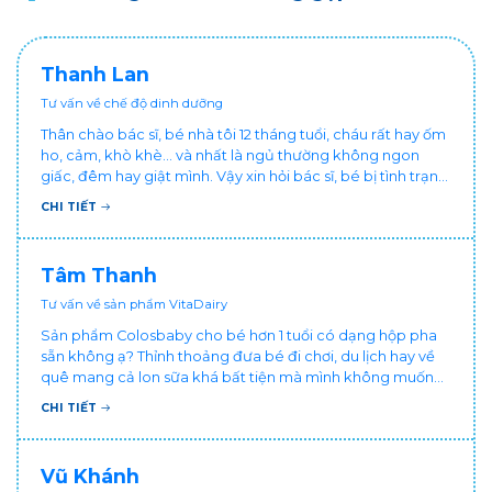
Thanh Lan
Tư vấn về chế độ dinh dưỡng
Thân chào bác sĩ, bé nhà tôi 12 tháng tuổi, cháu rất hay ốm
ho, cảm, khò khè... và nhất là ngủ thường không ngon
giấc, đêm hay giật mình. Vậy xin hỏi bác sĩ, bé bị tình trạng
vậy nên làm sao để con khỏe mạnh và ngủ ngon giấc hơn
CHI TIẾT
ạ? Thấy cháu vậy gia đình ai cũng xót, mẹ cũng cực vì
chăm cháu hay ốm ạ?. Cảm ơn bác sĩ.
Tâm Thanh
Tư vấn về sản phẩm VitaDairy
Sản phẩm Colosbaby cho bé hơn 1 tuổi có dạng hộp pha
sẵn không ạ? Thỉnh thoảng đưa bé đi chơi, du lịch hay về
quê mang cả lon sữa khá bất tiện mà mình không muốn
đổi cho bé dùng sữa tươi hộp khác sợ bé nạ sữa ảnh
CHI TIẾT
hưởng sức khỏe!
Vũ Khánh