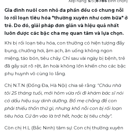
Xếp hạng:
5
/5 (
8786
bình chọn)
Gia đình nuôi con nhỏ đa phần đều có chung nỗi
lo rối loạn tiêu hóa "thường xuyên như cơm bữa" ở
trẻ. Do đó, giải pháp đơn giản và hiệu quả nhất
luôn được các bậc cha mẹ quan tâm và lựa chọn.
Khi bị rối loạn tiêu hóa, con thường có hiện tượng đầy
bụng, chướng hơi, ậm ạch, ăn uống không ngon
miệng, táo bón, tiêu chảy. Chỉ sau vài ngày bị bệnh, trẻ
đã gầy sút rõ rệt, ăn hoài không lớn khiến cho các bậc
phụ huynh vô cùng lo lắng.
Chị N.T.N (Đống Đa, Hà Nội) chia sẻ rằng:
"Cháu nhà
tôi 25 tháng tuổi, mới hôm vừa rồi đi khám bác sĩ nói
có dấu hiệu suy dinh dưỡng. Bố mẹ chẳng để con
phải thiếu thốn thứ gì, nhưng khổ nỗi con bị rối loạn
tiêu hóa. Cứ ăn vào là trớ hết, hoặc bị tiêu chảy".
Còn chị H.L (Bắc Ninh) tâm sự: Con chị thường xuyên