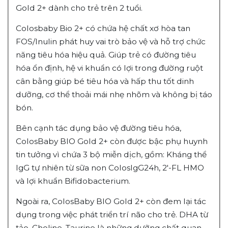
Gold 2+ dành cho trẻ trên 2 tuổi.
Colosbaby Bio 2+ có chứa hệ chất xơ hòa tan
FOS/Inulin phát huy vai trò bảo vệ và hỗ trợ chức
năng tiêu hóa hiệu quả. Giúp trẻ có đường tiêu
hóa ổn định, hệ vi khuẩn có lợi trong đường ruột
cân bằng giúp bé tiêu hóa và hấp thu tốt dinh
dưỡng, cơ thể thoải mái nhẹ nhõm và không bị táo
bón.
Bên cạnh tác dụng bảo vệ đường tiêu hóa,
ColosBaby BIO Gold 2+ còn được bậc phụ huynh
tin tưởng vì chứa 3 bộ miễn dịch, gồm: Kháng thể
IgG tự nhiên từ sữa non ColosIgG24h, 2'-FL HMO
và lợi khuẩn Bifidobacterium.
Ngoài ra, ColosBaby BIO Gold 2+ còn đem lại tác
dụng trong việc phát triển trí não cho trẻ. DHA từ
tảo, Choline, Taurine là những dưỡng chất quan