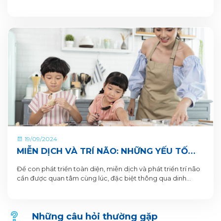
19/09/2024
MIỄN DỊCH VÀ TRÍ NÃO: NHỮNG YẾU TỐ
THEN CHỐT GIÚP TRẺ PHÁT TRIỂN TOÀN
Để con phát triển toàn diện, miễn dịch và phát triển trí não
DIỆN
cần được quan tâm cùng lúc, đặc biệt thông qua dinh
dưỡng
Những câu hỏi thường gặp