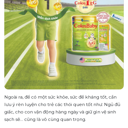
Ngoài ra, để có một sức khỏe, sức đề kháng tốt, cần
lưu ý rèn luyện cho trẻ các thói quen tốt như: Ngủ đủ
giấc, cho con vận động hàng ngày và giữ gìn vệ sinh
sạch sẽ… cũng là vô cùng quan trọng.