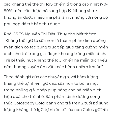
các kháng thể thể thì IgG chiếm tỉ trọng cao nhất (70-
80%) nên cần được bổ sung hợp lý. Nhưng vì trẻ
không ăn được nhiều mà phải ăn ít nhưng với nồng độ
phù hợp để trẻ hấp thu được.
Phó GS.TS Nguyễn Thị Diệu Thúy cho biết thêm:
"Kháng thể IgG từ sữa non là thành phần dinh dưỡng
miễn dịch có tác dụng trực tiếp giúp tăng cường miễn
dịch cho trẻ trong giai đoạn khoảng trống miễn dịch.
Trẻ bị thiếu hụt kháng thể IgG khiến hệ miễn dịch yếu
nên thường xuyên ốm vặt, mắc bệnh nhiễm khuẩn".
Theo đánh giá của các chuyên gia, với hàm lượng
kháng thể tự nhiên IgG cao, sữa non từ bò là một
trong những giải pháp giúp nâng cao hệ miễn dịch
hiệu quả cho trẻ nhỏ. Sản phẩm dinh dưỡng công
thức Colosbaby Gold dành cho trẻ trên 2 tuổi bổ sung
lượng kháng thể IgG tự nhiên từ sữa non ColosIgG24h