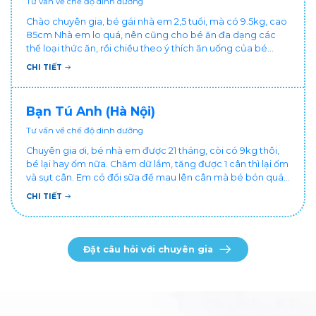
Tư vấn về chế độ dinh dưỡng
Chào chuyên gia, bé gái nhà em 2,5 tuổi, mà có 9.5kg, cao
85cm Nhà em lo quá, nên cũng cho bé ăn đa dạng các
thể loại thức ăn, rồi chiều theo ý thích ăn uống của bé
miễn sao bé ăn là được. nhưng bé vẫn ăn khá ít Bé đang
CHI TIẾT
dùng sữa tươi, giờ em muốn dặm thêm sữa bột nữa cho
bé thêm chất, thì nên chọn loại như nào?
Bạn Tú Anh (Hà Nội)
Tư vấn về chế độ dinh dưỡng
Chuyên gia ơi, bé nhà em được 21 tháng, còi có 9kg thôi,
bé lại hay ốm nữa. Chăm dữ lắm, tăng được 1 cân thì lại ốm
và sụt cân. Em có đổi sữa để mau lên cân mà bé bón quá,
nên lại thôi. Bé cần bổ sung gì để bé lên cân ạ, chứ còi
CHI TIẾT
nên ốm mãi?
Đặt câu hỏi với chuyên gia