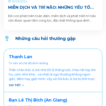
19/09/2024
MIỄN DỊCH VÀ TRÍ NÃO: NHỮNG YẾU TỐ
THEN CHỐT GIÚP TRẺ PHÁT TRIỂN TOÀN
Để con phát triển toàn diện, miễn dịch và phát triển trí não
DIỆN
cần được quan tâm cùng lúc, đặc biệt thông qua dinh
dưỡng
Những câu hỏi thường gặp
Thanh Lan
Tư vấn về chế độ dinh dưỡng
Thân chào bác sĩ, bé nhà tôi 12 tháng tuổi, cháu rất hay ốm
ho, cảm, khò khè... và nhất là ngủ thường không ngon
giấc, đêm hay giật mình. Vậy xin hỏi bác sĩ, bé bị tình trạng
vậy nên làm sao để con khỏe mạnh và ngủ ngon giấc hơn
CHI TIẾT
ạ? Thấy cháu vậy gia đình ai cũng xót, mẹ cũng cực vì
chăm cháu hay ốm ạ?. Cảm ơn bác sĩ.
Bạn Lê Thị Bích (An Giang)