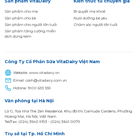
Sản phẩm VitaDairy
Kiến thức từ chuyên gia
Sản phẩm cho mẹ
Bí quyết mẹ khoẻ
Sản phẩm cho bé
Nuôi dưỡng bé yêu
Sản phẩm cho người lớn tuổi
Chăm sóc người lớn tuổi
Sản phẩm tăng cường miễn
dịch dùng kèm
Công Ty Cổ Phần Sữa VitaDairy Việt Nam
Website:
www.vitadairy.vn
Email:
cskh@vitadairy.com.vn
Hotline:
1900 633 559
Văn phòng tại Hà Nội
Lô G, Toà nhà The Zen Residence, Khu đô thị Gamuda Gardens, Phường
Hoàng Mai, Hà Nội, Việt Nam
Tel/Fax: (024) 3540 9193 -
(024) 3641 0079
Trụ sở tại Tp. Hồ Chí Minh