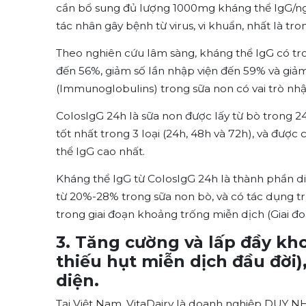
cần bổ sung đủ lượng 1000mg kháng thể IgG/ng
tác nhân gây bệnh từ virus, vi khuẩn, nhất là tr
Theo nghiên cứu lâm sàng, kháng thể IgG có tr
đến 56%, giảm số lần nhập viện đến 59% và giả
(Immunoglobulins) trong sữa non có vai trò nhận 
ColosIgG 24h là sữa non được lấy từ bò trong 2
tốt nhất trong 3 loại (24h, 48h và 72h), và đượ
thể IgG cao nhất.
Kháng thể IgG từ ColosIgG 24h là thành phần d
từ 20%-28% trong sữa non bò, và có tác dụng trự
trong giai đoạn khoảng trống miễn dịch (Giai đoạn 
3. Tăng cường và lấp đầy kho
thiếu hụt miễn dịch đầu đơ
diện.
Tại Việt Nam, VitaDairy là doanh nghiệp DUY 