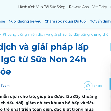
Hành trình Vun Bồi Sức Sống
Reward App
VitaDairy
hoẻ
Nuôi dưỡng bé yêu
Chăm sóc người lớn tuổi
Tư vấn din
Khoảng trống miễn dịch và giải pháp lấp đầy bằng kháng thể 
ịch và giải pháp lấp
 IgG từ Sữa Non 24h
hỏe
y Team
Share
iễn dịch cho trẻ, giúp trẻ được lấp đầy khoảng
dịch đầu đời), giảm nhiễm khuẩn hô hấp và tiêu
o trẻ phát triển toàn diện, đặc biệt trong mùa