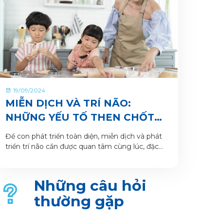
19/09/2024
MIỄN DỊCH VÀ TRÍ NÃO:
NHỮNG YẾU TỐ THEN CHỐT
GIÚP TRẺ PHÁT TRIỂN TOÀN
Để con phát triển toàn diện, miễn dịch và phát
DIỆN
triển trí não cần được quan tâm cùng lúc, đặc
biệt thông qua dinh dưỡng
Những câu hỏi
thường gặp