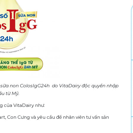
sữa non ColosIgG24h do VitaDairy độc quyền nhập
ẩu từ Mỹ.
g của VitaDairy như:
mart, Con Cưng và yêu cầu để nhân viên tư vấn sản