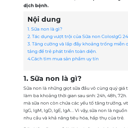
dịch bệnh.
Nội dung
1. Sữa non là gì?
2. Tác dụng vượt trội của Sữa non ColosIgG 2
3. Tăng cường và lấp đầy khoảng trống miễn dịch (
tảng để trẻ phát triển toàn diện.
4.Cách tìm mua sản phẩm uy tín
1. Sữa non là gì?
Sữa non là những giọt sữa đầu vô cùng quý giá t
làm ba khoảng thời gian sau sinh: 24h, 48h, 72h
mà sữa non còn chứa các yếu tố tăng trưởng, vita
IgG, IgM, IgD, IgE, IgA… Vì vậy, sữa non là nguồ
nhu cầu và khả năng tiêu hóa, hấp thụ của trẻ.