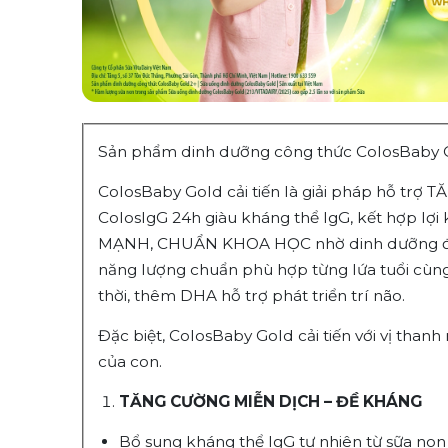
Sản phẩm dinh dưỡng công thức ColosBaby G
ColosBaby Gold cải tiến là giải pháp hỗ t
ColosIgG 24h giàu kháng thể IgG, kết hợp l
MẠNH, CHUẨN KHOA HỌC nhờ dinh dưỡng đầy 
năng lượng chuẩn phù hợp từng lứa tuổi cù
thời, thêm DHA hỗ trợ phát triển trí não.
Đặc biệt, ColosBaby Gold cải tiến với vị than
của con.
TĂNG CƯỜNG MIỄN DỊCH – ĐỀ KHÁNG
Bổ sung kháng thể IgG tự nhiên từ sữa non