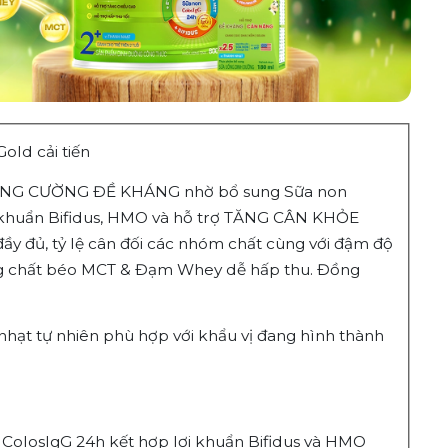
old cải tiến
rợ TĂNG CƯỜNG ĐỀ KHÁNG nhờ bổ sung Sữa non
ợi khuẩn Bifidus, HMO và hỗ trợ TĂNG CÂN KHỎE
đủ, tỷ lệ cân đối các nhóm chất cùng với đậm độ
ng chất béo MCT & Đạm Whey dễ hấp thu. Đồng
h nhạt tự nhiên phù hợp với khẩu vị đang hình thành
 ColosIgG 24h kết hợp lợi khuẩn Bifidus và HMO