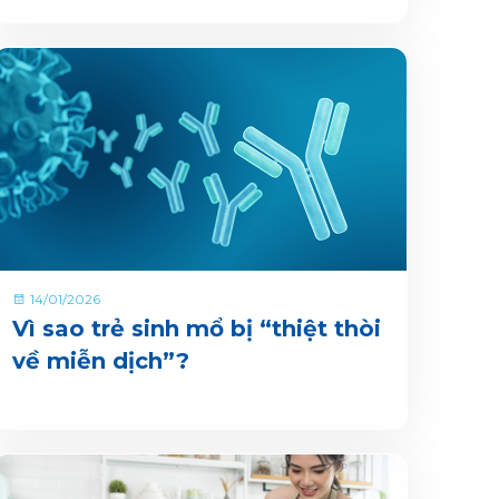
14/01/2026
Vì sao trẻ sinh mổ bị “thiệt thòi
về miễn dịch”?