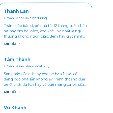
Thanh Lan
Tư vấn về chế độ dinh dưỡng
Thân chào bác sĩ, bé nhà tôi 12 tháng tuổi, cháu
rất hay ốm ho, cảm, khò khè... và nhất là ngủ
thường không ngon giấc, đêm hay giật mình.
Vậy xin hỏi bác sĩ, bé bị tình trạng vậy nên làm
CHI TIẾT
sao để con khỏe mạnh và ngủ ngon giấc hơn
ạ? Thấy cháu vậy gia đình ai cũng xót, mẹ cũng
cực vì chăm cháu hay ốm ạ?. Cảm ơn bác sĩ.
Tâm Thanh
Tư vấn về sản phẩm VitaDairy
Sản phẩm Colosbaby cho bé hơn 1 tuổi có
dạng hộp pha sẵn không ạ? Thỉnh thoảng đưa
bé đi chơi, du lịch hay về quê mang cả lon sữa
khá bất tiện mà mình không muốn đổi cho bé
CHI TIẾT
dùng sữa tươi hộp khác sợ bé nạ sữa ảnh
hưởng sức khỏe!
Vũ Khánh