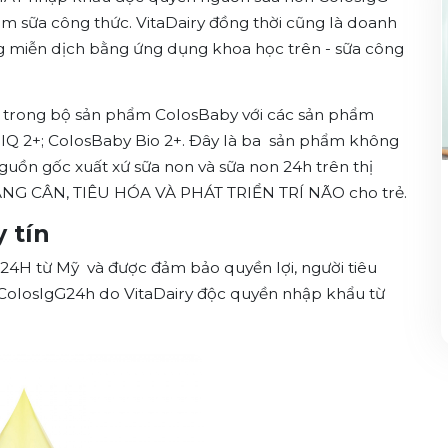
m sữa công thức. VitaDairy đồng thời cũng là doanh
g miễn dịch bằng ứng dụng khoa học trên - sữa công
 trong bộ sản phẩm ColosBaby với các sản phẩm
 IQ 2+; ColosBaby Bio 2+
. Đây là ba sản phẩm không
nguồn gốc xuất xứ sữa non và sữa non 24h trên thị
ĂNG CÂN, TIÊU HÓA VÀ PHÁT TRIỂN TRÍ NÃO cho trẻ.
 tín
H từ Mỹ và được đảm bảo quyền lợi, người tiêu
ColosIgG24h do VitaDairy độc quyền nhập khẩu từ