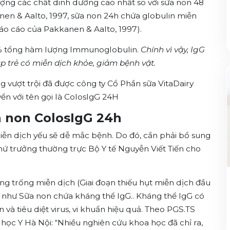
ượng các chất dinh dưỡng cao nhất so với sữa non 48
nen & Aalto, 1997, sữa non 24h chứa globulin miễn
Báo cáo của Pakkanen & Aalto, 1997).
5% tổng hàm lượng Immunoglobulin.
Chính vì vậy, IgG
úp trẻ có miễn dịch khỏe, giảm bệnh vặt.
ng vượt trội đã được công ty Cổ Phần sữa VitaDairy
ền với tên gọi là ColosIgG 24H
ữa non ColosIgG 24h
ễn dịch yếu sẽ dễ mắc bệnh. Do đó, cần phải bổ sung
ứ trưởng thường trực Bộ Y tế Nguyễn Viết Tiến cho
trống miễn dịch (Giai đoạn thiếu hụt miễn dịch đầu
h như Sữa non chứa kháng thể IgG.. Kháng thể IgG có
n và tiêu diệt virus, vi khuẩn hiệu quả. Theo PGS.TS
học Y Hà Nội: “Nhiều nghiên cứu khoa học đã chỉ ra,