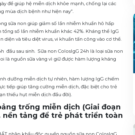
ày để giúp hệ miễn dịch khỏe mạnh, chống lại các
ong mùa dịch bệnh như hiện nay”.
ong sữa non giúp giảm số lần nhiễm khuẩn hô hấp
m tổng số lần nhiễm khuẩn khác 42%. Kháng thể IgG
diện và tiêu diệt virus, vi khuẩn tấn công vào cơ thể.
4h đầu sau sinh. Sữa non ColosIgG 24h là loại sữa non
c coi là nguồn sữa vàng vì giữ được hàm lượng kháng
inh dưỡng miễn dịch tự nhiên, hàm lượng IgG chiếm
c tiếp giúp tăng cường miễn dịch, đặc biệt cho trẻ
thiếu hụt miễn dịch đầu đời).
ảng trống miễn dịch (Giai đoạn
̀i), nền tảng để trẻ phát triển toàn
NHẤT nhập khẩu độc quyền nguồn sữa non ColosIgG