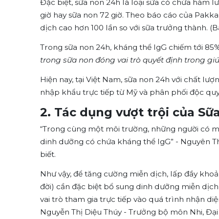
Đặc biệt, sữa non 24h là loại sữa có chứa hàm l
giờ hay sữa non 72 giờ. Theo báo cáo của Pakka
dịch cao hơn 100 lần so với sữa trưởng thành. (
Trong sữa non 24h, kháng thể IgG chiếm tới 8
trong sữa non đóng vai trò quyết định trong gi
Hiện nay, tại Việt Nam, sữa non 24h với chất lượ
nhập khẩu trực tiếp từ Mỹ và phân phối độc quy
2. Tác dụng vượt trội của S
“Trong cùng một môi trường, những người có mi
dinh dưỡng có chứa kháng thể IgG” - Nguyên Th
biết.
Như vậy, để tăng cường miễn dịch, lấp đầy khoảng 
đời) cần đặc biệt bổ sung dinh dưỡng miễn dịc
vai trò tham gia trực tiếp vào quá trình nhận diệ
Nguyễn Thị Diệu Thúy - Trưởng bộ môn Nhi, Đại 