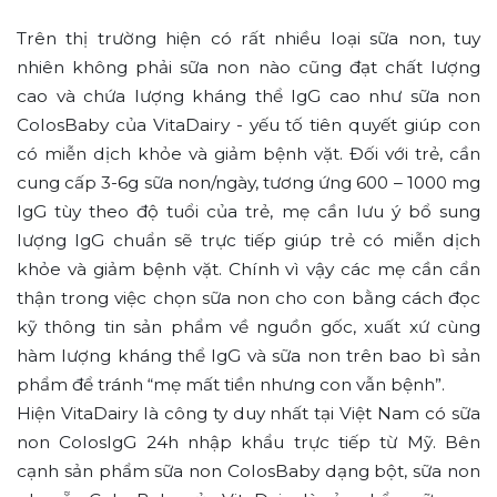
Trên thị trường hiện có rất nhiều loại sữa non, tuy
nhiên không phải sữa non nào cũng đạt chất lượng
cao và chứa lượng kháng thể IgG cao như sữa non
ColosBaby của VitaDairy - yếu tố tiên quyết giúp con
có miễn dịch khỏe và giảm bệnh vặt. Đối với trẻ, cần
cung cấp 3-6g sữa non/ngày, tương ứng 600 – 1000 mg
IgG tùy theo độ tuổi của trẻ, mẹ cần lưu ý bổ sung
lượng IgG chuẩn sẽ trực tiếp giúp trẻ có miễn dịch
khỏe và giảm bệnh vặt. Chính vì vậy các mẹ cần cẩn
thận trong việc chọn sữa non cho con bằng cách đọc
kỹ thông tin sản phẩm về nguồn gốc, xuất xứ cùng
hàm lượng kháng thể IgG và sữa non trên bao bì sản
phẩm để tránh “mẹ mất tiền nhưng con vẫn bệnh”.
Hiện VitaDairy là công ty duy nhất tại Việt Nam có sữa
non ColosIgG 24h nhập khẩu trực tiếp từ Mỹ. Bên
cạnh sản phẩm sữa non ColosBaby dạng bột, sữa non