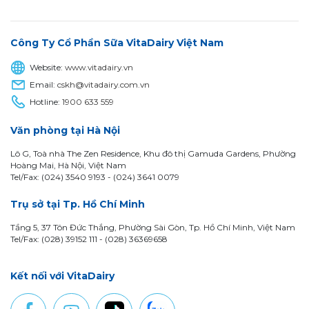
Công Ty Cổ Phần Sữa VitaDairy Việt Nam
Website:
www.vitadairy.vn
Email:
cskh@vitadairy.com.vn
Hotline:
1900 633 559
Văn phòng tại Hà Nội
Lô G, Toà nhà The Zen Residence, Khu đô thị Gamuda Gardens, Phường
Hoàng Mai, Hà Nội, Việt Nam
Tel/Fax: (024) 3540 9193 -
(024) 3641 0079
Trụ sở tại Tp. Hồ Chí Minh
Tầng 5, 37 Tôn Đức Thắng, Phường Sài Gòn, Tp. Hồ Chí Minh, Việt Nam
Tel/Fax: (028) 39152 111 - (028) 36369658
Kết nối với VitaDairy