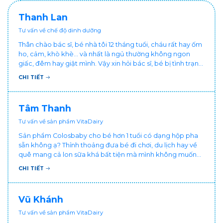
Thanh Lan
Tư vấn về chế độ dinh dưỡng
Thân chào bác sĩ, bé nhà tôi 12 tháng tuổi, cháu rất hay ốm
ho, cảm, khò khè... và nhất là ngủ thường không ngon
giấc, đêm hay giật mình. Vậy xin hỏi bác sĩ, bé bị tình trạng
vậy nên làm sao để con khỏe mạnh và ngủ ngon giấc hơn
CHI TIẾT
ạ? Thấy cháu vậy gia đình ai cũng xót, mẹ cũng cực vì
chăm cháu hay ốm ạ?. Cảm ơn bác sĩ.
Tâm Thanh
Tư vấn về sản phẩm VitaDairy
Sản phẩm Colosbaby cho bé hơn 1 tuổi có dạng hộp pha
sẵn không ạ? Thỉnh thoảng đưa bé đi chơi, du lịch hay về
quê mang cả lon sữa khá bất tiện mà mình không muốn
đổi cho bé dùng sữa tươi hộp khác sợ bé nạ sữa ảnh
CHI TIẾT
hưởng sức khỏe!
Vũ Khánh
Tư vấn về sản phẩm VitaDairy