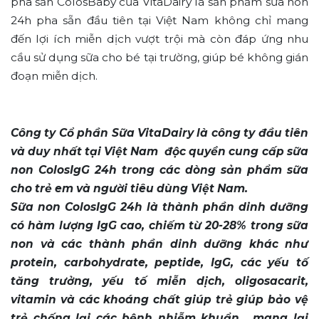
pha sẵn ColosBaby của VitaDairy là sản phẩm sữa non
24h pha sẵn đầu tiên tại Việt Nam không chỉ mang
đến lợi ích miễn dịch vượt trội mà còn đáp ứng nhu
cầu sử dụng sữa cho bé tại trường, giúp bé không gián
đoạn miễn dịch.
Công ty Cổ phần Sữa VitaDairy là công ty đầu tiên
và duy nhất tại Việt Nam độc quyền cung cấp sữa
non ColosIgG 24h trong các dòng sản phẩm sữa
cho trẻ em và người tiêu dùng Việt Nam.
Sữa non ColosIgG 24h là thành phần dinh dưỡng
có hàm lượng IgG cao, chiếm từ 20-28% trong sữa
non và các thành phần dinh dưỡng khác như
protein, carbohydrate, peptide, IgG, các yếu tố
tăng trưởng, yếu tố miễn dịch, oligosacarit,
vitamin và các khoáng chất giúp trẻ giúp bảo vệ
trẻ chống lại các bệnh nhiễm khuẩn , mang lại