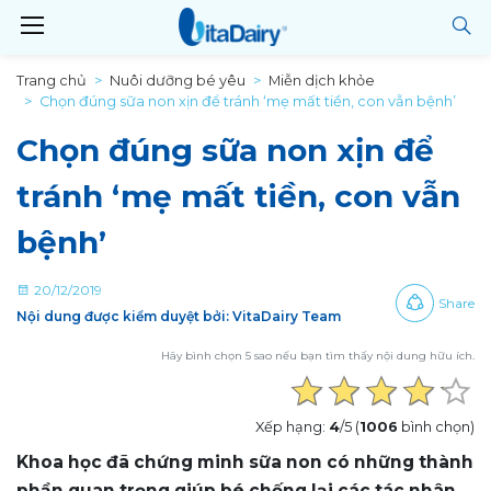
Trang chủ
Nuôi dưỡng bé yêu
Miễn dịch khỏe
Chọn đúng sữa non xịn để tránh ‘mẹ mất tiền, con vẫn bệnh’
Chọn đúng sữa non xịn để
tránh ‘mẹ mất tiền, con vẫn
bệnh’
20/12/2019
Share
Nội dung được kiểm duyệt bởi: VitaDairy Team
Hãy bình chọn 5 sao nếu bạn tìm thấy nội dung hữu ích.
Xếp hạng:
4
/5 (
1006
bình chọn)
Khoa học đã chứng minh sữa non có những thành
phần quan trọng giúp bé chống lại các tác nhân