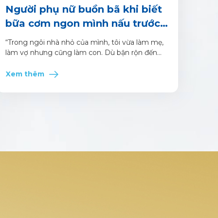
Người phụ nữ buồn bã khi biết
bữa cơm ngon mình nấu trước
nay chưa từng “tròn vị gia
“Trong ngôi nhà nhỏ của mình, tôi vừa làm mẹ,
đình”
làm vợ nhưng cũng làm con. Dù bận rộn đến
mấy, tôi luôn cố gắng nấu cho gia đình những
bữa cơm tươm tất nhất. Cho đến một ngày, tôi
Xem thêm
nhận ra cơm ngon thôi là chưa đủ”.