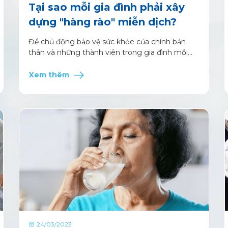
Tại sao mỗi gia đình phải xây
dựng "hàng rào" miễn dịch?
Để chủ động bảo vệ sức khỏe của chính bản
thân và những thành viên trong gia đình mỗi
người đều cần củng cố hệ miễn dịch để bảo vệ
cơ thể bằng những giải pháp an toàn và khoa
Xem thêm
học.
24/03/2023