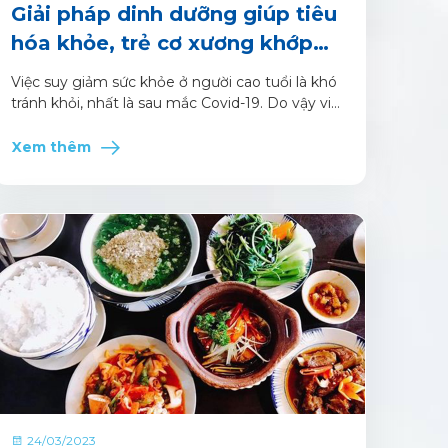
Giải pháp dinh dưỡng giúp tiêu
hóa khỏe, trẻ cơ xương khớp
cho bố mẹ già
Việc suy giảm sức khỏe ở người cao tuổi là khó
tránh khỏi, nhất là sau mắc Covid-19. Do vậy việc
bổ sung dinh dưỡng thiết yếu để củng cố hệ
miễn dịch, tăng cường sức khỏe tiêu hóa cũng
Xem thêm
như xương khớp là vô cùng cần thiết.
24/03/2023