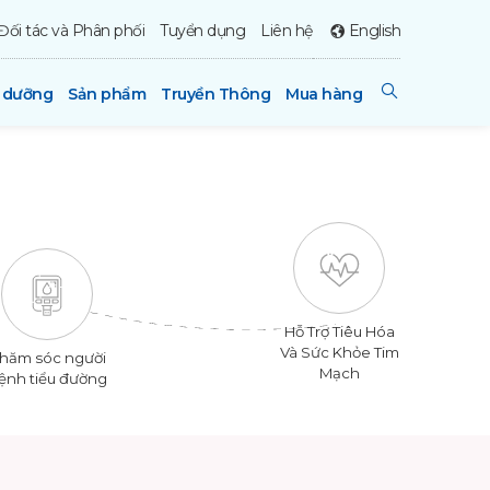
Đối tác và Phân phối
Tuyển dụng
Liên hệ
English
h dưỡng
Sản phẩm
Truyền Thông
Mua hàng
Hỗ Trợ Tiêu Hóa
Và Sức Khỏe Tim
hăm sóc người
Mạch
ệnh tiểu đường