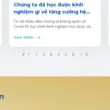
Chúng ta đã học được kinh
nghiệm gì về tăng cường hệ
miễn dịch?
Có rất nhiều điều chúng ta không quên về
Covid-19, tuy nhiên kinh nghiệm học được và
cần thay đổi như thế nào là điều cần quan tâm
nhất.
Xem thêm
1
2
3
4
5
6
n