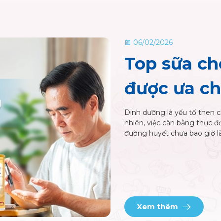
tiểu đường
 tháo đường hiệu quả. Tuy
đủ chất mà không làm tăng