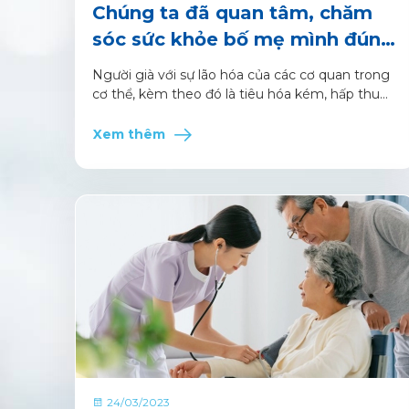
Chúng ta đã quan tâm, chăm
sóc sức khỏe bố mẹ mình đúng
cách chưa?
Người già với sự lão hóa của các cơ quan trong
cơ thể, kèm theo đó là tiêu hóa kém, hấp thu
kém dẫn đến tình trạng sức khỏe suy yếu. Làm
thế nào để chăm sóc bố mẹ luôn khoẻ mạnh?
Xem thêm
24/03/2023