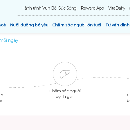
Hành trình Vun Bồi Sức Sống
Reward App
VitaDairy
hoẻ
Nuôi dưỡng bé yêu
Chăm sóc người lớn tuổi
Tư vấn din
mỗi ngày
Chăm sóc người
ho
C
bệnh gan
ận
b