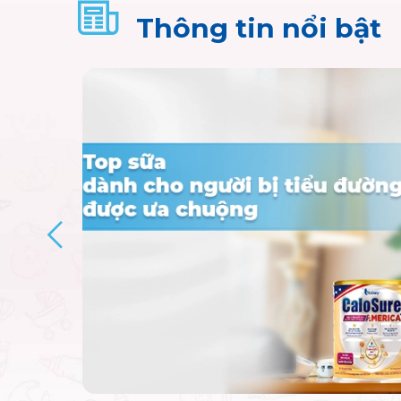
Thông tin nổi bật
06/02/2026
Top sữa cho người 
được ưa chuộng
Dinh dưỡng là yếu tố then chốt giúp kiểm soát đái
nhiên, việc cân bằng thực đơn mỗi ngày sao cho 
đường huyết chưa bao giờ là dễ dàng.
Xem thêm