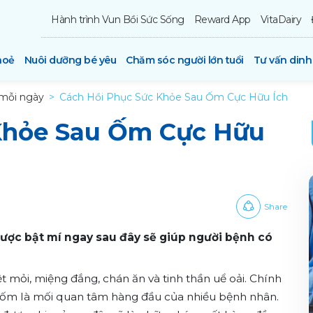
Hành trình Vun Bồi Sức Sống
Reward App
VitaDairy
hoẻ
Nuôi dưỡng bé yêu
Chăm sóc người lớn tuổi
Tư vấn din
mỗi ngày
Cách Hồi Phục Sức Khỏe Sau Ốm Cực Hữu Ích
Khỏe Sau Ốm Cực Hữu
Share
ược bật mí ngay sau đây sẽ giúp người bệnh có
t mỏi, miệng đắng, chán ăn và tinh thần uể oải. Chính
khi ốm là mối quan tâm hàng đầu của nhiều bệnh nhân.