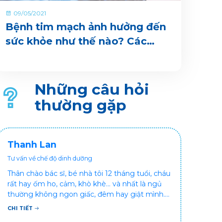
09/05/2021
Bệnh tim mạch ảnh hưởng đến
sức khỏe như thế nào? Các
cách phòng bệnh hiệu quả
Những câu hỏi
thường gặp
Thanh Lan
Tư vấn về chế độ dinh dưỡng
Thân chào bác sĩ, bé nhà tôi 12 tháng tuổi, cháu
rất hay ốm ho, cảm, khò khè... và nhất là ngủ
thường không ngon giấc, đêm hay giật mình.
Vậy xin hỏi bác sĩ, bé bị tình trạng vậy nên làm
CHI TIẾT
sao để con khỏe mạnh và ngủ ngon giấc hơn