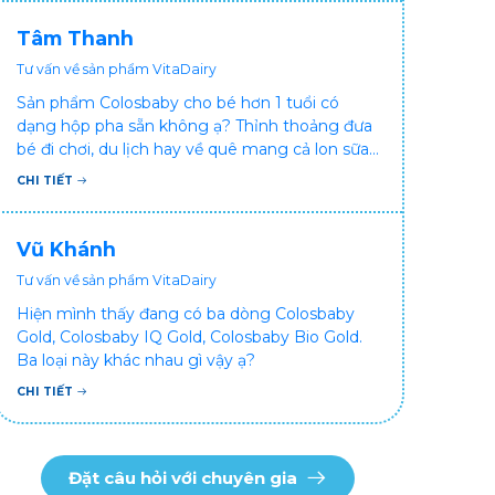
ạ? Thấy cháu vậy gia đình ai cũng xót, mẹ cũng
cực vì chăm cháu hay ốm ạ?. Cảm ơn bác sĩ.
Tâm Thanh
Tư vấn về sản phẩm VitaDairy
Sản phẩm Colosbaby cho bé hơn 1 tuổi có
dạng hộp pha sẵn không ạ? Thỉnh thoảng đưa
bé đi chơi, du lịch hay về quê mang cả lon sữa
khá bất tiện mà mình không muốn đổi cho bé
CHI TIẾT
dùng sữa tươi hộp khác sợ bé nạ sữa ảnh
hưởng sức khỏe!
Vũ Khánh
Tư vấn về sản phẩm VitaDairy
Hiện mình thấy đang có ba dòng Colosbaby
Gold, Colosbaby IQ Gold, Colosbaby Bio Gold.
Ba loại này khác nhau gì vậy ạ?
CHI TIẾT
Đặt câu hỏi với chuyên gia