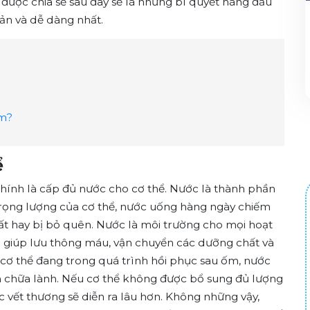
được chia sẻ sau đây sẽ là những bí quyết hàng đầu
ản và dễ dàng nhất.
ốm?
ể
chính là cấp đủ nước cho cơ thể. Nước là thành phần
trọng lượng của cơ thể, nước uống hàng ngày chiếm
ất hay bị bỏ quên. Nước là môi trường cho mọi hoạt
ó giúp lưu thông máu, vận chuyển các dưỡng chất và
khi cơ thể đang trong quá trình hồi phục sau ốm, nước
cần chữa lành. Nếu cơ thể không được bổ sung đủ lượng
c vết thương sẽ diễn ra lâu hơn. Không những vậy,