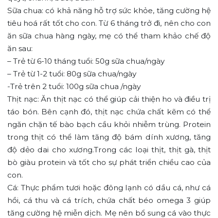
Sữa chua: có khả năng hỗ trợ sức khỏe, tăng cường hệ
tiêu hoá rất tốt cho con. Từ 6 tháng trở đi, nên cho con
ăn sữa chua hàng ngày, mẹ có thể tham khảo chế độ
ăn sau:
– Trẻ từ 6-10 tháng tuổi: 50g sữa chua/ngày
– Trẻ từ 1-2 tuổi: 80g sữa chua/ngày
-Trẻ trên 2 tuổi: 100g sữa chua /ngày
Thịt nạc: Ăn thịt nạc có thể giúp cải thiện ho và điều trị
táo bón. Bên cạnh đó, thịt nạc chứa chất kẽm có thể
ngăn chặn tế bào bạch cầu khỏi nhiễm trùng. Protein
trong thịt có thể làm tăng độ bám dính xương, tăng
độ dẻo dai cho xương.Trong các loại thịt, thịt gà, thịt
bò giàu protein và tốt cho sự phát triển chiều cao của
con.
Cá: Thực phẩm tươi hoặc đông lạnh có dầu cá, như cá
hồi, cá thu và cá trích, chứa chất béo omega 3 giúp
tăng cường hệ miễn dịch. Mẹ nên bổ sung cá vào thực