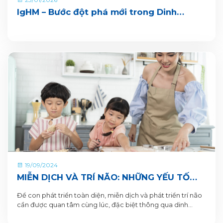
IgHM – Bước đột phá mới trong Dinh
dưỡng Miễn dịch
19/09/2024
MIỄN DỊCH VÀ TRÍ NÃO: NHỮNG YẾU TỐ
THEN CHỐT GIÚP TRẺ PHÁT TRIỂN TOÀN
Để con phát triển toàn diện, miễn dịch và phát triển trí não
DIỆN
cần được quan tâm cùng lúc, đặc biệt thông qua dinh
dưỡng