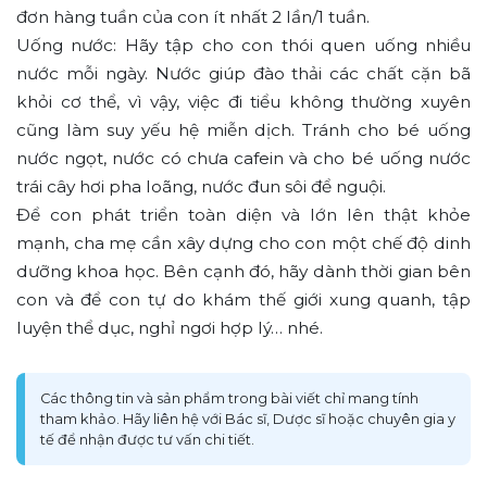
đơn hàng tuần của con ít nhất 2 lần/1 tuần.
Uống nước: Hãy tập cho con thói quen uống nhiều
nước mỗi ngày. Nước giúp đào thải các chất cặn bã
khỏi cơ thể, vì vậy, việc đi tiểu không thường xuyên
cũng làm suy yếu hệ miễn dịch. Tránh cho bé uống
nước ngọt, nước có chưa cafein và cho bé uống nước
trái cây hơi pha loãng, nước đun sôi để nguội.
Để con phát triển toàn diện và lớn lên thật khỏe
mạnh, cha mẹ cần xây dựng cho con một chế độ dinh
dưỡng khoa học. Bên cạnh đó, hãy dành thời gian bên
con và để con tự do khám thế giới xung quanh, tập
luyện thể dục, nghỉ ngơi hợp lý… nhé.
Các thông tin và sản phẩm trong bài viết chỉ mang tính
tham khảo. Hãy liên hệ với Bác sĩ, Dược sĩ hoặc chuyên gia y
tế để nhận được tư vấn chi tiết.