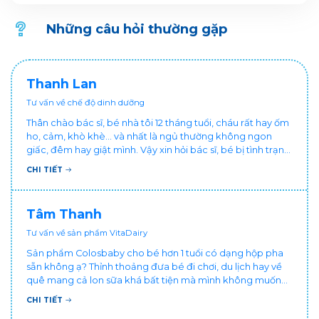
Những câu hỏi thường gặp
Thanh Lan
Tư vấn về chế độ dinh dưỡng
Thân chào bác sĩ, bé nhà tôi 12 tháng tuổi, cháu rất hay ốm
ho, cảm, khò khè... và nhất là ngủ thường không ngon
giấc, đêm hay giật mình. Vậy xin hỏi bác sĩ, bé bị tình trạng
vậy nên làm sao để con khỏe mạnh và ngủ ngon giấc hơn
CHI TIẾT
ạ? Thấy cháu vậy gia đình ai cũng xót, mẹ cũng cực vì
chăm cháu hay ốm ạ?. Cảm ơn bác sĩ.
Tâm Thanh
Tư vấn về sản phẩm VitaDairy
Sản phẩm Colosbaby cho bé hơn 1 tuổi có dạng hộp pha
sẵn không ạ? Thỉnh thoảng đưa bé đi chơi, du lịch hay về
quê mang cả lon sữa khá bất tiện mà mình không muốn
đổi cho bé dùng sữa tươi hộp khác sợ bé nạ sữa ảnh
CHI TIẾT
hưởng sức khỏe!