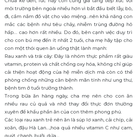
Chưa kể đến, lúc này con cũng gia tăng tiếp xúc với
môi trường bên ngoài nhiều hơn vì bắt đầu biết lẫy, bò,
đi, cầm nắm đồ vật cho vào miệng…nên khả năng con
mắc các bệnh như tiêu chảy, nhiễm trùng đường hô
hấp… cao hơn rất nhiều. Do đó, bên cạnh việc duy trì
cho con bú mẹ đến ít nhất 2 tuổi, cha mẹ hãy tập cho
con một thói quen ăn uống thật lành mạnh:
Rau xanh và trái cây: Đây là nhóm thực phẩm rất giàu
vitamin, protein và chất chống oxy hóa, không chỉ giúp
cải thiện hoạt động của hệ miễn dịch mà còn có thể
phòng chống những căn bệnh mãn tính như ung thư,
bệnh tim ở tuổi trưởng thành.
Trong bữa ăn hàng ngày, cha mẹ nên cho con ăn
nhiều rau củ quả và nhớ thay đổi thực đơn thường
xuyên để khẩu phần ăn của con thêm phong phú.
Các loại rau xanh trẻ nên ăn là súp lơ xanh, cải chíp, cải
xoăn, đậu Hà Lan…,hoa quả nhiều vitamin C như cam,
quýt, chanh, bưởi, dứa…