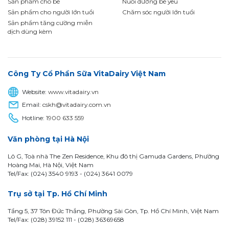
Sản phẩm cho bé
Nuôi dưỡng bé yêu
Sản phẩm cho người lớn tuổi
Chăm sóc người lớn tuổi
Sản phẩm tăng cường miễn
dịch dùng kèm
Công Ty Cổ Phần Sữa VitaDairy Việt Nam
Website:
www.vitadairy.vn
Email:
cskh@vitadairy.com.vn
Hotline:
1900 633 559
Văn phòng tại Hà Nội
Lô G, Toà nhà The Zen Residence, Khu đô thị Gamuda Gardens, Phường
Hoàng Mai, Hà Nội, Việt Nam
Tel/Fax: (024) 3540 9193 -
(024) 3641 0079
Trụ sở tại Tp. Hồ Chí Minh
Tầng 5, 37 Tôn Đức Thắng, Phường Sài Gòn, Tp. Hồ Chí Minh, Việt Nam
Tel/Fax: (028) 39152 111 - (028) 36369658