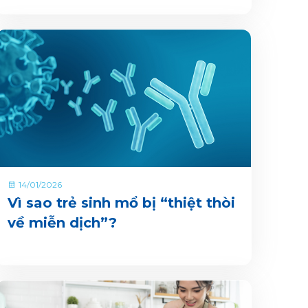
14/01/2026
Vì sao trẻ sinh mổ bị “thiệt thòi
về miễn dịch”?