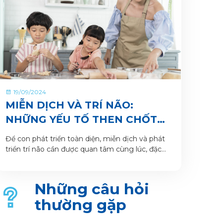
19/09/2024
MIỄN DỊCH VÀ TRÍ NÃO:
NHỮNG YẾU TỐ THEN CHỐT
GIÚP TRẺ PHÁT TRIỂN TOÀN
Để con phát triển toàn diện, miễn dịch và phát
DIỆN
triển trí não cần được quan tâm cùng lúc, đặc
biệt thông qua dinh dưỡng
Những câu hỏi
thường gặp