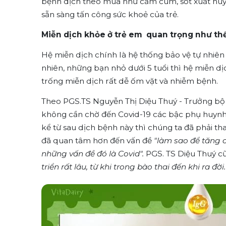
bệnh dịch theo mùa như cảm cúm, sốt xuất huyế
sẵn sàng tấn công sức khoẻ của trẻ.
M
i
ễ
n d
ị
ch
kh
ỏ
e
ở
tr
ẻ
em quan tr
ọ
ng như th
Hệ miễn dịch chính là hệ thống bảo vệ tự nhiên
nhiên, những bạn nhỏ dưới 5 tuổi thì hệ miễn dị
trống miễn dịch rất dễ ốm vặt và nhiễm bệnh.
Theo PGS.TS Nguyễn Thị Diệu Thuý - Trưởng bộ m
không cần chờ đến Covid-19 các bậc phụ huynh
kể từ sau dịch bệnh này thì chúng ta đã phải tha
đã quan tâm hơn đến vấn đề
"làm sao đ
ể
tăng 
nh
ữ
ng v
ấ
n đ
ề
đó là Covid".
PGS. TS Diệu Thuý c
tri
ể
n r
ấ
t lâu, t
ừ
khi trong bào thai đ
ế
n khi ra đ
ờ
i