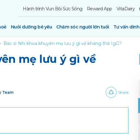
Hành trình Vun Bồi Sức Sống
Reward App
VitaDairy
hoẻ
Nuôi dưỡng bé yêu
Chăm sóc người lớn tuổi
Tư vấn din
Bác sĩ Nhi khoa khuyên mẹ lưu ý gì về kháng thể IgG?
ên mẹ lưu ý gì về
ry Team
Share