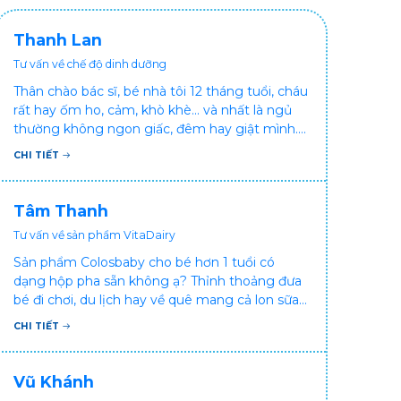
Thanh Lan
Tư vấn về chế độ dinh dưỡng
Thân chào bác sĩ, bé nhà tôi 12 tháng tuổi, cháu
rất hay ốm ho, cảm, khò khè... và nhất là ngủ
thường không ngon giấc, đêm hay giật mình.
Vậy xin hỏi bác sĩ, bé bị tình trạng vậy nên làm
CHI TIẾT
sao để con khỏe mạnh và ngủ ngon giấc hơn
ạ? Thấy cháu vậy gia đình ai cũng xót, mẹ cũng
cực vì chăm cháu hay ốm ạ?. Cảm ơn bác sĩ.
Tâm Thanh
Tư vấn về sản phẩm VitaDairy
Sản phẩm Colosbaby cho bé hơn 1 tuổi có
dạng hộp pha sẵn không ạ? Thỉnh thoảng đưa
bé đi chơi, du lịch hay về quê mang cả lon sữa
khá bất tiện mà mình không muốn đổi cho bé
CHI TIẾT
dùng sữa tươi hộp khác sợ bé nạ sữa ảnh
hưởng sức khỏe!
Vũ Khánh