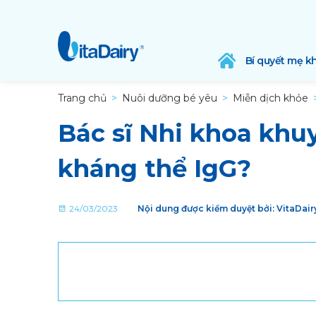
Bí quyết mẹ k
Trang chủ
Nuôi dưỡng bé yêu
Miễn dịch khỏe
Bác sĩ Nhi khoa khuy
kháng thể IgG?
24/03/2023
Nội dung được kiểm duyệt bởi: VitaDai