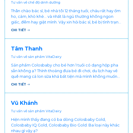
Tư vấn về chế độ dinh dưỡng
Thân chào bác sĩ, bé nhà tôi 12 tháng tuổi, cháu rất hay ốm
ho, cảm, khò khè... và nhất là ngủ thường không ngon
giấc, đêm hay giật mình. Vậy xin hỏi bác sĩ, bé bị tình trạng
vậy nên làm sao để con khỏe mạnh và ngủ ngon giấc hơn
CHI TIẾT
ạ? Thấy cháu vậy gia đình ai cũng xót, mẹ cũng cực vì
chăm cháu hay ốm ạ?. Cảm ơn bác sĩ.
Tâm Thanh
Tư vấn về sản phẩm VitaDairy
Sản phẩm Colosbaby cho bé hơn 1 tuổi có dạng hộp pha
sẵn không ạ? Thỉnh thoảng đưa bé đi chơi, du lịch hay về
quê mang cả lon sữa khá bất tiện mà mình không muốn
đổi cho bé dùng sữa tươi hộp khác sợ bé nạ sữa ảnh
CHI TIẾT
hưởng sức khỏe!
Vũ Khánh
Tư vấn về sản phẩm VitaDairy
Hiện mình thấy đang có ba dòng Colosbaby Gold,
Colosbaby IQ Gold, Colosbaby Bio Gold. Ba loại này khác
nhau gì vậy ạ?