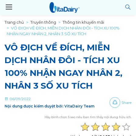
Trang chủ
Truyền thông
Thông tin khuyến mãi
VÔ ĐỊCH VỀ ĐÍCH, MIỄN DỊCH NHÂN ĐÔI - TÍCH XU 100%
NHẬN NGAY NHÂN 2, NHÂN 3 SỐ XU TÍCH
VÔ ĐỊCH VỀ ĐÍCH, MIỄN
DỊCH NHÂN ĐÔI - TÍCH XU
100% NHẬN NGAY NHÂN 2,
NHÂN 3 SỐ XU TÍCH
06/09/2022
Share
Nội dung được kiểm duyệt bởi: VitaDairy Team
Hãy bình chọn 5 sao nếu bạn tìm thấy nội dung hữu ích.