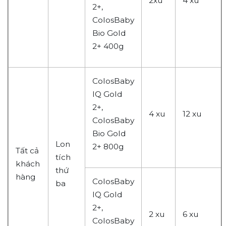
2xu
4 xu
2+,
ColosBaby
Bio Gold
2+
400g
ColosBaby
IQ Gold
2+,
4 xu
12 xu
ColosBaby
Bio Gold
Lon
2+
800g
Tất cả
tích
khách
thứ
hàng
ColosBaby
ba
IQ Gold
2+,
2 xu
6 xu
ColosBaby