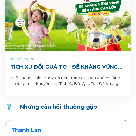
16/01/2026
TÍCH XU ĐỔI QUÀ TO - ĐỀ KHÁNG VỮNG
VÀNG, NỀN TẢNG CAO LỚN CÙNG SỮA BỘT
Nhãn hàng ColosBaby xin trân trọng gửi đến Khách hàng
PHA SẴN COLOSBABY
chương trình khuyến mại Tích Xu Đổi Quà To - Đề Kháng
Vững Vàng, Nền Tảng Cao Lớn. Thông tin Chương trình
khuyến mại dành cho Khách hàng trên ứng dụng VitaDairy
Đổi muỗng nhận quà như sau:
Những câu hỏi thường gặp
Thanh Lan