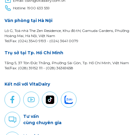
Email:
cskh@vitadairy.com.vn
Hotline:
1900 633 559
Văn phòng tại Hà Nội
Lô G, Toà nhà The Zen Residence, Khu đô thị Gamuda Gardens, Phường
Hoàng Mai, Hà Nội, Việt Nam
Tel/Fax: (024) 3540 9193 -
(024) 3641 0079
Trụ sở tại Tp. Hồ Chí Minh
Tầng 5, 37 Tôn Đức Thắng, Phường Sài Gòn, Tp. Hồ Chí Minh, Việt Nam
Tel/Fax: (028) 39152 111 - (028) 36369658
Kết nối với VitaDairy
Tư vấn
cùng chuyên gia