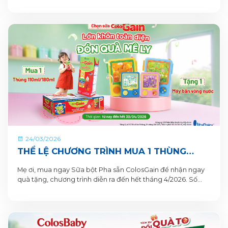
24/03/2026
THỂ LỆ CHƯƠNG TRÌNH MUA 1 THÙNG
TẶNG 1 QUÀ TỪ COLOSGAIN
Mẹ ơi, mua ngay Sữa bột Pha sẵn ColosGain để nhận ngay
quà tặng, chương trình diễn ra đến hết tháng 4/2026. Số
lượng quà tặng có hạn nên mẹ mua ngay để nhận quà liền
tay nhé!