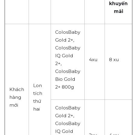
khuyến
mãi
ColosBaby
Gold 2+,
ColosBaby
IQ Gold
4xu
8 xu
2+,
ColosBaby
Bio Gold
Lon
2+
800g
Khách
tích
hàng
thứ
mới
ColosBaby
hai
Gold 2+,
ColosBaby
IQ Gold