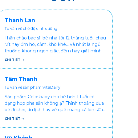
Thanh Lan
Tư vấn về chế độ dinh dưỡng
Thân chào bác sĩ, bé nhà tôi 12 tháng tuổi, cháu
rất hay ốm ho, cảm, khò khè... và nhất là ngủ
thường không ngon giấc, đêm hay giật mình.
Vậy xin hỏi bác sĩ, bé bị tình trạng vậy nên làm
CHI TIẾT
sao để con khỏe mạnh và ngủ ngon giấc hơn
ạ? Thấy cháu vậy gia đình ai cũng xót, mẹ cũng
cực vì chăm cháu hay ốm ạ?. Cảm ơn bác sĩ.
Tâm Thanh
Tư vấn về sản phẩm VitaDairy
Sản phẩm Colosbaby cho bé hơn 1 tuổi có
dạng hộp pha sẵn không ạ? Thỉnh thoảng đưa
bé đi chơi, du lịch hay về quê mang cả lon sữa
khá bất tiện mà mình không muốn đổi cho bé
CHI TIẾT
dùng sữa tươi hộp khác sợ bé nạ sữa ảnh
hưởng sức khỏe!
Vũ Khánh