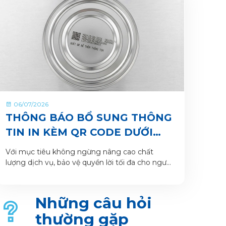
06/07/2026
THÔNG BÁO BỔ SUNG THÔNG
TIN IN KÈM QR CODE DƯỚI
ĐÁY LON VÀ HỘP SẢN PHẨM
Với mục tiêu không ngừng nâng cao chất
lượng dịch vụ, bảo vệ quyền lời tối đa cho người
tiêu dùng và giúp khách hàng xác thực sản
phẩm. VitaDairy xin thông báo bổ sung nội
dung in dưới đáy lon và hộp sản phẩm chi tiết
Những câu hỏi
như sau:
thường gặp