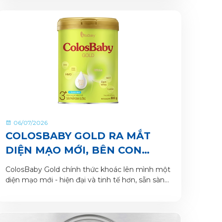
06/07/2026
COLOSBABY GOLD RA MẮT
DIỆN MẠO MỚI, BÊN CON
TRONG HÀNH TRÌNH LỚN
ColosBaby Gold chính thức khoác lên mình một
KHÔN
diện mạo mới - hiện đại và tinh tế hơn, sẵn sàng
là người bạn đồng hành cùng mẹ nâng niu hành
trình khôn lớn của bé yêu.