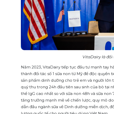
VitaDairy là đối
Năm 2023, VitaDairy tiếp tục đầu tư mạnh tay h
thành đối tác số 1 sữa non từ Mỹ để độc quyền
sản phẩm dinh dưỡng cho trẻ em và người lớn tạ
quý thu trong 24h đầu tiên sau sinh của bò tại
thể IgG cao nhất so với sữa non 48h và sữa non 
tăng trưởng mạnh mẽ về chiến lược, quy mô do
dẫn đầu ngành sữa về Dinh dưỡng miễn dịch, đ
lượng quốc tế cho người tiêu dùng Việt Nam.