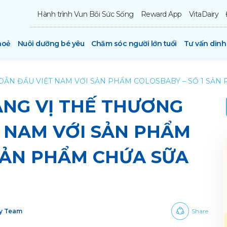
Hành trình Vun Bồi Sức Sống
Reward App
VitaDairy
hoẻ
Nuôi dưỡng bé yêu
Chăm sóc người lớn tuổi
Tư vấn din
 DẪN ĐẦU VIỆT NAM VỚI SẢN PHẨM COLOSBABY – SỐ 1 SẢN
ÀNG VỊ THẾ THƯƠNG
T NAM VỚI SẢN PHẨM
 SẢN PHẨM CHỨA SỮA
ry Team
Share