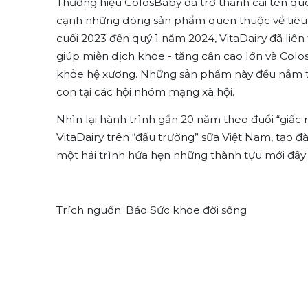
Thương hiệu ColosBaby đã trở thành cái tên qu
cạnh những dòng sản phẩm quen thuộc về tiêu hó
cuối 2023 đến quý 1 năm 2024, VitaDairy đã liên
giúp miễn dịch khỏe - tăng cân cao lớn và Col
khỏe hệ xương. Những sản phẩm này đều nằm t
con tại các hội nhóm mạng xã hội.
Nhìn lại hành trình gần 20 năm theo đuổi “giấc 
VitaDairy trên “đấu trường” sữa Việt Nam, tạo đ
một hải trình hứa hẹn những thành tựu mới đầy 
Trích nguồn: Báo Sức khỏe đời sống