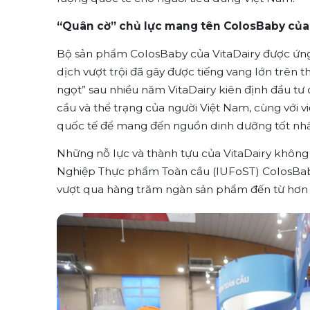
“Quân cờ” chủ lực mang tên ColosBaby của V
Bộ sản phẩm ColosBaby của VitaDairy được ứng
dịch vượt trội đã gây được tiếng vang lớn trên t
ngọt” sau nhiều năm VitaDairy kiên định đầu t
cầu và thể trạng của người Việt Nam, cùng với vi
quốc tế để mang đến nguồn dinh dưỡng tốt nhấ
Những nỗ lực và thành tựu của VitaDairy không c
Nghiệp Thực phẩm Toàn cầu (IUFoST) ColosBab
vượt qua hàng trăm ngàn sản phẩm đến từ hơn 60