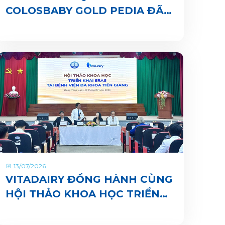
COLOSBABY GOLD PEDIA ĐÃ
CHÍNH THỨC CÓ MẶT TRÊN
ỨNG DỤNG VITADAIRY ĐỔI
MUỖNG NHẬN QUÀ CHUNG
TAY VUN BỒI HÀNH TINH
XANH
13/07/2026
VITADAIRY ĐỒNG HÀNH CÙNG
HỘI THẢO KHOA HỌC TRIỂN
KHAI ERAS TẠI BỆNH VIỆN ĐA
KHOA TIỀN GIANG