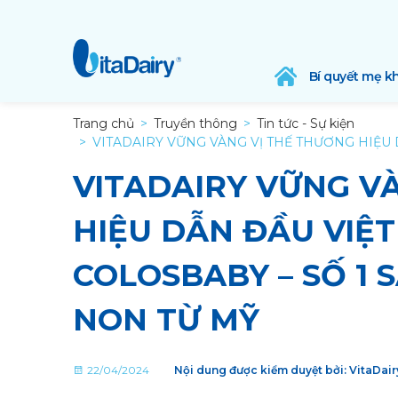
Bí quyết mẹ k
Trang chủ
Truyền thông
Tin tức - Sự kiện
VITADAIRY VỮNG VÀNG VỊ THẾ THƯƠNG HIỆU
VITADAIRY VỮNG V
HIỆU DẪN ĐẦU VIỆ
COLOSBABY – SỐ 1
NON TỪ MỸ
22/04/2024
Nội dung được kiểm duyệt bởi: VitaDai