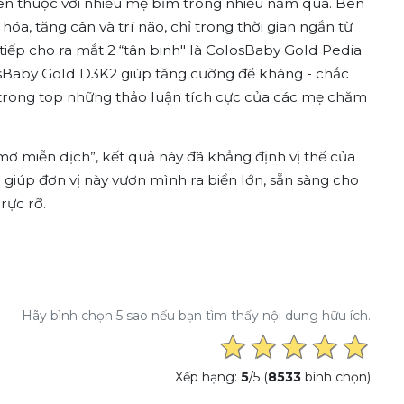
en thuộc với nhiều mẹ bỉm trong nhiều năm qua. Bên
a, tăng cân và trí não, chỉ trong thời gian ngắn từ
 tiếp cho ra mắt 2 “tân binh" là ColosBaby Gold Pedia
osBaby Gold D3K2 giúp tăng cường đề kháng - chắc
rong top những thảo luận tích cực của các mẹ chăm
mơ miễn dịch”, kết quả này đã khẳng định vị thế của
à giúp đơn vị này vươn mình ra biển lớn, sẵn sàng cho
rực rỡ.
Hãy bình chọn 5 sao nếu bạn tìm thấy nội dung hữu ích.
Xếp hạng:
5
/5 (
8533
bình chọn)