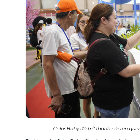
ColosBaby đã trở thành cái tên que