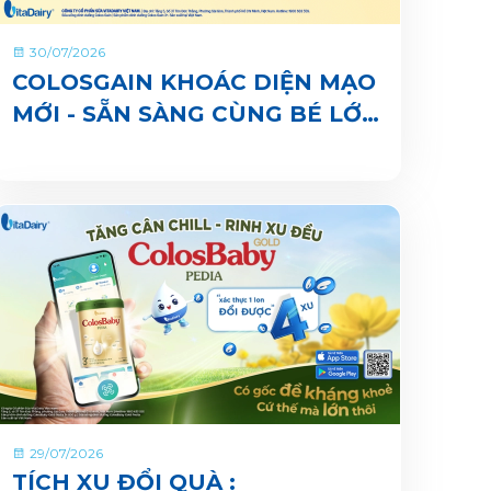
30/07/2026
COLOSGAIN KHOÁC DIỆN MẠO
MỚI - SẴN SÀNG CÙNG BÉ LỚN
KHOẺ ĐỦ CÂN, VUI ĐI NHÀ
TRẺ
29/07/2026
TÍCH XU ĐỔI QUÀ :