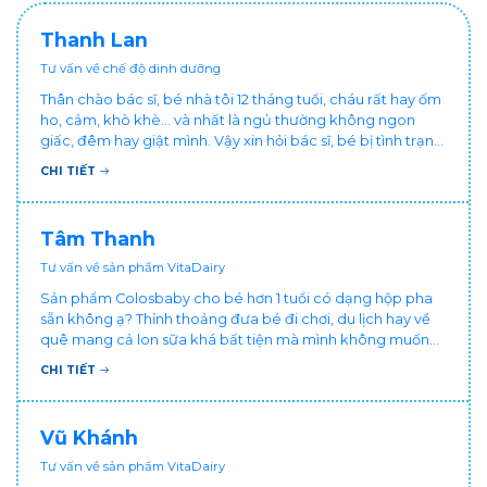
Thanh Lan
Tư vấn về chế độ dinh dưỡng
Thân chào bác sĩ, bé nhà tôi 12 tháng tuổi, cháu rất hay ốm
ho, cảm, khò khè... và nhất là ngủ thường không ngon
giấc, đêm hay giật mình. Vậy xin hỏi bác sĩ, bé bị tình trạng
vậy nên làm sao để con khỏe mạnh và ngủ ngon giấc hơn
CHI TIẾT
ạ? Thấy cháu vậy gia đình ai cũng xót, mẹ cũng cực vì
chăm cháu hay ốm ạ?. Cảm ơn bác sĩ.
Tâm Thanh
Tư vấn về sản phẩm VitaDairy
Sản phẩm Colosbaby cho bé hơn 1 tuổi có dạng hộp pha
sẵn không ạ? Thỉnh thoảng đưa bé đi chơi, du lịch hay về
quê mang cả lon sữa khá bất tiện mà mình không muốn
đổi cho bé dùng sữa tươi hộp khác sợ bé nạ sữa ảnh
CHI TIẾT
hưởng sức khỏe!
Vũ Khánh
Tư vấn về sản phẩm VitaDairy