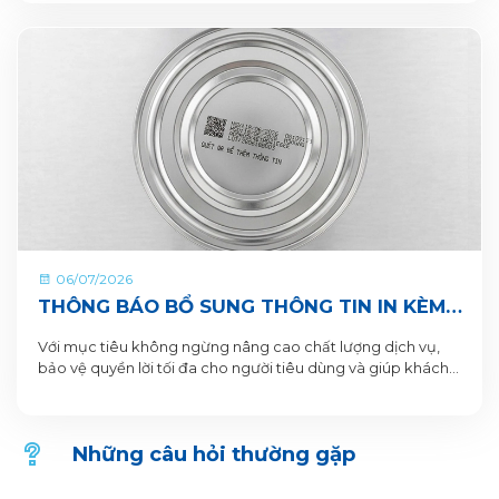
CHUNG TAY VUN BỒI HÀNH TINH XANH
06/07/2026
THÔNG BÁO BỔ SUNG THÔNG TIN IN KÈM
QR CODE DƯỚI ĐÁY LON VÀ HỘP SẢN
Với mục tiêu không ngừng nâng cao chất lượng dịch vụ,
PHẨM
bảo vệ quyền lời tối đa cho người tiêu dùng và giúp khách
hàng xác thực sản phẩm. VitaDairy xin thông báo bổ sung
nội dung in dưới đáy lon và hộp sản phẩm chi tiết như sau:
Những câu hỏi thường gặp