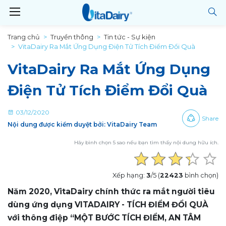
Trang chủ
Truyền thông
Tin tức - Sự kiện
VitaDairy Ra Mắt Ứng Dụng Điện Tử Tích Điểm Đổi Quà
VitaDairy Ra Mắt Ứng Dụng
Điện Tử Tích Điểm Đổi Quà
03/12/2020
Share
Nội dung được kiểm duyệt bởi: VitaDairy Team
Hãy bình chọn 5 sao nếu bạn tìm thấy nội dung hữu ích.
Xếp hạng:
3
/5 (
22423
bình chọn)
Năm 2020, VitaDairy chính thức ra mắt người tiêu
dùng ứng dụng VITADAIRY - TÍCH ĐIỂM ĐỔI QUÀ
với thông điệp “MỘT BƯỚC TÍCH ĐIỂM, AN TÂM