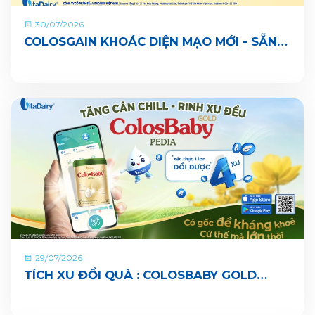
30/07/2026
COLOSGAIN KHOÁC DIỆN MẠO MỚI - SẴN
SÀNG CÙNG BÉ LỚN KHOẺ ĐỦ CÂN, VUI ĐI
NHÀ TRẺ
29/07/2026
TÍCH XU ĐỔI QUÀ : COLOSBABY GOLD
PEDIA ĐÃ CHÍNH THỨC CÓ MẶT TRÊN ỨNG
DỤNG VITADAIRY ĐỔI MUỖNG NHẬN QUÀ