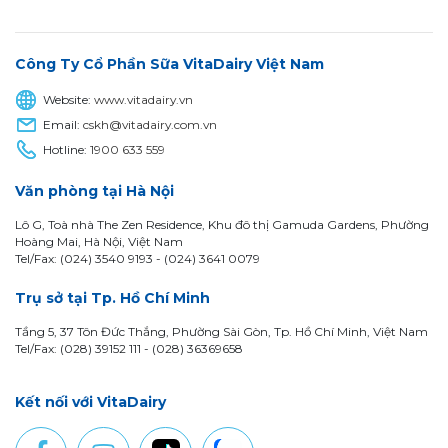
Công Ty Cổ Phần Sữa VitaDairy Việt Nam
Website:
www.vitadairy.vn
Email:
cskh@vitadairy.com.vn
Hotline:
1900 633 559
Văn phòng tại Hà Nội
Lô G, Toà nhà The Zen Residence, Khu đô thị Gamuda Gardens, Phường
Hoàng Mai, Hà Nội, Việt Nam
Tel/Fax: (024) 3540 9193 -
(024) 3641 0079
Trụ sở tại Tp. Hồ Chí Minh
Tầng 5, 37 Tôn Đức Thắng, Phường Sài Gòn, Tp. Hồ Chí Minh, Việt Nam
Tel/Fax: (028) 39152 111 - (028) 36369658
Kết nối với VitaDairy