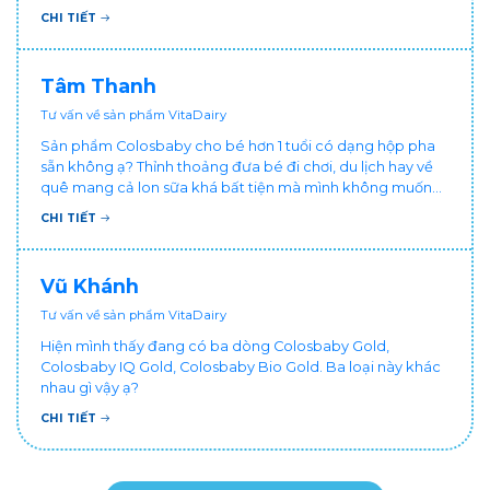
vậy nên làm sao để con khỏe mạnh và ngủ ngon giấc hơn
CHI TIẾT
ạ? Thấy cháu vậy gia đình ai cũng xót, mẹ cũng cực vì
chăm cháu hay ốm ạ?. Cảm ơn bác sĩ.
Tâm Thanh
Tư vấn về sản phẩm VitaDairy
Sản phẩm Colosbaby cho bé hơn 1 tuổi có dạng hộp pha
sẵn không ạ? Thỉnh thoảng đưa bé đi chơi, du lịch hay về
quê mang cả lon sữa khá bất tiện mà mình không muốn
đổi cho bé dùng sữa tươi hộp khác sợ bé nạ sữa ảnh
CHI TIẾT
hưởng sức khỏe!
Vũ Khánh
Tư vấn về sản phẩm VitaDairy
Hiện mình thấy đang có ba dòng Colosbaby Gold,
Colosbaby IQ Gold, Colosbaby Bio Gold. Ba loại này khác
nhau gì vậy ạ?
CHI TIẾT