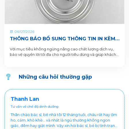
06/07/2026
THÔNG BÁO BỔ SUNG THÔNG TIN IN KÈM
QR CODE DƯỚI ĐÁY LON VÀ HỘP SẢN
Với mục tiêu không ngừng nâng cao chất lượng dịch vụ,
PHẨM
bảo vệ quyền lời tối đa cho người tiêu dùng và giúp khách
hàng xác thực sản phẩm. VitaDairy xin thông báo bổ sung
nội dung in dưới đáy lon và hộp sản phẩm chi tiết như sau:
Những câu hỏi thường gặp
Thanh Lan
Tư vấn về chế độ dinh dưỡng
Thân chào bác sĩ, bé nhà tôi 12 tháng tuổi, cháu rất hay ốm
ho, cảm, khò khè... và nhất là ngủ thường không ngon
giấc, đêm hay giật mình. Vậy xin hỏi bác sĩ, bé bị tình trạng