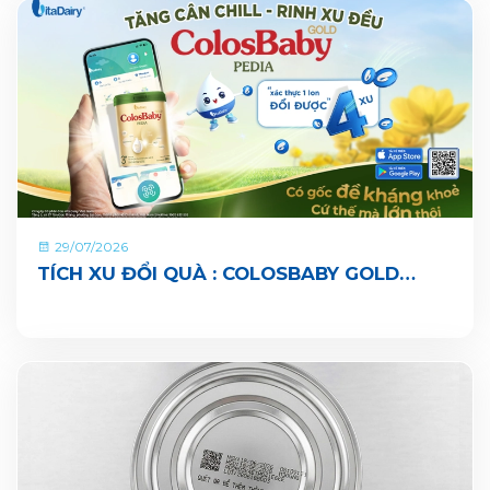
29/07/2026
TÍCH XU ĐỔI QUÀ : COLOSBABY GOLD
PEDIA ĐÃ CHÍNH THỨC CÓ MẶT TRÊN ỨNG
DỤNG VITADAIRY ĐỔI MUỖNG NHẬN QUÀ
CHUNG TAY VUN BỒI HÀNH TINH XANH