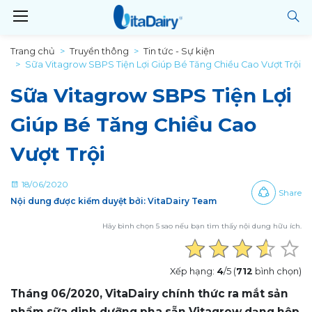
Trang chủ
Truyền thông
Tin tức - Sự kiện
Sữa Vitagrow SBPS Tiện Lợi Giúp Bé Tăng Chiều Cao Vượt Trội
Sữa Vitagrow SBPS Tiện Lợi
Giúp Bé Tăng Chiều Cao
Vượt Trội
18/06/2020
Share
Nội dung được kiểm duyệt bởi: VitaDairy Team
Hãy bình chọn 5 sao nếu bạn tìm thấy nội dung hữu ích.
Xếp hạng:
4
/5 (
712
bình chọn)
Tháng 06/2020, VitaDairy chính thức ra mắt sản
phẩm sữa dinh dưỡng pha sẵn Vitagrow dạng hộp