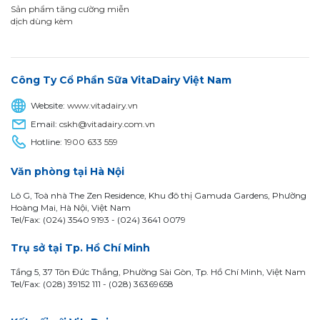
Sản phẩm tăng cường miễn
dịch dùng kèm
Công Ty Cổ Phần Sữa VitaDairy Việt Nam
Website:
www.vitadairy.vn
Email:
cskh@vitadairy.com.vn
Hotline:
1900 633 559
Văn phòng tại Hà Nội
Lô G, Toà nhà The Zen Residence, Khu đô thị Gamuda Gardens, Phường
Hoàng Mai, Hà Nội, Việt Nam
Tel/Fax: (024) 3540 9193 -
(024) 3641 0079
Trụ sở tại Tp. Hồ Chí Minh
Tầng 5, 37 Tôn Đức Thắng, Phường Sài Gòn, Tp. Hồ Chí Minh, Việt Nam
Tel/Fax: (028) 39152 111 - (028) 36369658