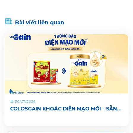
Bài viết liên quan
30/07/2026
COLOSGAIN KHOÁC DIỆN MẠO MỚI - SẴN
SÀNG CÙNG BÉ LỚN KHOẺ ĐỦ CÂN, VUI ĐI
NHÀ TRẺ