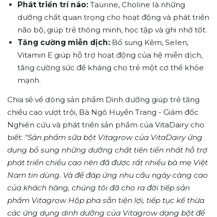
Phát triển trí não:
Taurine, Choline là những
dưỡng chất quan trọng cho hoạt động và phát triển
não bộ, giúp trẻ thông minh, học tập và ghi nhớ tốt.
Tăng cường miễn dịch:
Bổ sung Kẽm, Selen,
Vitamin E giúp hỗ trợ hoạt động của hệ miễn dịch,
tăng cường sức đề kháng cho trẻ một cơ thể khỏe
mạnh.
Chia sẻ về dòng sản phẩm Dinh dưỡng giúp trẻ tăng
chiều cao vượt trội, Bà Ngô Huyền Trang - Giám đốc
Nghiên cứu và phát triển sản phẩm của VitaDairy cho
biết:
“Sản phẩm sữa bột Vitagrow của VitaDairy ứng
dụng bổ sung những dưỡng chất tiên tiến nhất hỗ trợ
phát triển chiều cao nên đã được rất nhiều bà mẹ Việt
Nam tin dùng. Và để đáp ứng nhu cầu ngày càng cao
của khách hàng, chúng tôi đã cho ra đời tiếp sản
phẩm Vitagrow Hộp pha sẵn tiện lợi, tiếp tục kế thừa
các ứng dụng dinh dưỡng của Vitagrow dạng bột để