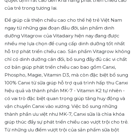
quyết định rất cao đến khả năng phát triển chiều cao
của trẻ trong tương lai.
Để giúp cải thiện chiều cao cho thế hệ trẻ Việt Nam
ngay từ những giai đoạn đầu đời, sản phẩm dinh
dưỡng Vitagrow của Vitadairy hiện nay đang được
nhiều mẹ lựa chọn để cung cấp dinh dưỡng tốt nhất
hỗ trợ phát triển chiều cao. Sản phẩm Vitagrow không
chỉ có dinh dưỡng cân đối, bổ sung đầy đủ các vi chất
cơ bản giúp phát triển chiều cao bao gồm Canxi,
Phospho, Magie, Vitamin D3, mà còn đặc biệt bổ sung
100% Canxi từ sữa giúp hỗ trợ quá trình hấp thu Canxi
hiệu quả và thành phần MK-7 - Vitamin K2 tự nhiên -
có vai trò đặc biệt quan trọng giúp tăng huy động và
vận chuyển Canxi vào xương. Việc bổ sung những
thành phần ưu việt như MK-7, Canxi sữa là chìa khóa
giúp thúc đẩy sự phát triển chiều cao vượt trội cho trẻ.
Từ những ưu điểm vượt trội của sản phẩm sữa bột