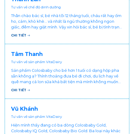
Tư vấn về chế độ dinh dưỡng
Thân chào bác sĩ, bé nhà tôi 12 tháng tuổi, cháu rất hay ốm
ho, cảm, khò khè... và nhất là ngủ thường không ngon
giấc, đêm hay giật mình. Vậy xin hỏi bác sĩ, bé bị tình trạng
vậy nên làm sao để con khỏe mạnh và ngủ ngon giấc hơn
CHI TIẾT
ạ? Thấy cháu vậy gia đình ai cũng xót, mẹ cũng cực vì
chăm cháu hay ốm ạ?. Cảm ơn bác sĩ.
Tâm Thanh
Tư vấn về sản phẩm VitaDairy
Sản phẩm Colosbaby cho bé hơn 1 tuổi có dạng hộp pha
sẵn không ạ? Thỉnh thoảng đưa bé đi chơi, du lịch hay về
quê mang cả lon sữa khá bất tiện mà mình không muốn
đổi cho bé dùng sữa tươi hộp khác sợ bé nạ sữa ảnh
CHI TIẾT
hưởng sức khỏe!
Vũ Khánh
Tư vấn về sản phẩm VitaDairy
Hiện mình thấy đang có ba dòng Colosbaby Gold,
Colosbaby IQ Gold, Colosbaby Bio Gold. Ba loại này khác