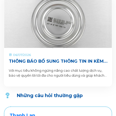
06/07/2026
THÔNG BÁO BỔ SUNG THÔNG TIN IN KÈM
QR CODE DƯỚI ĐÁY LON VÀ HỘP SẢN
Với mục tiêu không ngừng nâng cao chất lượng dịch vụ,
PHẨM
bảo vệ quyền lời tối đa cho người tiêu dùng và giúp khách
hàng xác thực sản phẩm. VitaDairy xin thông báo bổ sung
nội dung in dưới đáy lon và hộp sản phẩm chi tiết như sau:
Những câu hỏi thường gặp
Thanh Lan