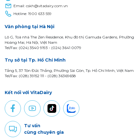
Email:
cskh@vitadairy.com.vn
Hotline:
1900 633 559
Văn phòng tại Hà Nội
Lô G, Toà nhà The Zen Residence, Khu đô thị Gamuda Gardens, Phường
Hoàng Mai, Hà Nội, Việt Nam
Tel/Fax: (024) 3540 9193 -
(024) 3641 0079
Trụ sở tại Tp. Hồ Chí Minh
Tầng 5, 37 Tôn Đức Thắng, Phường Sài Gòn, Tp. Hồ Chí Minh, Việt Nam
Tel/Fax: (028) 39152 111 - (028) 36369658
Kết nối với VitaDairy
Tư vấn
cùng chuyên gia