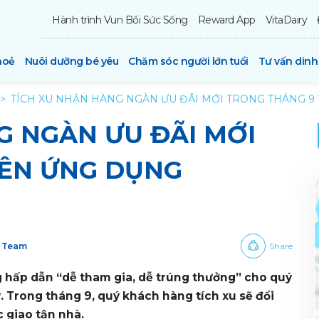
Hành trình Vun Bồi Sức Sống
Reward App
VitaDairy
hoẻ
Nuôi dưỡng bé yêu
Chăm sóc người lớn tuổi
Tư vấn din
TÍCH XU NHẬN HÀNG NGÀN ƯU ĐÃI MỚI TRONG THÁNG 9
G NGÀN ƯU ĐÃI MỚI
RÊN ỨNG DỤNG
y Team
Share
hấp dẫn “dễ tham gia, dễ trúng thưởng” cho quý
 Trong tháng 9, quý khách hàng tích xu sẽ đổi
c giao tận nhà.