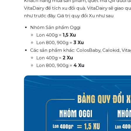
Khách hàng mua sản phẩm, quét mã QR dưới đ
VitaDairy để tích xu đổi quà. VitaDairy sẽ giao 
như trước đây. Giá trị quy đổi Xu như sau
Nhóm Sản phẩm Oggi
Lon 400g =
1,5 Xu
Lon 800, 900g =
3 Xu
Các sản phẩm khác: ColosBaby, Calokid, Vita
Lon 400g =
2 Xu
Lon 800, 900g =
4 Xu