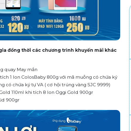
gia đồng thời các chương trình khuyến mãi khác
òng quay May mắn
 tích 1 lon ColosBaby 800g với mã muỗng có chứa ký
g có chứa ký tự VA ( cơ hội trúng vàng SJC 9999)
old 110ml khi tích 8 lon Oggi Gold 900gr
Kid 900gr