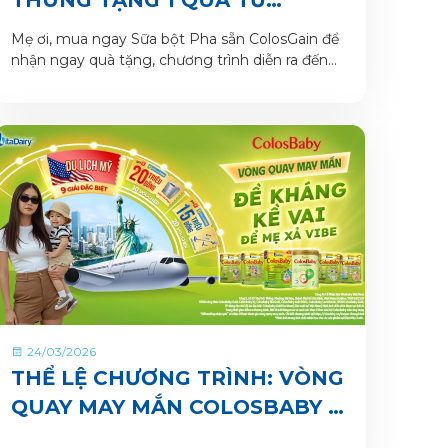
COLOSGAIN
Mẹ ơi, mua ngay Sữa bột Pha sẵn ColosGain để
nhận ngay quà tặng, chương trình diễn ra đến
hết tháng 4/2026. Số lượng quà tặng có hạn
nên mẹ mua ngay để nhận quà liền tay nhé!
24/03/2026
THỂ LỆ CHƯƠNG TRÌNH: VÒNG
QUAY MAY MẮN COLOSBABY –
ĐỀ KHÁNG KỀ VAI, ĐỂ MẸ XẢ