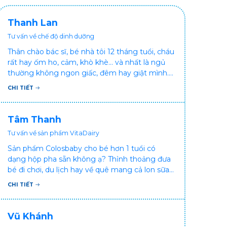
Thanh Lan
Tư vấn về chế độ dinh dưỡng
Thân chào bác sĩ, bé nhà tôi 12 tháng tuổi, cháu
rất hay ốm ho, cảm, khò khè... và nhất là ngủ
thường không ngon giấc, đêm hay giật mình.
Vậy xin hỏi bác sĩ, bé bị tình trạng vậy nên làm
CHI TIẾT
sao để con khỏe mạnh và ngủ ngon giấc hơn
ạ? Thấy cháu vậy gia đình ai cũng xót, mẹ cũng
cực vì chăm cháu hay ốm ạ?. Cảm ơn bác sĩ.
Tâm Thanh
Tư vấn về sản phẩm VitaDairy
Sản phẩm Colosbaby cho bé hơn 1 tuổi có
dạng hộp pha sẵn không ạ? Thỉnh thoảng đưa
bé đi chơi, du lịch hay về quê mang cả lon sữa
khá bất tiện mà mình không muốn đổi cho bé
CHI TIẾT
dùng sữa tươi hộp khác sợ bé nạ sữa ảnh
hưởng sức khỏe!
Vũ Khánh