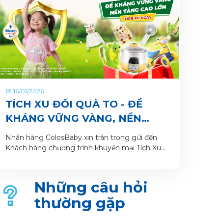
16/01/2026
TÍCH XU ĐỔI QUÀ TO - ĐỀ
KHÁNG VỮNG VÀNG, NỀN
TẢNG CAO LỚN CÙNG SỮA
Nhãn hàng ColosBaby xin trân trọng gửi đến
BỘT PHA SẴN COLOSBABY
Khách hàng chương trình khuyến mại Tích Xu
Đổi Quà To - Đề Kháng Vững Vàng, Nền Tảng
Cao Lớn. Thông tin Chương trình khuyến mại
dành cho Khách hàng trên ứng dụng VitaDairy
Những câu hỏi
Đổi muỗng nhận quà như sau:
thường gặp