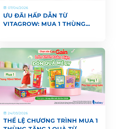
07/04/2026
ƯU ĐÃI HẤP DẪN TỪ
VITAGROW: MUA 1 THÙNG
TẶNG 1 QUÀ
24/03/2026
THỂ LỆ CHƯƠNG TRÌNH MUA 1
THÙNG TẶNG 1 QUÀ TỪ