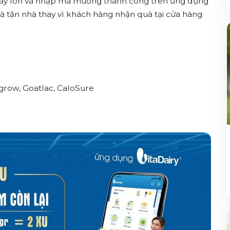
áy lon và nhập mã muỗng thành công trên ứng dụng
quà tận nhà thay vì khách hàng nhận quà tại cửa hàng
grow, Goatlac, CaloSure