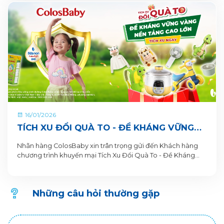
16/01/2026
TÍCH XU ĐỔI QUÀ TO - ĐỀ KHÁNG VỮNG
VÀNG, NỀN TẢNG CAO LỚN CÙNG SỮA BỘT
Nhãn hàng ColosBaby xin trân trọng gửi đến Khách hàng
PHA SẴN COLOSBABY
chương trình khuyến mại Tích Xu Đổi Quà To - Đề Kháng
Vững Vàng, Nền Tảng Cao Lớn. Thông tin Chương trình
khuyến mại dành cho Khách hàng trên ứng dụng VitaDairy
Đổi muỗng nhận quà như sau:
Những câu hỏi thường gặp