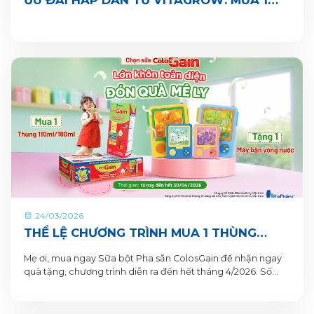
ƯU ĐÃI HẤP DẪN TỪ VITAGROW: MUA 1
THÙNG TẶNG 1 QUÀ
24/03/2026
THỂ LỆ CHƯƠNG TRÌNH MUA 1 THÙNG
TẶNG 1 QUÀ TỪ COLOSGAIN
Mẹ ơi, mua ngay Sữa bột Pha sẵn ColosGain để nhận ngay
quà tặng, chương trình diễn ra đến hết tháng 4/2026. Số
lượng quà tặng có hạn nên mẹ mua ngay để nhận quà liền
tay nhé!