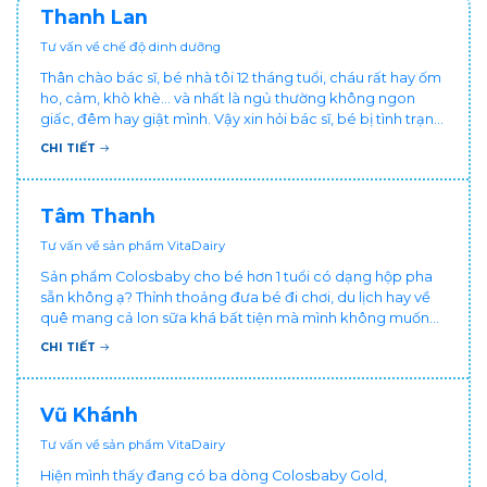
Thanh Lan
Tư vấn về chế độ dinh dưỡng
Thân chào bác sĩ, bé nhà tôi 12 tháng tuổi, cháu rất hay ốm
ho, cảm, khò khè... và nhất là ngủ thường không ngon
giấc, đêm hay giật mình. Vậy xin hỏi bác sĩ, bé bị tình trạng
vậy nên làm sao để con khỏe mạnh và ngủ ngon giấc hơn
CHI TIẾT
ạ? Thấy cháu vậy gia đình ai cũng xót, mẹ cũng cực vì
chăm cháu hay ốm ạ?. Cảm ơn bác sĩ.
Tâm Thanh
Tư vấn về sản phẩm VitaDairy
Sản phẩm Colosbaby cho bé hơn 1 tuổi có dạng hộp pha
sẵn không ạ? Thỉnh thoảng đưa bé đi chơi, du lịch hay về
quê mang cả lon sữa khá bất tiện mà mình không muốn
đổi cho bé dùng sữa tươi hộp khác sợ bé nạ sữa ảnh
CHI TIẾT
hưởng sức khỏe!
Vũ Khánh
Tư vấn về sản phẩm VitaDairy
Hiện mình thấy đang có ba dòng Colosbaby Gold,