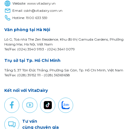
Website:
www.vitadairy.vn
Email:
cskh@vitadairy.com.vn
Hotline:
1900 633 559
Văn phòng tại Hà Nội
Lô G, Toà nhà The Zen Residence, Khu đô thị Gamuda Gardens, Phường
Hoàng Mai, Hà Nội, Việt Nam
Tel/Fax: (024) 3540 9193 -
(024) 3641 0079
Trụ sở tại Tp. Hồ Chí Minh
Tầng 5, 37 Tôn Đức Thắng, Phường Sài Gòn, Tp. Hồ Chí Minh, Việt Nam
Tel/Fax: (028) 39152 111 - (028) 36369658
Kết nối với VitaDairy
Tư vấn
cùng chuyên gia