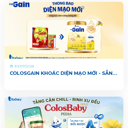
30/07/2026
COLOSGAIN KHOÁC DIỆN MẠO MỚI - SẴN
SÀNG CÙNG BÉ LỚN KHOẺ ĐỦ CÂN, VUI ĐI
NHÀ TRẺ