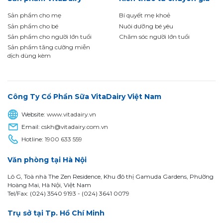
Sản phẩm cho mẹ
Bí quyết mẹ khoẻ
Sản phẩm cho bé
Nuôi dưỡng bé yêu
Sản phẩm cho người lớn tuổi
Chăm sóc người lớn tuổi
Sản phẩm tăng cường miễn
dịch dùng kèm
Công Ty Cổ Phần Sữa VitaDairy Việt Nam
Website:
www.vitadairy.vn
Email:
cskh@vitadairy.com.vn
Hotline:
1900 633 559
Văn phòng tại Hà Nội
Lô G, Toà nhà The Zen Residence, Khu đô thị Gamuda Gardens, Phường
Hoàng Mai, Hà Nội, Việt Nam
Tel/Fax: (024) 3540 9193 -
(024) 3641 0079
Trụ sở tại Tp. Hồ Chí Minh