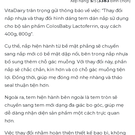
Xếp hạng:
5
/5 (
3383
bình chọn)
VitaDairy trân trọng gửi thông báo về việc: “Thay đổi
nắp nhựa và thay đổi hình dáng tem dán nắp sử dụng
cho bộ sản phẩm ColosBaby Lactoferrin, quy cách
400g, 800g”.
Cụ thể, nắp hiện hành từ bề mặt phẳng sẽ chuyển
sang nắp mới có bề mặt dập nổi, bên trong nắp nhựa
bổ sung thêm chỗ gác muỗng. Với thay đổi này, phần
nắp sẽ chắc chắn, kín hơn và có chỗ gác muỗng tiện
lợi. Đồng thời, giúp mẹ đóng mở nhẹ nhàng và tháo
seal thuận tiện hơn.
Ngoài ra, tem hiện hành bên ngoài là tem tròn sẽ
chuyển sang tem mới dạng đa giác bo góc, giúp mẹ
dễ dàng nhận diện sản phẩm một cách trực quan
hơn.
Việc thay đổi nhằm hoàn thiện thiết kế bao bì, không