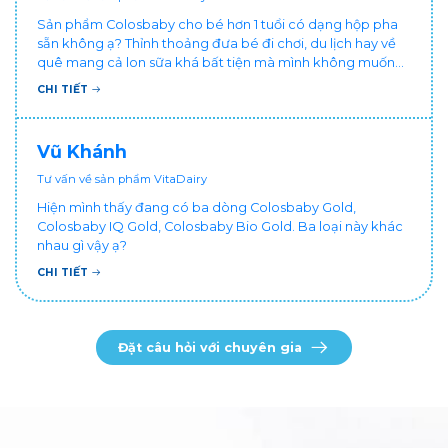
Sản phẩm Colosbaby cho bé hơn 1 tuổi có dạng hộp pha
sẵn không ạ? Thỉnh thoảng đưa bé đi chơi, du lịch hay về
quê mang cả lon sữa khá bất tiện mà mình không muốn
đổi cho bé dùng sữa tươi hộp khác sợ bé nạ sữa ảnh
CHI TIẾT
hưởng sức khỏe!
Vũ Khánh
Tư vấn về sản phẩm VitaDairy
Hiện mình thấy đang có ba dòng Colosbaby Gold,
Colosbaby IQ Gold, Colosbaby Bio Gold. Ba loại này khác
nhau gì vậy ạ?
CHI TIẾT
Đặt câu hỏi với chuyên gia