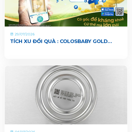
29/07/2026
TÍCH XU ĐỔI QUÀ : COLOSBABY GOLD
PEDIA ĐÃ CHÍNH THỨC CÓ MẶT TRÊN ỨNG
DỤNG VITADAIRY ĐỔI MUỖNG NHẬN QUÀ
CHUNG TAY VUN BỒI HÀNH TINH XANH
06/07/2026