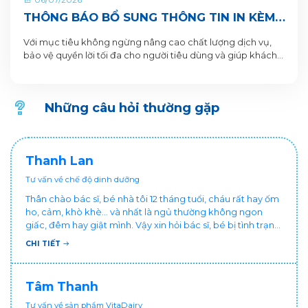
THÔNG BÁO BỔ SUNG THÔNG TIN IN KÈM
QR CODE DƯỚI ĐÁY LON VÀ HỘP SẢN
Với mục tiêu không ngừng nâng cao chất lượng dịch vụ,
PHẨM
bảo vệ quyền lời tối đa cho người tiêu dùng và giúp khách
hàng xác thực sản phẩm. VitaDairy xin thông báo bổ sung
nội dung in dưới đáy lon và hộp sản phẩm chi tiết như sau:
Những câu hỏi thường gặp
Thanh Lan
Tư vấn về chế độ dinh dưỡng
Thân chào bác sĩ, bé nhà tôi 12 tháng tuổi, cháu rất hay ốm
ho, cảm, khò khè... và nhất là ngủ thường không ngon
giấc, đêm hay giật mình. Vậy xin hỏi bác sĩ, bé bị tình trạng
vậy nên làm sao để con khỏe mạnh và ngủ ngon giấc hơn
CHI TIẾT
ạ? Thấy cháu vậy gia đình ai cũng xót, mẹ cũng cực vì
chăm cháu hay ốm ạ?. Cảm ơn bác sĩ.
Tâm Thanh
Tư vấn về sản phẩm VitaDairy