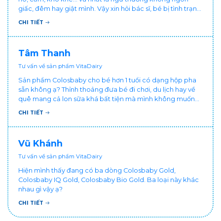
giấc, đêm hay giật mình. Vậy xin hỏi bác sĩ, bé bị tình trạng
vậy nên làm sao để con khỏe mạnh và ngủ ngon giấc hơn
CHI TIẾT
ạ? Thấy cháu vậy gia đình ai cũng xót, mẹ cũng cực vì
chăm cháu hay ốm ạ?. Cảm ơn bác sĩ.
Tâm Thanh
Tư vấn về sản phẩm VitaDairy
Sản phẩm Colosbaby cho bé hơn 1 tuổi có dạng hộp pha
sẵn không ạ? Thỉnh thoảng đưa bé đi chơi, du lịch hay về
quê mang cả lon sữa khá bất tiện mà mình không muốn
đổi cho bé dùng sữa tươi hộp khác sợ bé nạ sữa ảnh
CHI TIẾT
hưởng sức khỏe!
Vũ Khánh
Tư vấn về sản phẩm VitaDairy
Hiện mình thấy đang có ba dòng Colosbaby Gold,
Colosbaby IQ Gold, Colosbaby Bio Gold. Ba loại này khác
nhau gì vậy ạ?
CHI TIẾT