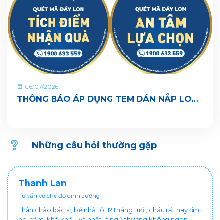
06/07/2026
THÔNG BÁO ÁP DỤNG TEM DÁN NẮP LON
TRÊN SẢN PHẨM VITADAIRY
Những câu hỏi thường gặp
Thanh Lan
Tư vấn về chế độ dinh dưỡng
Thân chào bác sĩ, bé nhà tôi 12 tháng tuổi, cháu rất hay ốm
ho, cảm, khò khè... và nhất là ngủ thường không ngon