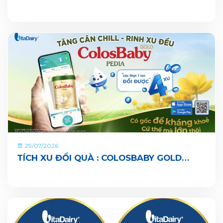
SÀNG CÙNG BÉ LỚN KHOẺ ĐỦ CÂN, VUI ĐI
NHÀ TRẺ
29/07/2026
TÍCH XU ĐỔI QUÀ : COLOSBABY GOLD
PEDIA ĐÃ CHÍNH THỨC CÓ MẶT TRÊN ỨNG
DỤNG VITADAIRY ĐỔI MUỖNG NHẬN QUÀ
CHUNG TAY VUN BỒI HÀNH TINH XANH