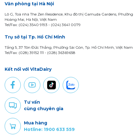
Văn phòng tại Hà Nội
Lô G, Toà nhà The Zen Residence, Khu đô thị Gamuda Gardens, Phường
Hoàng Mai, Hà Nội, Việt Nam
Tel/Fax: (024) 3540 9193 -
(024) 3641 0079
Trụ sở tại Tp. Hồ Chí Minh
Tầng 5, 37 Tôn Đức Thắng, Phường Sài Gòn, Tp. Hồ Chí Minh, Việt Nam
Tel/Fax: (028) 39152 111 - (028) 36369658
Kết nối với VitaDairy
Tư vấn
cùng chuyên gia
Mua hàng
Hotline: 1900 633 559