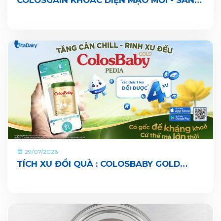
COLOSGAIN KHOÁC DIỆN MẠO MỚI - SẴN
SÀNG CÙNG BÉ LỚN KHOẺ ĐỦ CÂN, VUI ĐI
NHÀ TRẺ
29/07/2026
TÍCH XU ĐỔI QUÀ : COLOSBABY GOLD
PEDIA ĐÃ CHÍNH THỨC CÓ MẶT TRÊN ỨNG
DỤNG VITADAIRY ĐỔI MUỖNG NHẬN QUÀ
CHUNG TAY VUN BỒI HÀNH TINH XANH