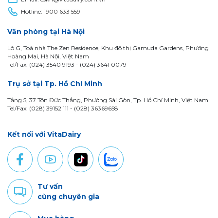
Hotline:
1900 633 559
Văn phòng tại Hà Nội
Lô G, Toà nhà The Zen Residence, Khu đô thị Gamuda Gardens, Phường
Hoàng Mai, Hà Nội, Việt Nam
Tel/Fax: (024) 3540 9193 -
(024) 3641 0079
Trụ sở tại Tp. Hồ Chí Minh
Tầng 5, 37 Tôn Đức Thắng, Phường Sài Gòn, Tp. Hồ Chí Minh, Việt Nam
Tel/Fax: (028) 39152 111 - (028) 36369658
Kết nối với VitaDairy
Tư vấn
cùng chuyên gia