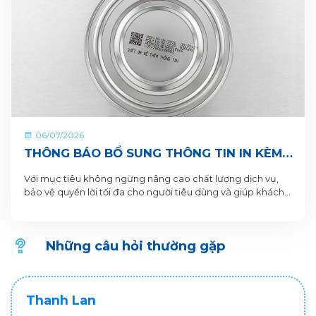
06/07/2026
THÔNG BÁO BỔ SUNG THÔNG TIN IN KÈM
QR CODE DƯỚI ĐÁY LON VÀ HỘP SẢN
Với mục tiêu không ngừng nâng cao chất lượng dịch vụ,
PHẨM
bảo vệ quyền lời tối đa cho người tiêu dùng và giúp khách
hàng xác thực sản phẩm. VitaDairy xin thông báo bổ sung
nội dung in dưới đáy lon và hộp sản phẩm chi tiết như sau:
Những câu hỏi thường gặp
Thanh Lan