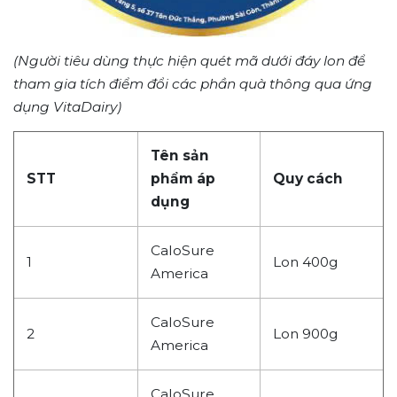
(Người tiêu dùng thực hiện quét mã dưới đáy lon để
tham gia tích điểm đổi các phần quà thông qua ứng
dụng VitaDairy)
Tên sản
STT
phẩm áp
Quy cách
dụng
CaloSure
1
Lon 400g
America
CaloSure
2
Lon 900g
America
CaloSure