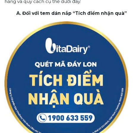
hàng và quy cách cụ thể dưới đây:
A.
Đối
với
tem
dán
nắp
“Tích
điểm
nhận
quà
”