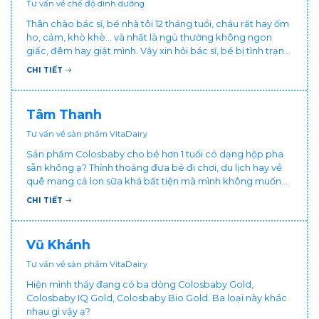
Tư vấn về chế độ dinh dưỡng
Thân chào bác sĩ, bé nhà tôi 12 tháng tuổi, cháu rất hay ốm
ho, cảm, khò khè... và nhất là ngủ thường không ngon
giấc, đêm hay giật mình. Vậy xin hỏi bác sĩ, bé bị tình trạng
vậy nên làm sao để con khỏe mạnh và ngủ ngon giấc hơn
CHI TIẾT
ạ? Thấy cháu vậy gia đình ai cũng xót, mẹ cũng cực vì
chăm cháu hay ốm ạ?. Cảm ơn bác sĩ.
Tâm Thanh
Tư vấn về sản phẩm VitaDairy
Sản phẩm Colosbaby cho bé hơn 1 tuổi có dạng hộp pha
sẵn không ạ? Thỉnh thoảng đưa bé đi chơi, du lịch hay về
quê mang cả lon sữa khá bất tiện mà mình không muốn
đổi cho bé dùng sữa tươi hộp khác sợ bé nạ sữa ảnh
CHI TIẾT
hưởng sức khỏe!
Vũ Khánh
Tư vấn về sản phẩm VitaDairy
Hiện mình thấy đang có ba dòng Colosbaby Gold,
Colosbaby IQ Gold, Colosbaby Bio Gold. Ba loại này khác
nhau gì vậy ạ?