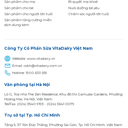
Sản phẩm cho mẹ
Bí quyết mẹ khoẻ
Sản phẩm cho bé
Nuôi dưỡng bé yêu
Sản phẩm cho người lớn tuổi
Chăm sóc người lớn tuổi
Sản phẩm tăng cường miễn
dịch dùng kèm
Công Ty Cổ Phần Sữa VitaDairy Việt Nam
Website:
www.vitadairy.vn
Email:
cskh@vitadairy.com.vn
Hotline:
1900 633 559
Văn phòng tại Hà Nội
Lô G, Toà nhà The Zen Residence, Khu đô thị Gamuda Gardens, Phường
Hoàng Mai, Hà Nội, Việt Nam
Tel/Fax: (024) 3540 9193 -
(024) 3641 0079
Trụ sở tại Tp. Hồ Chí Minh
Tầng 5, 37 Tôn Đức Thắng, Phường Sài Gòn, Tp. Hồ Chí Minh, Việt Nam