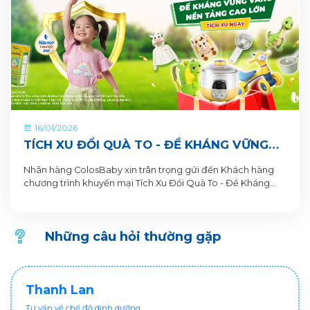
16/01/2026
TÍCH XU ĐỔI QUÀ TO - ĐỀ KHÁNG VỮNG
VÀNG, NỀN TẢNG CAO LỚN CÙNG SỮA BỘT
Nhãn hàng ColosBaby xin trân trọng gửi đến Khách hàng
PHA SẴN COLOSBABY
chương trình khuyến mại Tích Xu Đổi Quà To - Đề Kháng
Vững Vàng, Nền Tảng Cao Lớn. Thông tin Chương trình
khuyến mại dành cho Khách hàng trên ứng dụng VitaDairy
Đổi muỗng nhận quà như sau:
Những câu hỏi thường gặp
Thanh Lan
Tư vấn về chế độ dinh dưỡng