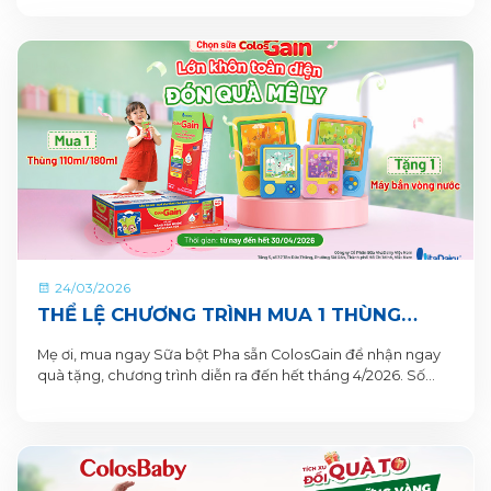
24/03/2026
THỂ LỆ CHƯƠNG TRÌNH MUA 1 THÙNG
TẶNG 1 QUÀ TỪ COLOSGAIN
Mẹ ơi, mua ngay Sữa bột Pha sẵn ColosGain để nhận ngay
quà tặng, chương trình diễn ra đến hết tháng 4/2026. Số
lượng quà tặng có hạn nên mẹ mua ngay để nhận quà liền
tay nhé!