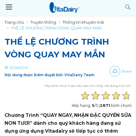
Trang chủ
Truyền thông
Thông tin khuyến mãi
THỂ LỆ CHƯƠNG TRÌNH VÒNG QUAY MAY MẮN
THỂ LỆ CHƯƠNG TRÌNH
VÒNG QUAY MAY MẮN
12/06/2021
Share
Nội dung được kiểm duyệt bởi: VitaDairy Team
Hãy bình chọn 5 sao nếu bạn tìm thấy nội dung hữu ích.
Xếp hạng:
5
/5 (
2871
bình chọn)
Chương Trình “QUAY NGAY, NHẬN ĐẶC QUYỀN SỮA
NON TƯƠI” dành cho quý khách hàng đang sử
dụng ứng dụng Vitadairy sẽ tiếp tục có thêm