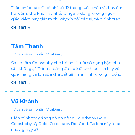
Thân chào bác sĩ, bé nhà tôi 12 tháng tuổi, cháu rất hay ốm
ho, cảm, khò khè... và nhất là ngủ thường không ngon
giấc, đêm hay giật mình. Vậy xin hỏi bác sĩ, bé bị tình trạng
vậy nên làm sao để con khỏe mạnh và ngủ ngon giấc hơn
CHI TIẾT
ạ? Thấy cháu vậy gia đình ai cũng xót, mẹ cũng cực vì
chăm cháu hay ốm ạ?. Cảm ơn bác sĩ.
Tâm Thanh
Tư vấn về sản phẩm VitaDairy
Sản phẩm Colosbaby cho bé hơn 1 tuổi có dạng hộp pha
sẵn không ạ? Thỉnh thoảng đưa bé đi chơi, du lịch hay về
quê mang cả lon sữa khá bất tiện mà mình không muốn
đổi cho bé dùng sữa tươi hộp khác sợ bé nạ sữa ảnh
CHI TIẾT
hưởng sức khỏe!
Vũ Khánh
Tư vấn về sản phẩm VitaDairy
Hiện mình thấy đang có ba dòng Colosbaby Gold,
Colosbaby IQ Gold, Colosbaby Bio Gold. Ba loại này khác
nhau gì vậy ạ?