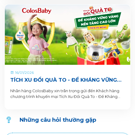
16/01/2026
TÍCH XU ĐỔI QUÀ TO - ĐỀ KHÁNG VỮNG
VÀNG, NỀN TẢNG CAO LỚN CÙNG SỮA BỘT
Nhãn hàng ColosBaby xin trân trọng gửi đến Khách hàng
PHA SẴN COLOSBABY
chương trình khuyến mại Tích Xu Đổi Quà To - Đề Kháng
Vững Vàng, Nền Tảng Cao Lớn. Thông tin Chương trình
khuyến mại dành cho Khách hàng trên ứng dụng VitaDairy
Đổi muỗng nhận quà như sau:
Những câu hỏi thường gặp