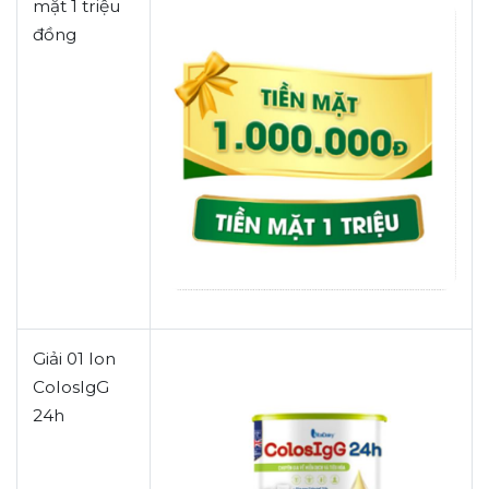
mặt 1 triệu
đồng
Giải
01 lon
ColosIgG
24h