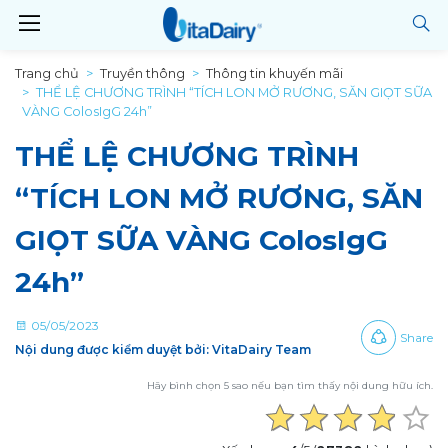
Trang chủ
Truyền thông
Thông tin khuyến mãi
THỂ LỆ CHƯƠNG TRÌNH “TÍCH LON MỞ RƯƠNG, SĂN GIỌT SỮA
VÀNG ColosIgG 24h”
THỂ LỆ CHƯƠNG TRÌNH
“TÍCH LON MỞ RƯƠNG, SĂN
GIỌT SỮA VÀNG ColosIgG
24h”
05/05/2023
Share
Nội dung được kiểm duyệt bởi: VitaDairy Team
Hãy bình chọn 5 sao nếu bạn tìm thấy nội dung hữu ích.