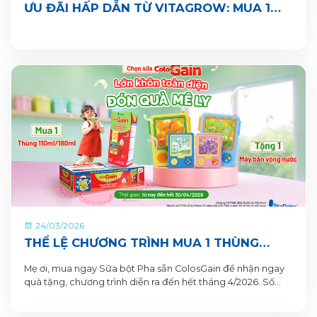
ƯU ĐÃI HẤP DẪN TỪ VITAGROW: MUA 1
THÙNG TẶNG 1 QUÀ
24/03/2026
THỂ LỆ CHƯƠNG TRÌNH MUA 1 THÙNG
TẶNG 1 QUÀ TỪ COLOSGAIN
Mẹ ơi, mua ngay Sữa bột Pha sẵn ColosGain để nhận ngay
quà tặng, chương trình diễn ra đến hết tháng 4/2026. Số
lượng quà tặng có hạn nên mẹ mua ngay để nhận quà liền
tay nhé!