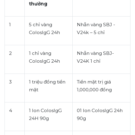
thưởng
1
5 chỉ vàng
Nhẫn vàng SBJ -
ColosIgG 24h
V24k – 5 chỉ
2
1 chỉ vàng
Nhẫn vàng SBJ-
ColosIgG 24h
V24K 1 chỉ
3
1 triệu đồng tiền
Tiền mặt trị giá
mặt
1,000,000 đồng
4
1 lon ColosIgG
01 lon ColosIgG 24h
24H 90g
90g