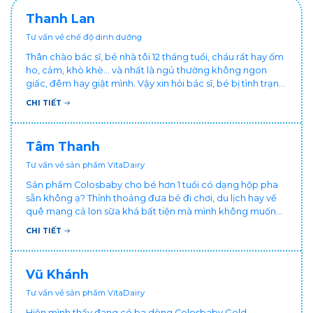
Thanh Lan
Tư vấn về chế độ dinh dưỡng
Thân chào bác sĩ, bé nhà tôi 12 tháng tuổi, cháu rất hay ốm
ho, cảm, khò khè... và nhất là ngủ thường không ngon
giấc, đêm hay giật mình. Vậy xin hỏi bác sĩ, bé bị tình trạng
vậy nên làm sao để con khỏe mạnh và ngủ ngon giấc hơn
CHI TIẾT
ạ? Thấy cháu vậy gia đình ai cũng xót, mẹ cũng cực vì
chăm cháu hay ốm ạ?. Cảm ơn bác sĩ.
Tâm Thanh
Tư vấn về sản phẩm VitaDairy
Sản phẩm Colosbaby cho bé hơn 1 tuổi có dạng hộp pha
sẵn không ạ? Thỉnh thoảng đưa bé đi chơi, du lịch hay về
quê mang cả lon sữa khá bất tiện mà mình không muốn
đổi cho bé dùng sữa tươi hộp khác sợ bé nạ sữa ảnh
CHI TIẾT
hưởng sức khỏe!
Vũ Khánh
Tư vấn về sản phẩm VitaDairy
Hiện mình thấy đang có ba dòng Colosbaby Gold,