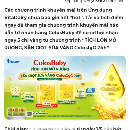
Xếp hạng:
4
/5 (
27382
bình chọn)
Các chương trình khuyến mãi trên Ứng dụng
VitaDairy chưa bao giờ hết “hot”. Tải và tích điểm
ngay để tham gia chương trình khuyến mãi hấp
dẫn từ nhãn hàng ColosBaby để có cơ hội nhận
ngay 5 chỉ vàng từ chương trình “TÍCH LON MỞ
RƯƠNG, SĂN GIỌT SỮA VÀNG ColosIgG 24h”
Thời gian:
Chương trình diễn ra
từ ngày 1/5
đến
hết