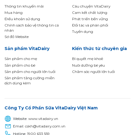
Thông tin khuyến mãi
Câu chuyện VitaDairy
Mua hàng
Cam kết chất lượng
Điều khoản sử dụng
Phát triển bền vững
Chính sách bảo vệ thông tin cá
Đối tác và phân phối
nhân
Tuyển dụng
Sơ đồ Website
Sản phẩm VitaDairy
Kiến thức từ chuyên gia
Sản phẩm cho mẹ
Bí quyết mẹ khoẻ
Sản phẩm cho bé
Nuôi dưỡng bé yêu
Sản phẩm cho người lớn tuổi
Chăm sóc người lớn tuổi
Sản phẩm tăng cường miễn
dịch dùng kèm
Công Ty Cổ Phần Sữa VitaDairy Việt Nam
Website:
www.vitadairy.vn
Email:
cskh@vitadairy.com.vn
Hotline:
1900 633 559