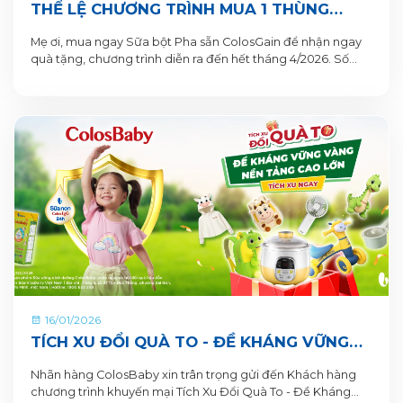
THỂ LỆ CHƯƠNG TRÌNH MUA 1 THÙNG
TẶNG 1 QUÀ TỪ COLOSGAIN
Mẹ ơi, mua ngay Sữa bột Pha sẵn ColosGain để nhận ngay
quà tặng, chương trình diễn ra đến hết tháng 4/2026. Số
lượng quà tặng có hạn nên mẹ mua ngay để nhận quà liền
tay nhé!
16/01/2026
TÍCH XU ĐỔI QUÀ TO - ĐỀ KHÁNG VỮNG
VÀNG, NỀN TẢNG CAO LỚN CÙNG SỮA BỘT
Nhãn hàng ColosBaby xin trân trọng gửi đến Khách hàng
PHA SẴN COLOSBABY
chương trình khuyến mại Tích Xu Đổi Quà To - Đề Kháng