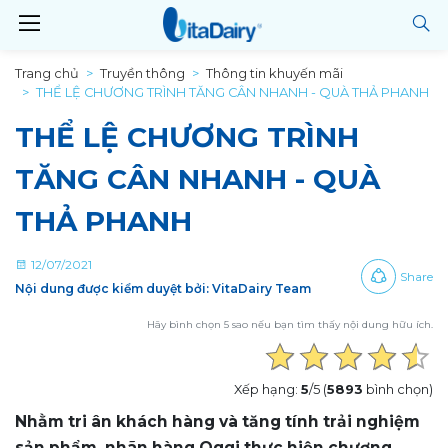
Trang chủ
Truyền thông
Thông tin khuyến mãi
THỂ LỆ CHƯƠNG TRÌNH TĂNG CÂN NHANH - QUÀ THẢ PHANH
THỂ LỆ CHƯƠNG TRÌNH
TĂNG CÂN NHANH - QUÀ
THẢ PHANH
12/07/2021
Share
Nội dung được kiểm duyệt bởi: VitaDairy Team
Hãy bình chọn 5 sao nếu bạn tìm thấy nội dung hữu ích.
Xếp hạng:
5
/5 (
5893
bình chọn)
Nhằm tri ân khách hàng và tăng tính trải nghiệm
sản phẩm, nhãn hàng Oggi thực hiện chương