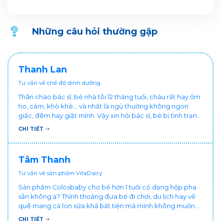
Vững Vàng, Nền Tảng Cao Lớn. Thông tin Chương trình
khuyến mại dành cho Khách hàng trên ứng dụng VitaDairy
Đổi muỗng nhận quà như sau:
Những câu hỏi thường gặp
Thanh Lan
Tư vấn về chế độ dinh dưỡng
Thân chào bác sĩ, bé nhà tôi 12 tháng tuổi, cháu rất hay ốm
ho, cảm, khò khè... và nhất là ngủ thường không ngon
giấc, đêm hay giật mình. Vậy xin hỏi bác sĩ, bé bị tình trạng
vậy nên làm sao để con khỏe mạnh và ngủ ngon giấc hơn
CHI TIẾT
ạ? Thấy cháu vậy gia đình ai cũng xót, mẹ cũng cực vì
chăm cháu hay ốm ạ?. Cảm ơn bác sĩ.
Tâm Thanh
Tư vấn về sản phẩm VitaDairy
Sản phẩm Colosbaby cho bé hơn 1 tuổi có dạng hộp pha
sẵn không ạ? Thỉnh thoảng đưa bé đi chơi, du lịch hay về
quê mang cả lon sữa khá bất tiện mà mình không muốn
đổi cho bé dùng sữa tươi hộp khác sợ bé nạ sữa ảnh
CHI TIẾT