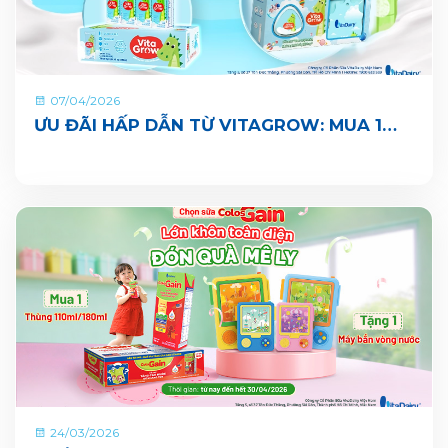
07/04/2026
ƯU ĐÃI HẤP DẪN TỪ VITAGROW: MUA 1
THÙNG TẶNG 1 QUÀ
24/03/2026