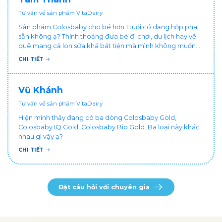
Tư vấn về sản phẩm VitaDairy
Sản phẩm Colosbaby cho bé hơn 1 tuổi có dạng hộp pha
sẵn không ạ? Thỉnh thoảng đưa bé đi chơi, du lịch hay về
quê mang cả lon sữa khá bất tiện mà mình không muốn
đổi cho bé dùng sữa tươi hộp khác sợ bé nạ sữa ảnh
CHI TIẾT
hưởng sức khỏe!
Vũ Khánh
Tư vấn về sản phẩm VitaDairy
Hiện mình thấy đang có ba dòng Colosbaby Gold,
Colosbaby IQ Gold, Colosbaby Bio Gold. Ba loại này khác
nhau gì vậy ạ?
CHI TIẾT
Đặt câu hỏi với chuyên gia