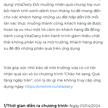
dụng VitaDairy Đổi muỗng nhận quà chung tay vun
bồi hành tinh xanh dành trọn tháng tư để mang đến
cho các khách hàng những ưu đãi hấp dẫn.
Với mỗi
lần xác thực muỗng thành công, khách hàng sẽ được
hoàn lại xu như một lời cảm ơn khách hàng đã đồng
hành cùng VitaDairy trên hành trình giảm thiểu chất
thải không phân hủy ra môi trường, Khách hàng dùng
xu để đổi những phần quà trên ứng dụng.
Vừa góp sức nhỏ bảo vệ môi trường, vừa có cơ hội
nhận quà xịn xò từ chương trình “Chào hè sang, Quà
tặng ngập tràn”, còn lý do gì mẹ không truy cập ứng
dụng ngay:
https://onelink.to/vitadairy
1/Thời gian diễn ra chương trình:
Ngày 01/04/2024