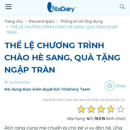
Trang chủ
Reward Apps
Thông tin về Ứng dụng
THỂ LỆ CHƯƠNG TRÌNH CHÀO HÈ SANG, QUÀ TẶNG NGẬP
TRÀN
THỂ LỆ CHƯƠNG TRÌNH
CHÀO HÈ SANG, QUÀ TẶNG
NGẬP TRÀN
02/04/2024
Share
Nội dung được kiểm duyệt bởi: VitaDairy Team
Hãy bình chọn 5 sao nếu bạn tìm thấy nội dung hữu ích.
Xếp hạng:
4
/5 (
15315
bình chọn)
Rộn ràng cùng mẹ chuẩn bị cho bé vi vu đón hè, Ứng