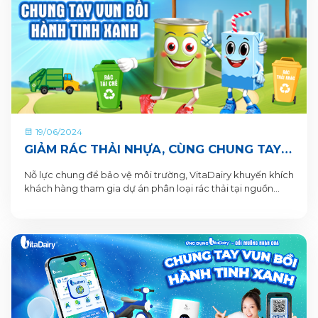
19/06/2024
GIẢM RÁC THẢI NHỰA, CÙNG CHUNG TAY
VUN BỒI HÀNH TINH XANH
Nỗ lực chung để bảo vệ môi trường, VitaDairy khuyến khích
khách hàng tham gia dự án phân loại rác thải tại nguồn
nhằm xây dựng lối sống xanh, tạo ra những thay đổi tích
cực đến Trái Đất.