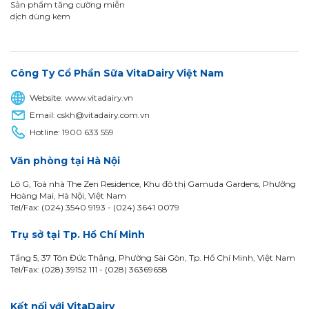
Sản phẩm tăng cường miễn
dịch dùng kèm
Công Ty Cổ Phần Sữa VitaDairy Việt Nam
Website:
www.vitadairy.vn
Email:
cskh@vitadairy.com.vn
Hotline:
1900 633 559
Văn phòng tại Hà Nội
Lô G, Toà nhà The Zen Residence, Khu đô thị Gamuda Gardens, Phường
Hoàng Mai, Hà Nội, Việt Nam
Tel/Fax: (024) 3540 9193 -
(024) 3641 0079
Trụ sở tại Tp. Hồ Chí Minh
Tầng 5, 37 Tôn Đức Thắng, Phường Sài Gòn, Tp. Hồ Chí Minh, Việt Nam
Tel/Fax: (028) 39152 111 - (028) 36369658
Kết nối với VitaDairy