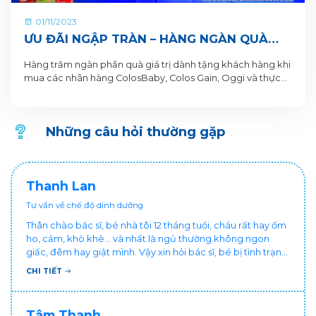
01/11/2023
ƯU ĐÃI NGẬP TRÀN – HÀNG NGÀN QUÀ
XỊN
Hàng trăm ngàn phần quà giá trị dành tặng khách hàng khi
mua các nhãn hàng ColosBaby, Colos Gain, Oggi và thực
hiện tích lon trên ứng dụng VitaDairy - Đổi Muỗng Nhận
Quà
Những câu hỏi thường gặp
Thanh Lan
Tư vấn về chế độ dinh dưỡng
Thân chào bác sĩ, bé nhà tôi 12 tháng tuổi, cháu rất hay ốm
ho, cảm, khò khè... và nhất là ngủ thường không ngon
giấc, đêm hay giật mình. Vậy xin hỏi bác sĩ, bé bị tình trạng
vậy nên làm sao để con khỏe mạnh và ngủ ngon giấc hơn
CHI TIẾT
ạ? Thấy cháu vậy gia đình ai cũng xót, mẹ cũng cực vì
chăm cháu hay ốm ạ?. Cảm ơn bác sĩ.
Tâm Thanh