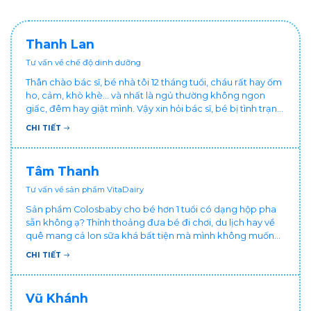
Thanh Lan
Tư vấn về chế độ dinh dưỡng
Thân chào bác sĩ, bé nhà tôi 12 tháng tuổi, cháu rất hay ốm
ho, cảm, khò khè... và nhất là ngủ thường không ngon
giấc, đêm hay giật mình. Vậy xin hỏi bác sĩ, bé bị tình trạng
vậy nên làm sao để con khỏe mạnh và ngủ ngon giấc hơn
CHI TIẾT
ạ? Thấy cháu vậy gia đình ai cũng xót, mẹ cũng cực vì
chăm cháu hay ốm ạ?. Cảm ơn bác sĩ.
Tâm Thanh
Tư vấn về sản phẩm VitaDairy
Sản phẩm Colosbaby cho bé hơn 1 tuổi có dạng hộp pha
sẵn không ạ? Thỉnh thoảng đưa bé đi chơi, du lịch hay về
quê mang cả lon sữa khá bất tiện mà mình không muốn
đổi cho bé dùng sữa tươi hộp khác sợ bé nạ sữa ảnh
CHI TIẾT
hưởng sức khỏe!
Vũ Khánh