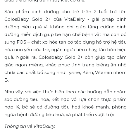
Sản phẩm dinh dưỡng cho trẻ trên 2 tuổi trở lên
ColosBaby Gold 2+ của VitaDairy - giải pháp dinh
dưỡng hiệu quả vì không chỉ giúp tăng cường dinh
dưỡng miễn dịch giúp bé hạn chế bệnh vặt mà còn bổ
sung FOS – chất xơ hòa tan có tác dụng hỗ trợ hệ tiêu
hóa non yếu của trẻ, ngăn ngừa tiêu chảy, táo bón hiệu
quả. Ngoài ra, Colosbaby Gold 2+ còn giúp tạo cảm
giác ngon miệng, khắc phục tình trạng biếng ăn nhờ
chứa các chất bổ sung như Lysine, Kẽm, Vitamin nhóm
B.
Như vậy, với việc thực hiện theo các hướng dẫn chăm
sóc đường tiêu hoá, kết hợp với lựa chọn thực phẩm
hợp lý, bé sẽ có đường tiêu hoá khoẻ mạnh, phòng
ngừa bệnh đường tiêu hoá, và phát triển vượt trội.
Thông tin về VitaDairy: