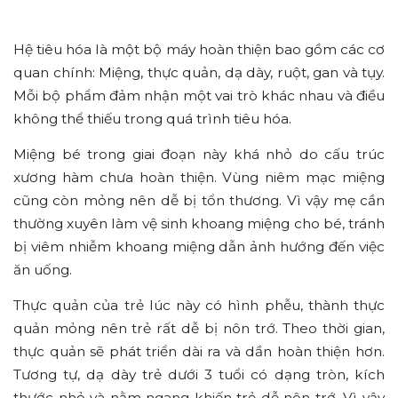
Hệ tiêu hóa là một bộ máy hoàn thiện bao gồm các cơ
quan chính: Miệng, thực quản, dạ dày, ruột, gan và tụy.
Mỗi bộ phẩm đảm nhận một vai trò khác nhau và điều
không thể thiếu trong quá trình tiêu hóa.
Miệng bé trong giai đoạn này khá nhỏ do cấu trúc
xương hàm chưa hoàn thiện. Vùng niêm mạc miệng
cũng còn mỏng nên dễ bị tổn thương. Vì vậy mẹ cần
thường xuyên làm vệ sinh khoang miệng cho bé, tránh
bị viêm nhiễm khoang miệng dẫn ảnh hướng đến việc
ăn uống.
Thực quản của trẻ lúc này có hình phễu, thành thực
quản mỏng nên trẻ rất dễ bị nôn trớ. Theo thời gian,
thực quản sẽ phát triển dài ra và dần hoàn thiện hơn.
Tương tự, dạ dày trẻ dưới 3 tuổi có dạng tròn, kích
thước nhỏ và nằm ngang khiến trẻ dễ nôn trớ. Vì vậy