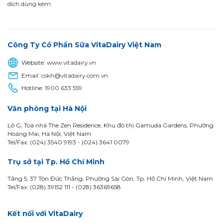
dịch dùng kèm
Công Ty Cổ Phần Sữa VitaDairy Việt Nam
Website:
www.vitadairy.vn
Email:
cskh@vitadairy.com.vn
Hotline:
1900 633 559
Văn phòng tại Hà Nội
Lô G, Toà nhà The Zen Residence, Khu đô thị Gamuda Gardens, Phường
Hoàng Mai, Hà Nội, Việt Nam
Tel/Fax: (024) 3540 9193 -
(024) 3641 0079
Trụ sở tại Tp. Hồ Chí Minh
Tầng 5, 37 Tôn Đức Thắng, Phường Sài Gòn, Tp. Hồ Chí Minh, Việt Nam
Tel/Fax: (028) 39152 111 - (028) 36369658
Kết nối với VitaDairy