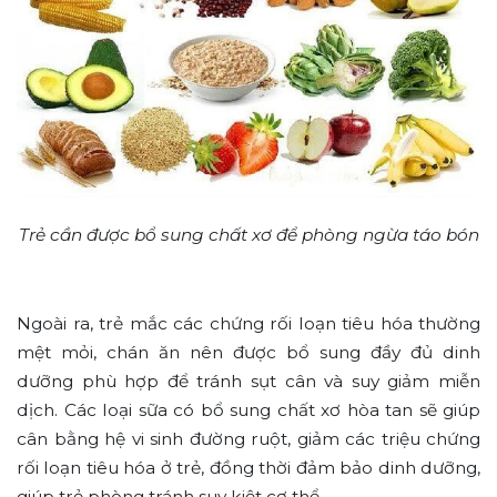
Trẻ cần được bổ sung chất xơ để phòng ngừa táo bón
Ngoài ra, trẻ mắc các chứng rối loạn tiêu hóa thường
mệt mỏi, chán ăn nên được bổ sung đầy đủ dinh
dưỡng phù hợp để tránh sụt cân và suy giảm miễn
dịch. Các loại sữa có bổ sung chất xơ hòa tan sẽ giúp
cân bằng hệ vi sinh đường ruột, giảm các triệu chứng
rối loạn tiêu hóa ở trẻ, đồng thời đảm bảo dinh dưỡng,
giúp trẻ phòng tránh suy kiệt cơ thể.